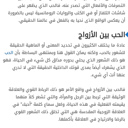
خجل
التصرفات والأفعال التي تصدر عنه، فالحب الذي يظهر على
احترام وقبول رأي الزوجة حتى وإن كان مخالفاً لرغبته
شاشات التلفاز أو في الكتب والروايات الرومانسية ليس بالضرورة
أن يعكس الواقع الذى نحيا به بالفعل في عالمنا الحقيقي.
الاهتمام باهل واصدقاء الزوجة
تقديم العديد من التنازلات برضا وطيب خاطر
الحب بين الأزواج
عادة ما يختلف الكثيرون في تحديد المعنى أو الماهية الحقيقة
للشعور بالحب، ولكنه يمكن القول هنا وبمنتهى البساطة بأن
الحب
هو ذلك الشعور الذي يحلي بدوره مذاق كل شيء في الحياة، فهو
الذي يشعرك أيضاً بمدى قوتك الداخلية الحقيقة التي لا تدري
عنها أنت أي شيء.
فالحب بين الأزواج في واقع الأمر هو ذلك الرباط القوي والعلاقة
الوثيقة التي تربط بين الرجل والمرأة، والتي تشعر كلاً منهما
يقيمته الفعلية في هذه الحياة، ولعل سماع كلمة “أحبك” في
العلاقة الزوجية المقدسة هي التي تخلق ذلك الشعور القوي
بالرضا والارتياح في العلاقة بأكملها.