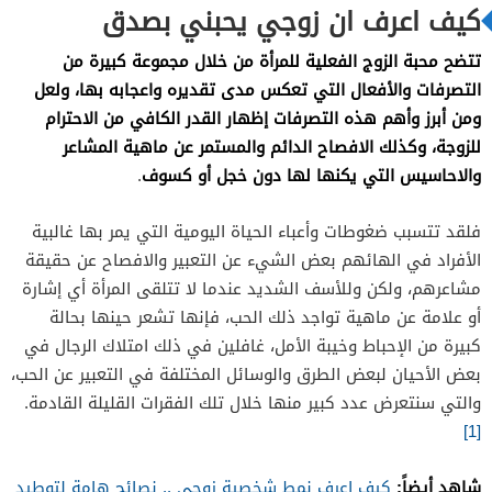
كيف اعرف ان زوجي يحبني بصدق
تتضح محبة الزوج الفعلية للمرأة من خلال مجموعة كبيرة من
التصرفات والأفعال التي تعكس مدى تقديره واعجابه بها، ولعل
ومن أبرز وأهم هذه التصرفات إظهار القدر الكافي من الاحترام
للزوجة، وكذلك الافصاح الدائم والمستمر عن ماهية المشاعر
والاحاسيس التي يكنها لها دون خجل أو كسوف
.
فلقد تتسبب ضغوطات وأعباء الحياة اليومية التي يمر بها غالبية
الأفراد في الهائهم بعض الشيء عن التعبير والافصاح عن حقيقة
مشاعرهم، ولكن وللأسف الشديد عندما لا تتلقى المرأة أي إشارة
أو علامة عن ماهية تواجد ذلك الحب، فإنها تشعر حينها بحالة
كبيرة من الإحباط وخيبة الأمل، غافلين في ذلك امتلاك الرجال في
بعض الأحيان لبعض الطرق والوسائل المختلفة في التعبير عن الحب،
والتي سنتعرض عدد كبير منها خلال تلك الفقرات القليلة القادمة.
[1]
شاهد أيضاً:
كيف اعرف نمط شخصية زوجي .. نصائح هامة لتوطيد