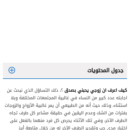
جدول المحتويات
كيف اعرف ان زوجي يحبني بصدق
؟، ذلك التساؤل الذي نبحث عن
اجابته عدد كبير من النساء في غالبية المجتمعات المختلفة وبلا
استثناء، وذلك حيث أنه من الطبيعي أن يمر غالبية الأزواج والزوجات
بفترات من الشك وعدم اليقين في حقيقة مشاعر كل طرف تجاه
الاستماع والانصات الشديد للزوجة
الطرف الآخر، وفي تلك الأثناء يحرص كل فرد منهما بالفعل على
الفخر الدائم بنجاحات الزوجة وإخبار الآخرين بها دون
اختبار مدى حب وتقدير الطرف الآخر له من خلال متابعة أبرز