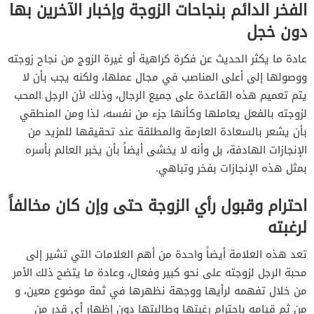
الفخر الدائم بنجاحات الزوجة وإخبار الآخرين بها
دون خجل
عادة ما يكثر الحديث عن فكرة كراهية أو غيرة الزوج من نجاح زوجته
ووصولها إلى أعلى المناصب في مجال عملها، ولكنه يجب بأن لا
يتم تعميم هذه القاعدة على جميع الرجال، وذلك لأن الرجل المحب
لزوجته بالفعل يعاملها وكأنها جزء من نفسه، لذا ومن المنطقي
بأن يشعر بالسعادة العارمة والمطلقة عند تحقيقها للمزيد من
الإنجازات الهادفة، بل وأنه لا يخشى أيضاً بأن يخبر العالم بأسره
بمثل هذه الإنجازات بفخر وتباهي.
احترام وقبول رأي الزوجة حتى وإن كان مخالفاً
لرغبته
تعد هذه العلامة أيضاً واحدة من أهم العلامات التي تشير إلى
محبة الرجل لزوجته على نحو كبير وفعال، وعادة ما يتضح ذلك الأمر
من خلال تفهمه لرأيها ووجهة نظهرها في ثمة موضوع معين، و
من ثم قيامه باحترام رغبتها وطالبتها دون إظهار أي قدر من