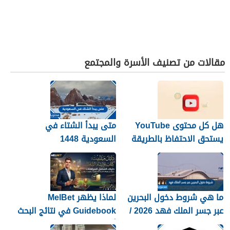
مقالات من تصنيف الأسرة والمجتمع
هل كل محتوى YouTube
متى يبدأ الشتاء في
يستحق الاحتفاظ بالطريقة
السعودية 1448
نفسها؟
ما هي شروط دخول البحرين
لماذا يظهر MelBet
عبر جسر الملك فهد 2026 /
Guidebook في نتائج البحث
1448
أكثر من صفحات كثيرة؟