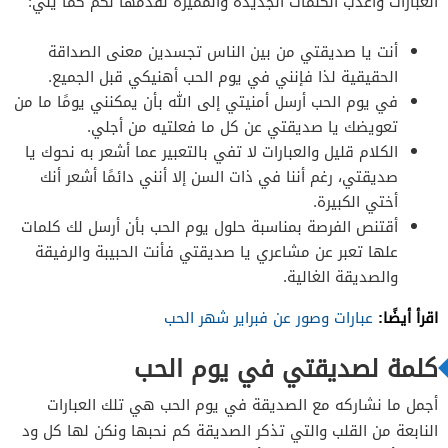
العبارات وأعذب الكلمات الجديدة والمميزة نقدمها لكم كما يلي:
أنت يا صديقتي من بين الناس تجسدين معنى الصداقة
الحقيقية لذا فإنني في يوم الحب أهنيكي قبل الجميع.
في يوم الحب أرسل أمنيتي إلى الله بأن يمكنني يومًا ما من
تعويضك يا صديقتي عن كل ما فعلتيه من أجلي.
الكلام قليل والعبارات لا تفي بالتعبير عما أشعر به نحوك يا
صديقتي، رغم أننا في ذات السن إلا أنني دائمًا أشعر أنك
أختي الكبيرة.
أقتنص الفرصة بمناسبة حلول يوم الحب بأن أرسل لك كلمات
علها تعبر عن مشاعري يا صديقتي فأنت الحبيبة والرفيقة
والصديقة الغالية.
اقرأ أيضًا:
عبارات وصور عن فبراير شهر الحب
كلمة لصديقتي في يوم الحب
أجمل ما نشاركه مع الصديقة في يوم الحب هي تلك العبارات
النابعة من القلب والتي تذكر الصديقة كم نحبها ونكن لها كل ود