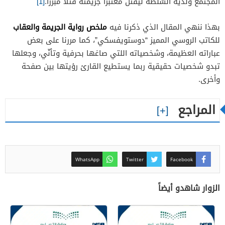
المجتمع ولديه السّلطة ليقتل مُعتبرا جريمته قتلا مبرراً.
[1]
ملخص رواية الجريمة والعقاب
بهذا ننهي المقال الذي ذكرنا فيه
للكاتب الروسي المميز “دوستويفسكي”، كما مررنا على بعض
عباراته العظيمة، وشخصياته اللتي صاغها بحرفية وتأنّي، وجعلها
تبدو شخصيات حقيقية ربما يستطيع القارئ رؤيتها بين صفحة
وأخرى.
المراجع
WhatsApp
Twitter
Facebook
الزوار شاهدو أيضاً