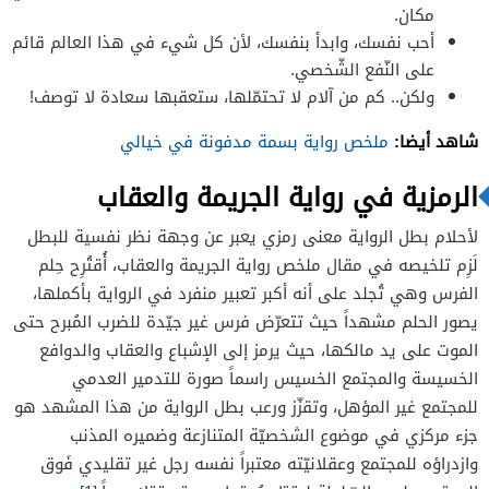
مكان.
أحب نفسك، وابدأ بنفسك، لأن كل شيء في هذا العالم قائم
على النّفع الشّخصي.
ولكن.. كم من آلام لا تحتمّلها، ستعقبها سعادة لا توصف!
شاهد أيضا:
ملخص رواية بسمة مدفونة في خيالي
الرمزية في رواية الجريمة والعقاب
لأحلام بطل الرواية معنى رمزي يعبر عن وجهة نظر نفسية للبطل
لَزِم تلخيصه في مقال ملخص رواية الجريمة والعقاب، أُقتُرِح حِلم
الفرس وهي تُجلد على أنه أكبر تعبير منفرد في الرواية بأكملها،
يصور الحلم مشهداً حيث تتعرّض فرس غير جيّدة للضرب المُبرح حتى
الموت على يد مالكها، حيث يرمز إلى الإشباع والعقاب والدوافع
الخسيسة والمجتمع الخسيس راسماً صورة للتدمير العدمي
للمجتمع غير المؤهل، وتقزّز ورعب بطل الرواية من هذا المشهد هو
جزء مركزي في موضوع الشخصيّة المتنازعة وضميره المذنب
وازدراؤه للمجتمع وعقلانيّته معتبراً نفسه رجل غير تقليدي فَوق