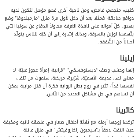
كئيب، متجهم، غامض، ومن ناحية أخرى فهو مؤهل لتكون لديه
دوافع صادقة، فمثلا بعد أن دخل لأول مرة منزل “مارميلدوفا” وضع
بهدوء كلّ أمواله على نافذة الغرفة محاولاً الدفاع عن سونيا التي
يتّهمها لوزين بالسرقة، وبذلك إشارة إلى أن حُبّه للناس يتولّد
أحياناً من الشّفقة.
إيلينا
إنها وحسَب وصف “ديستوفسكي”: “مُرابية، إمرأة عجوز غبيّة، لا
معنى لها، عديمة الأهميّة، شرّيرة، مريضة، ستموت من تلقاء
نفسها غداً”، تثير في روح بطل الرواية فكرة أن قتل مرابية يمكن
أن يُساهم في حل مشاكل العديد من النّاس.
كاترينا
تركها زوجها أرملة مع ثلاثة أطفال صغار في منطقة نائية ومخيفة
حيث التقت لاحقاً بـ”سيميون زاخاروفيتش” في منزل عائلة