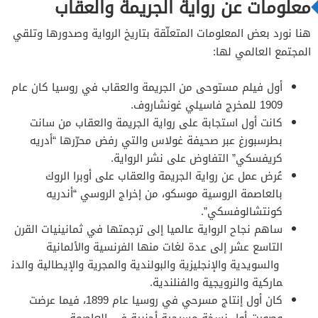
معلومات عن رواية الجريمة والعقاب
هنا نورد بعض المعلومات المتعلّقة بتاريخ الرواية وصدورها وتلقي
المجتمع العالمي لها:
أول فيلم مستوحى من الجريمة والعقاب في روسيا كان عام
1909 للمخرج فاسيلي غونشاروف.
كانت أول استجابة على رواية الجريمة والعقاب من سانت
بطرسبورغ عبر صحيفة غولاس والتي رفض محرّرها “أدريه
كريفسكي” التفاوض على نشر الرواية.
عُرض عمل عن رواية الجريمة والعقاب على أوبرا الروك
بالعاصمة الروسية موسكو، من إخراج الروسي “أندريه
كونتشالوفسكي”.
ساهم نجاح الرواية عالميا إلى ترجمتها في ثمانينيات القرن
التاسع عشر إلى عدة لغات منها الفرنسية والألمانية
والسويدية والإنجليزية والبولندية والمجرية والإيطالية والدن
ماركية والنرويجية والفنلندية.
كان أول إنتاج مسرحي في روسيا عام 1899، فيما عرضت
وصورت أول نسخة مسرحية أجنبية في العاصمة