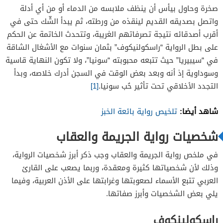
صخرة وحاول بيأس أن ينظف ملابسه من الدماء أو من أي أدلة
واتصل بصديقه القديم لينقذه من ورطته، ثم يبدأ الشّك حتى في
أقرب أصدقائه نتيجة تصرفاتهم الغريبة، وتتحدث الخاتمة عن الحكم
على بطل الرواية “راسكولنيكوف” بثمان سنوات مع الأشغال الشاقة
في “سيبيريا” حيث تتبعه محبوبته “سونيا”، ولا تكون النهاية قاسية
وسوداوية إذ أنه وبعد بعض الوقت في السجن أدرك خلاصه، وبدأ
التجدد الأخلاقي تحت تأثير حُب سونيا.
[1]
شاهد أيضا:
تلخيص رواية بائعة الخبز
شخصيات رواية الجريمة والعقاب
في ملخص رواية الجريمة والعقاب وجب ذكر أبرز شخصيات الرواية،
وذلك لأن شخصياتها كثيرة ومعقدة، وربما يصعب على القارئ
العربي تتبع الأسماء لصعوبتها وغرابتها على الأذن العربية، وفيما
يلي بعض الشخصيات وأبرز صفاتها.
راسكولينكوف