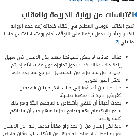
اقتباسات من رواية الجريمة والعقاب
يُبدع الكاتب الروسي العظيم في إنتقاء كلماته رُغم حجم الرواية
الكبير، ويأسرنا بجمل ترغِمنا على التوقّف أمام روعتها، نقتبس منها
ما يلي:
[2]
هناك إهانات لا يمكن نسيانها مهما بذل الانسان في سبيل
إرادة ذلك، هناك حَد لا يجوز تجاوزه دون عِقاب لأنه إذا تم
اجتيازه أول مرة فإنه من المستحيل التراجع عنه بعد ذلك.
العقل أسير الهوى.
كانا جالسين أحدهُما إلى جانب الآخر حزينين مُهدمين،
كغَريقَين وجد كل منهما صاحبهُ.
يحدث أحياناً أن نلتقي بأشخاص لا نعرفهم البتّة ومع ذلك
نشعر بالإهتمام بهم وبدافع يقرّبنا منهم قبل أن نبادلهم
كلمة واحدة.
لابدّ لكل إنسان من أن يجد ولو مكاناً يذهب إليه، لأن الإنسان
تمر به لحظات لا مناص له فيها من الذهاب إلى مكان ما، أي