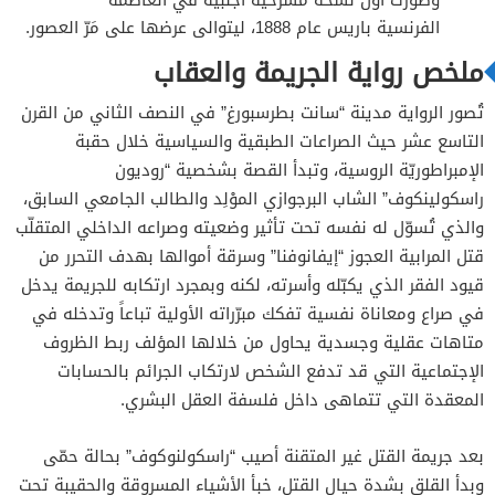
الفرنسية باريس عام 1888، ليتوالى عرضها على مَرّ العصور.
ملخص رواية الجريمة والعقاب
تُصور الرواية مدينة “سانت بطرسبورغ” في النصف الثاني من القرن
التاسع عشر حيث الصراعات الطبقية والسياسية خلال حقبة
الإمبراطوريّة الروسية، وتبدأ القصة بشخصية “روديون
راسكولينكوف” الشاب البرجوازي الموْلِد والطالب الجامعي السابق،
والذي تُسوّل له نفسه تحت تأثير وضعيته وصراعه الداخلي المتقلّب
قتل المرابية العجوز “إيفانوفنا” وسرقة أموالها بهدف التحرر من
قيود الفقر الذي يكبّله وأسرته، لكنه وبمجرد ارتكابه للجريمة يدخل
في صراع ومعاناة نفسية تفكك مبرّراته الأولية تباعاً وتدخله في
متاهات عقلية وجسدية يحاول من خلالها المؤلف ربط الظروف
الإجتماعية التي قد تدفع الشخص لارتكاب الجرائم بالحسابات
المعقدة التي تتماهى داخل فلسفة العقل البشري.
بعد جريمة القتل غير المتقنة أصيب “راسكولنوكوف” بحالة حمّى
وبدأ القلق بشدة حيال القتل، خبأ الأشياء المسروقة والحقيبة تحت