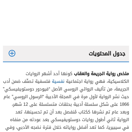
جدول المحتويات
ملخص رواية الجريمة والعقاب
كونها أحد أشهر الروايات
الكلاسيكية، فهي رواية اجتماعية
نفسية
فلسفية تصنّف ضمن أدب
الجريمة، من تأليف الروائي الروسي الأصل “فيودور دوستويفيسكي”
حيث نشر الرواية لأول مرة في المجلة الأدبية “الرسول الروسي” عام
1866 على شكل سلسلة أدبية بحلقات متسلسلة على 12 شهر،
راسكولينكوف
وبعد عام تم نشرها ككتاب مُنفصل بعد أن تم تحسينها، تعد
إيلينا
الرواية ثاني أطول روايات دوستويفيسكي بعد عودته من منفاه
في سيبيريا، كما تعد أفضل رواياته خلال فترة نضجه الأدبي، وفي
كاترينا