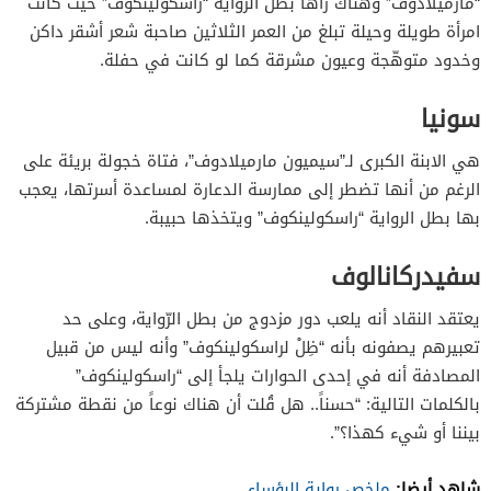
“مارميلادوف” وهناك رآها بطل الرواية “راسكولينكوف” حيث كانت
امرأة طويلة وحيلة تبلغ من العمر الثلاثين صاحبة شعر أشقر داكن
وخدود متوهّجة وعيون مشرقة كما لو كانت في حفلة.
سونيا
هي الابنة الكبرى لـ”سيميون مارميلادوف”، فتاة خجولة بريئة على
الرغم من أنها تضطر إلى ممارسة الدعارة لمساعدة أسرتها، يعجب
بها بطل الرواية “راسكولينكوف” ويتخذها حبيبة.
سفيدركانالوف
يعتقد النقاد أنه يلعب دور مزدوج من بطل الرّواية، وعلى حد
تعبيرهم يصفونه بأنه “ظِلْ لراسكولينكوف” وأنه ليس من قبيل
المصادفة أنه في إحدى الحوارات يلجأ إلى “راسكولينكوف”
بالكلمات التالية: “حسناً.. هل قُلت أن هناك نوعاً من نقطة مشتركة
بيننا أو شيء كهذا؟”.
شاهد أيضا:
ملخص رواية البؤساء