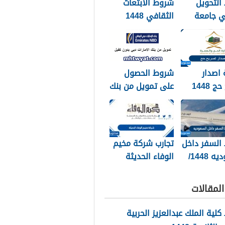
التحويل
شروط الابتعاث
ي جامعة
الثقافي 1448
 عبد الرحمن
1448
اصدار
شروط الحصول
تصريح حج 1448
على تمويل من بنك
الشروط
الامارات دبي بدون
بة بالتفصيل
كفيل 1448
السفر داخل
تجارب شركة مخيم
السعوديه 1448/
الوفاء الحديثة
وطرق التواصل
معهم 1448
لمقالات
لية الملك عبدالعزيز الحربية