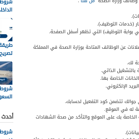
وظائف وزارة الصحة “
من هنا
“.
شروط 
الداخل
ت).
الامام
ار (خدمات التوظيف).
بن فيصل 
ي بوابة التوظيف) التي تظهر أسفل الصفحة.
طريقة 
نات عن الوظائف المتاحة بوزارة الصحة في المملكة
واهم 
ة لك.
المطلو
 بالتشغيل الذاتي.
لخانات الخاصة بها.
بريد الإلكتروني.
شروط 
 جوالك تتضمن كود التفعيل لحسابك.
2026
ة له في الموقع.
أحدث ا
ة الخاصة بك على الموقع والتأكد من صحة الشهادات
شروط ك
انات).