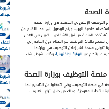
شروط 
ة الصحة
عبدالعز
لخريجي
التوظيف الإلكتروني المعتمد في وزارة الصحة
1448
ستخدام خاصية الويب، ويتم الوصول إلى هذا النظام من
ث تُسْتَخْدَم المنصة من قبل الأشخاص الراغبين في العمل
ل تقديم طلبات التوظيف عبر النظام دون الحاجة إلى
اعفاء 
زارة تتولى مهمة نشر إعلان التوظيف في بوابتها
قديم طلباتهم عبر
البوابة الإلكترونية
وذلك بشرط إنشاء
وشروط
الطلب
الأورا
نصة التوظيف بوزارة الصحة
والمس
شروط ا
الاستث
حة في منصة التوظيف، وكي تتمكنوا من التقديم لها
قانون ال
الصّحة السّعوديّة؛ وذلك من خلال اتباع التعليمات