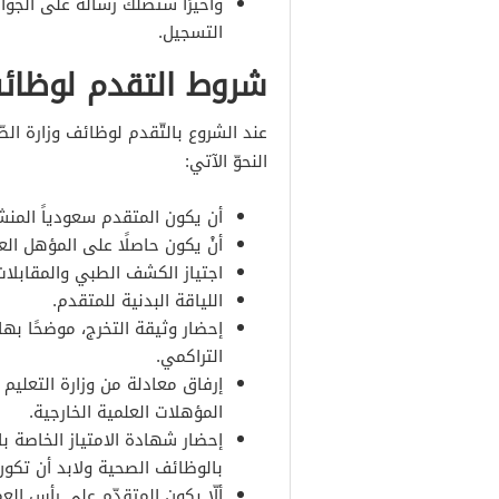
وأخيرًا ستصلك رسالة على الجو
التسجيل.
شروط التقدم لوظائف
عند الشروع بالتّقدم لوظائف وزارة ا
النحوّ الآتي:
أن يكون المتقدم سعودياً المنش
أنْ يكون حاصلًا على المؤهل الع
اجتياز الكشف الطبي والمقابلا
اللياقة البدنية للمتقدم.
إحضار وثيقة التخرج، موضحًا بها 
التراكمي.
إرفاق معادلة من وزارة التعليم
المؤهلات العلمية الخارجية.
إحضار شهادة الامتياز الخاصة ب
بالوظائف الصحية ولابد أن تكون
ألّا يكون المتقدّم على رأس الع