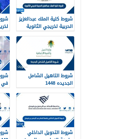
شروط كلية الملك عبدالعزيز
شروط
الحربية لخريجي الثانوية
لخريج
1448
شروط التاهيل الشامل
شروط
الجديده 1448
في قا
شروط التحويل الداخلي
شروط