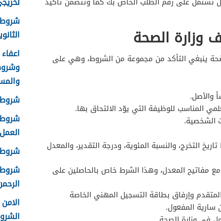
لخريجي ا
ال تشتمل على رقم الطلب الخاص بك كما وتتضمن تأكيد
شروط 
 وزارة الصحة
الثانوية 8
لصّحة ينبغي التأكد من مجموعة من الشروط، وهي على
وشروط
والمس
أ والأصل.
شروط ا
لمي المناسب للوظيفة التي يوّد الالتحاق بها.
شروط ا
ت الشخصية.
العمل 448
تاريخ التخرج، والنسبة المئوية، ودرجة التقدير، والمعدل
شروط ق
شروط ا
 مع مفاتيح المعدل، وهذا الشرط خاص بالحاصلين على
الرحمن 
المتقدم وإرفاق بطاقة التسجيل المهني الخاصة
 سارية المفعول.
الشرو
مل في وزارة الصحة.