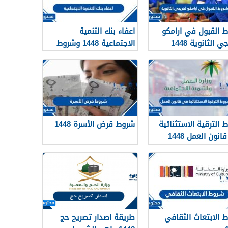
 القبول في ارامكو
اعفاء بنك التنمية
ي الثانوية 1448
الاجتماعية 1448 وشروط
تقديم الطلب وأهم الأوراق
والمستندات
 الترقية الاستثنائية
شروط قرض الأسرة 1448
نون العمل 1448
 الابتعاث الثقافي
طريقة اصدار تصريح حج