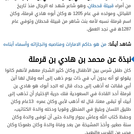
من أمراء
قبيلة قحطان
، وهو شاعر شهد له الرجال منذ تاريخ
القبائل، ومولده في عام 1205 ه‍ وكان أبوه هادي قرملة، وكان
اسم قرملة نسبه لأمه بنت شاهر من قبيلة قحطان وتوفي عام
1287ه‍ في نجد العمق.
شاهد أيضًا:
من هو حاكم الامارات ومناصبه وانجازاته وأسماء أبناءه
نبذة عن محمد بن هادي بن قرملة
كان طفل شرس بين الأطفال وكان كثير الشجار معهم لأنهم كانوا
يقولو لو أنه بدون أب في ذات يوم ذهب إلى أمه وقال لها أين
أبي فقالت له أذهب إلى جدك قال له الجد أبوك هو هادي بن
قرملة أحد القادة في السعودية فلك حرية الإختيار أن تذهب إلى
أبيك أو تبقى معنا، قال له أذهب لأبي وكان عمره 13عام وكان
طليق اللسان وبليغ في المنطق وقويا ودخله والدة الكتاتيب،
وحفظ كتاب الله وعاش بجوار والدة حتى أن توفى والدة وكان
سنة صغير، وأخذ المشيخة من بعد وفاة والدة وكان طموحًا وكان
محب من القريب والبعيد.