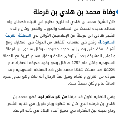
وفاة محمد بن هادي بن قرملة
كان الشيخ محمد بن هادي له تاريخ عظيم في قبيله قحطان وله
قصائد عديده تتحدث عن الحماسة والحروب والفخر، وكان والده
الشيخ هادي ابن قرملة من الإعلاميين الأوائل في
المملكة العربية
السعودية
، ونجح في مهمات تلقاها من الدولة في المعارك ومع
أشراف مكة حتى وصل إلى حدود حضرموت وقتل هادي ابن قرملة
و تولى المشيخة بعد أن توفى والدة وحقق مهام كبيرة مع الدولة
السعودية وقتل عام 1287 ه‍ قتل وهو يقود معركة الصفراء عام
1226ه‍ ضد حملات شنها محمد على ضد المملكة السعودية ومد
نفوذة من العراق والشام وقيل عنة الرجال أنه مات وهو تجاوز عمرة
المائة عام وكان بصحة جيدة.
من هو حاكم نجد
وفي النهاية نكون قد عرفنا
فهو محمد بن
هادي بن قرملة الذي كان له شهرة وباع طويل في كتابة الشعر
وذاع صيته بين الشعراء في جميع أنحاء البلاد في ذلك الوقت.