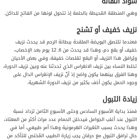
سواد الهالة
وهي المنطقة المُحيطة بالحلمة إذ تتحول لونها من الفاتح للداكن.
نزيف خفيف أو تشنج
فعندما تلتصق البويضة الملقحة ببطانة الرحم قد يحدث نزيف
خفيف أو بقع دم، وهذا قد يحدث من 6ـ 12 يوم بعد الإخصاب،
ويُرافق هذا النزيف أو البقع تقلصات خفيفة، وفي بعض الأحيان
تخلط النساء بين نزيف الانغراس الذي تحدثنا عنه وبين نزيف الدورة،
وهنا الفرق بينهما يكون واضح إذ أنّ نزيف الإنغراس الدال على
وجود الحمل يكون أخف بكثير من نزيف الدورة الشهرية.
زيادة التبول
فمنذ بداية الأسبوع السادس وحتى الأسبوع الثامن تزداد نسبة
التبول عند أغلب الجوامل فيدخلن الحمام عدد مرات أكثر من المعتاد،
وهذا يحدث بسبب التغيرات الهرمونية وهذا أمر طبيعي، أما في
حال ترافق التبول مع حرقان يجب زيارة الطبيب المُختص للتأكد من