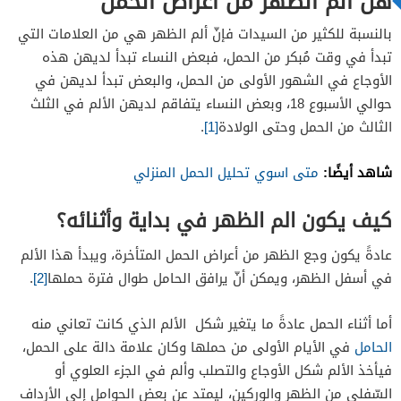
هل الم الظهر من اعراض الحمل
الإفرازات المهبلية
بالنسبة للكثير من السيدات فإنّ ألم الظهر هي من العلامات التي
التعب
تبدأ في وقت مُبكر من الحمل، فبعض النساء تبدأ لديهن هذه
سواد الهالة
الأوجاع في الشهور الأولى من الحمل، والبعض تبدأ لديهن في
نزيف خفيف أو تشنج
حوالي الأسبوع 18، وبعض النساء يتفاقم لديهن الألم في الثلث
زيادة التبول
الثالث من الحمل وحتى الولادة
[1]
.
الصداع
شاهد أيضًا:
متى اسوي تحليل الحمل المنزلي
ضيق التنفس
كيف يكون الم الظهر في بداية وأثنائه؟
الغثيان أو القيء
تغييرات الثدي
عادةً يكون وجع الظهر من أعراض الحمل المتأخرة، ويبدأ هذا الألم
في أسفل الظهر، ويمكن أنّ يرافق الحامل طوال فترة حملها
[2]
.
تقلب المزاج
الإمساك
أما أثناء الحمل عادةً ما يتغير شكل الألم الذي كانت تعاني منه
النفور من الطعام أو الرغبة به
الحامل
في الأيام الأولى من حملها وكان علامة دالة على الحمل،
الدوخة
فيأخذ الألم شكل الأوجاع والتصلب وألم في الجزء العلوي أو
السّفلي من الظهر والوركين، ليمتد عن بعض الحوامل إلى الأرداف