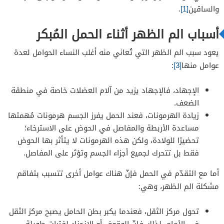
الحساسية من بعض الروائح
والساقين
[1]
.
متى تبدأ أعراض الحمل المبكرة
أسباب الم الظهر أثناء الحمل المُبكر
يعود سبب الم الظهر التي تُعاني منه أغلب النساء الحوامل لعدة
عوامل منها
[3]
:
الإجهاد، فالإجهاد يزيد من آلام العضلات خاصة في منطقة
الضعف.
زيادة الهرمونات، فعند الحمل يفرز الجسم هرمونات مُهمتها
مساعدة الأربطة والمفاصل في الحوض على الاسترخاء؛
تحضيرًا للولادة، ولكن هذه الهرمونات لا يتأثر بها الحوض
فقط بل تتحرك لجميع أجزاء الجسم وتؤثر على المفاصل.
أما مع التقدّم في الحمل فإنّ هناك عوامل أخرى تتسبب بتفاقم
مشكلة الم الظهر، وهي:
تحول مركز الثقل، فعندما يكبر بطن الحامل يصبح مركز الثقل
في الأمام، لذلك فإنّ الوقوف أو الانحناء لفترات طويلة