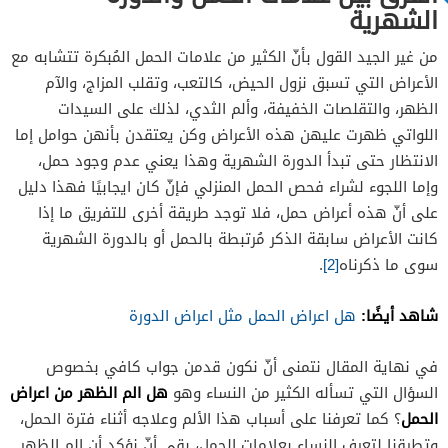
الشهرية
من غير الجيد القول بأنّ الكثير من علامات الحمل المُبكرة تتشابه مع
الأعراض التي تسبق نزول الحيض، كالتعب، وتقلب المزاج، والآم
الظهر، والتقلصات الخفيفة، وألم الثدي، لذلك على السيدات
اللواتي ظهرت عليهن هذه الأعراض وكن يعتقدن بأنهن حوامل إما
الانتظار حتى تبدأ الدورة الشهرية وهذا يعني عدم وجود حمل،
وإما اللجوء لشراء فحص الحمل المنزلي فإنّ كان ايجابيًا فهذا دليل
على أنّ هذه أعراض حمل، فلا توجد طريقة أخرى للتفريق ما إذا
كانت الأعراض سابقة الذكر مُرتبطة بالحمل أو بالدورة الشهرية
سوى ما ذكرناه
[2]
.
شاهد أيضًا:
هل اعراض الحمل مثل اعراض الدورة
في نهاية المقال نتمنى أنّ نكون قدمن جواب كافي بخصوص
هل الم الظهر من اعراض
السؤال التي تسأله الكثير من النساء وهو
الحمل
؟ كما تعرفنا على أسباب هذا الألم وعلاجه أثناء فترة الحمل،
وتطرقنا لتعرف النساء بعلامات الحمل، بقي أنّ نؤكد أن الم الظهر