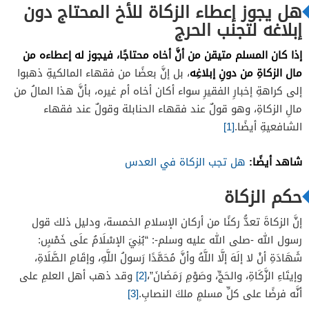
هل يجوز إعطاء الزكاة للأخ المحتاج دون
إبلاغه لتجنب الحرج
إذا كان المسلم متيقن من أنَّ أخاه محتاجًا، فيجوز له إعطاءه من
مال الزكاةِ من دونِ إبلاغِه
، بل إنَّ بعضًا من فقهاء المالكيةِ ذهبوا
إلى كراهةِ إخبارِ الفقيرِ سواء أكان أخاه أم غيره، بأنَّ هذا المالُ من
مالِ الزكاةِ، وهو قولٌ عند فقهاء الحنابلة وقولٌ عند فقهاء
الشافعيةِ أيضًا.
[1]
شاهد أيضًا:
هل تجب الزكاة في العدس
حكم الزكاة
إنَّ الزكاةَ تعدُّ ركنًا من أركان الإسلامِ الخمسة، ودليل ذلك قول
رسول الله -صلى الله عليه وسلم-: “بُنِيَ الإسْلَامُ علَى خَمْسٍ:
شَهَادَةِ أنْ لا إلَهَ إلَّا اللَّهُ وأنَّ مُحَمَّدًا رَسولُ اللَّهِ، وإقَامِ الصَّلَاةِ،
وإيتَاءِ الزَّكَاةِ، والحَجِّ، وصَوْمِ رَمَضَانَ”،
[2]
وقد ذهب أهل العلمِ على
أنَّه فرضًا على كلِّ مسلمٍ ملكَ النصابِ.
[3]