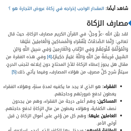
شاهد أيضًا:
المقدار الواجب إخراجه في زكاة عروض التجارة هو ؟
مصارف الزكاة
لقد بيَّن الله -عزَّ وجلَّ- في القرآن الكريم مصارف الزكاةِ، حيث قال
تعالى: {إِنَّمَا الصَّدَقَاتُ لِلْفُقَرَاءِ وَالْمَسَاكِينِ وَالْعَامِلِينَ عَلَيْهَا
وَالْمُؤَلَّفَةِ قُلُوبُهُمْ وَفِي الرِّقَابِ وَالْغَارِمِينَ وَفِي سَبِيلِ اللَّهِ وَابْنِ
السَّبِيلِ فَرِيضَةً مِنَ اللَّهِ وَاللَّهُ عَلِيمٌ حَكِيمٌ}،
[4]
وفي هذه الفقرة من
مقال هل يجوز إعطاء الزكاة للأخ المحتاج دون إبلاغه لتجنب الحرج،
سيتمُّ شرح كلَّ مصرفٍ من هؤلاء المصارف، وفيما يأتي ذلك:
[5]
الفقراء:
هو الذي لا يجد ما يكفيه لمدةِ سنةٍ، وهؤلاء الفقراء
يعطون لدفعِ ضرورتهم وحاجتهم.
المساكين:
وهم أعلى درجة من الفقراء، وهم من يجدون
نصف الكفاية، وهؤلاء يعطون من مالِ الزكاةِ لدفعِ حاجتهم.
العاملين عليها:
وهم كل من وُلي على أموال الزكاةِ ن قبل
أولي الأمر.
المؤلفة قلوبهم:
ويدخل بها الكافر الذي يُرجى إسلامه، أو