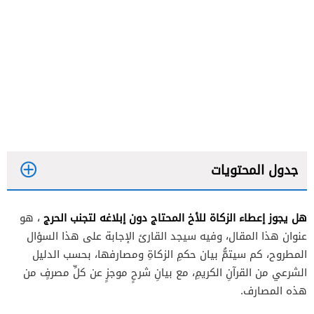
جدول المحتويات
هل يجوز إعطاء الزكاة للأخ المحتاج دون إبلاغه لتجنب الحرج
، هو
عنوان هذا المقال، وفيه سيجد القارئ الإجابة على هذا السؤال
المطروح، كم سيتمُّ بيان حكمِ الزكاةِ ومصارفها، بحسب الدليل
الشرعي من القرآنِ الكريمِ، مع بيانِ شرحٍ موجزٍ عن كلِّ مصرفٍ من
هذه المصارف.