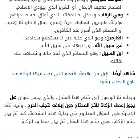
المسلم ضعيف الإيمانِ، أو الشرير الذي ييؤذي الإسلام.
وفي الرقاب:
ويدخل به المكاتب الذي أعتق نفسه بدراهم
مؤجلة، والرقيق المملوك، حيث يُشترى بمال الزكاةِ ثمَّ يُعتق،
أو المسلم الذي أُسرع عند الكافرين.
الغارمين:
وهو الذي عليه دين لا يستطيع سدادها.
في سبيل الله:
أي الجهاد في سبيل الله.
ابن السبيل:
وهو المسافر الذي تفد ماله وانقطعت عنه
نفقته.
شاهد أيضًا:
الإبل من بهيمة الأنعام التي تجب فيها الزكاة عند
بلوغ النصاب بشرط
هل
وبذلك تمَّ الوصول إلى ختام هذا المقال، والذي يحمل عنوان
يجوز إعطاء الزكاة للأخ المحتاج دون إبلاغه لتجنب الحرج
، وفيه تمَّت
الإجابة على السؤال المطروح في بداية هذه المقدمة، كما تمَّ بيان
حكمِ الزكاةِ، وفي ختام هذا المقال تمَّ بيان مصارفِ الزكاةِ.