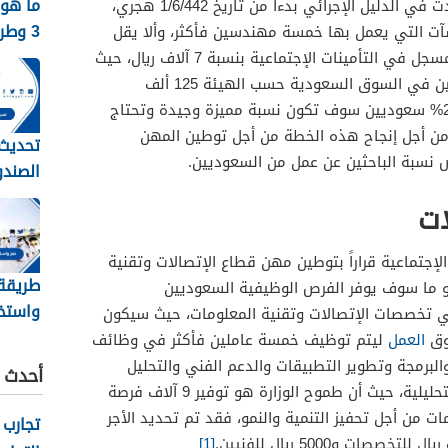
ما هو 
حسب التخصصات والمسميات التي وردت في الدليل الإجرائي بدءاً من تاريخ 1/6/442 هجري،
3 وط
شآت التي يعمل بها خمسة مهندسين فأكثر، وألا يقل
نظام جدا
الأجر الشهري للمهندس السعودي المسجل في التأمينات الإجتماعية بنسبة 7 آلاف ريال، حيث
ستبلغ نسبة المهندسين غير السعوديين في السوق السعودية حسب الهيئة 125 ألف
مهندس، وعندما يتم تطبيق قرار ال20% سعوديين سوف تكون نسبة مميزة وجيدة وتحتاج
 من أجل إنجاح هذه الخطة من أجل توطين المهن
تحديث 
نسبة الباحثين عن عمل من السعوديين.
الصندو
ات
الرابط
الإجتماعية قراراً بتوطين مهن قطاع الإتصالات وتقنية
طريقة
 ما سوف يوفر الفرص الوظيفية السعوديين
واستخر
ي تخصصات الإتصالات وتقنية المعلومات، حيث سيكون
حج للم
وق
العمل
ليتم توظيف خمسة عاملين فأكثر في وظائف
والمقيمي
لبرمجة وتطوير التطبيقات والدعم الفني والتحليل
أحدث ا
وجميع وظائف الإتصالات والوظائف التحليلية، حيث أن طموح الوزارة هو توفير 9 آلاف فرصة
ت من أجل تحفيز التنمية والنمو، فقد تم تحديد الأجر
تجارب 
ت و5000 ريال للفنيين.
[1]