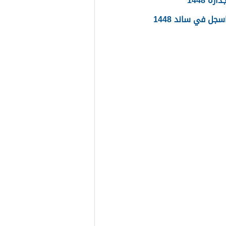
ره 1448
جل في ساند 1448