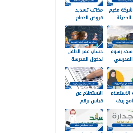
 شركة مخيم
مكاتب تسديد
 الحديثة
قروض الدمام
التواصل
1448
1
سدد رسوم
حساب عمر الطفل
 المدرسي
لدخول المدرسة
سعودية
1448
الاستعلام
الاستعلام عن
امج ريف
قياس برقم
وية 1448
الهوية 1448
services.qiyas.s
a