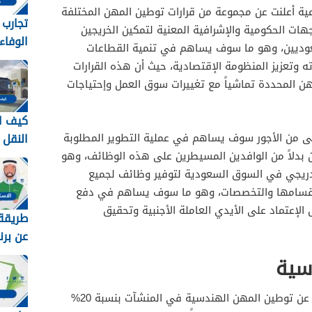
ماعية أعلنت عن مجموعة من قرارات توطين المهن المختلفة
تجارب
هات الحكومية والإشرافية المعنية لتمكين الخريجين
الوفاء
سعوديين، وهو ما سوف يساهم في تنمية القطاعات
وطرق 
ه وتعزيز المنظومة الإقتصادية، حيث أن هذه القرارات
معهم 448
 المحددة تماشياً مع تغييرات سوق العمل وإحتياجات
كيف ا
النقل
دنى من الأجور سوف يساهم في عملية التطوير المطلوبة
في ال
بدلاً من الوافدين المسيطرين على هذه الوظائف، وهو
1448
ريجي في السوق السعودية لتوفير وظائف لجميع
 أقسامها والتخصصات، وهو ما سوف يساهم في دفع
الإعتماد على الأيدي العاملة الأجنبية وتحقيق
طريقة 
عن برن
برقم اله
سية
عن توطين المهن الهندسية في المنشآت بنسبة 20%