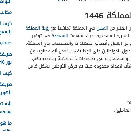
التواصل
مكاتب 
كة 1446
كيف ا
 الكثير من
المهن
في المملكة تماشياً مع
رؤية المملكة
السعودية
السعودة
في توفير
حساب ع
ين عن العمل وأصحاب الشهادات والتخصصات في المملكة،
ل المواطنين على الوظائف، بالأخص أنه مطلوب من
طريقة
ن والسعوديات في تخصصات ذات علاقة بتخصصاتهم،
نور 1448
منشآت لأعداد محدودة حيث تم فرض التوطين بشكل كامل
كيف اس
طريقة 
الهوية 48
ت.
لعاملين.
yas.sa