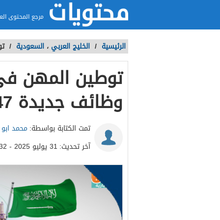
مرجع المحتوى الع
الرئيسية
/
الخليج العربي
،
السعودية
/
تو
توطين المهن في
وظائف جديدة 1447
تمت الكتابة بواسطة:
محمد ابو ا
آخر تحديث:
31 يوليو 2025 - 11:32م