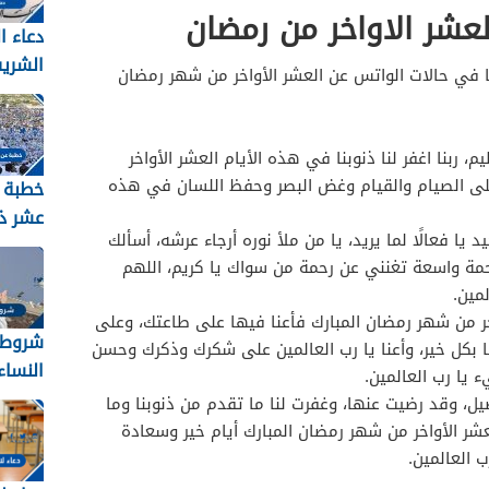
عشر الاواخر من رمضان
دعاء ا
الشري
ا في حالات الواتس عن العشر الأواخر من شهر رمضان
2026 مكتوب
م، ربنا اغفر لنا ذنوبنا في هذه الأيام العشر الأواخر
 على الصيام والقيام وغض البصر وحفظ اللسان في هذه
خطبة 
عشر ذ
د يا فعالًا لما يريد، يا من ملأ نوره أرجاء عرشه، أسألك
رحمة واسعة تغنني عن رحمة من سواك يا كريم، اللهم
2026
مين.
اخر من شهر رمضان المبارك فأعنا فيها على طاعتك، وعلى
شروط 
 بكل خير، وأعنا يا رب العالمين على شكرك وذكرك وحسن
النساء ل
 يا رب العالمين.
يل، وقد رضيت عنها، وغفرت لنا ما تقدم من ذنوبنا وما
عشر الأواخر من شهر رمضان المبارك أيام خير وسعادة
ب العالمين.