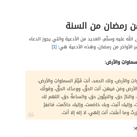
من رمضان من السنة
له عليه وسلّم، العديد من الأدعية والتي يجوز الدعاء
ر الأواخر من رمضان، وهذه الأدعية هي:
[1]
لسماواتِ والأرض:
تِ والأرض، ولك الحمد، أنت قَيِّمُ السماواتِ والأرض،
لأرض ومَن فيهن، أنت الحقُّ، ووعدُك الحقُّ، وقولُك
ٌّ، والنارُ حق، والنبِيُّون حق، والساعةُ حق، اللهم لك
ت، وإليك أنَبت، وبك خاصَمت، وإليك حاكَمت، فاغفِرْ
رتُ وما أعلَنت، أنت إلهي، لا إله إلا أنت.
: