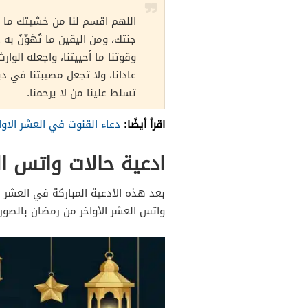
اللهم اقسم لنا من خشيتك ما يح
جنتك، ومن اليقين ما تُهَوِّنُ به عل
وقوتنا ما أحييتنا، واجعله الوارث
عادانا، ولا تجعل مصيبتنا في دينن
تسلط علينا من لا يرحمنا.
اقرأ أيضًا:
دعاء القنوت في العشر الاو
ادعية حالات واتس ال
بعد هذه الأدعية المباركة في العشر ال
واتس العشر الأواخر من رمضان بالصور: