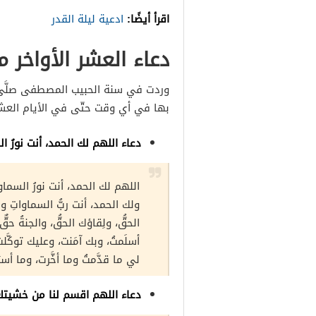
اقرأ أيضًا:
ادعية ليلة القدر
دعاء العشر الأواخر 
وردت في سنة الحبيب المصطفى صلَّى ال
بها في أي وقت حتّى في الأيام العش
دعاء اللهم لك الحمد، أنت نورُ ا
اللهم لك الحمد، أنت نورُ السماوا
ولك الحمد، أنت ربُّ السماواتِ وا
الحقُّ، ولِقاؤك الحقُّ، والجنةُ حق
أسلَمتُ، وبك آمَنت، وعليك توكَّل
لي ما قدَّمتُ وما أخَّرت، وما أسرَ
دعاء اللهم اقسم لنا من خشيتك