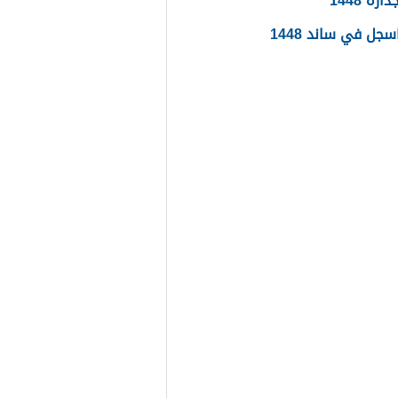
ره 1448
جل في ساند 1448