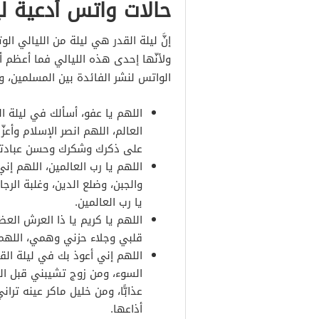
حالات واتس أدعية لي
إنَّ ليلة القدر هي ليلة من الليالي ال
ولأنّها إحدى هذه الليالي فما أعظم أن
الواتس لنشر الفائدة بين المسلمين، و
اللهم يا عفو، أسألك في ليلة ا
العالم، اللهم انصر الإسلام وأع
على ذكرك وشكرك وحسن عبادتك 
اللهم يا رب العالمين، اللهم إن
والجبن، وضلع الدين، وغلبة الر
يا رب العالمين.
اللهم يا كريم يا ذا العرش الع
قلبي وجلاء حزني وهمي، اللهم أ
اللهم إني أعوذ بك في ليلة الق
السوء، ومن زوج تشيبني قبل الم
عذابًّا، ومن خليل ماكر عينه ترا
أذاعها.