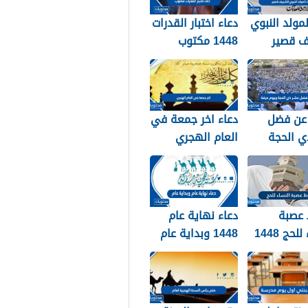
لمولد النبوي
دعاء اختبار القدرات
ف قصير
1448 مكتوب
عن فضل
دعاء اخر جمعة في
ي الحجة
العام الهجري
ويوم عرفة 1448 /
1447 ودخول العام
الجديد 1448
عصبة
دعاء نهاية عام
لحج 1448
1448 وبداية عام
1449