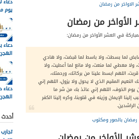
دعاء ل
ر الاواخر من رمضان
يوم م
وبالصور 6
 الأواخر من رمضان
المباركة في العشر الأواخر من رمضان:
دعاء ب
 قابض لما بسطت، ولا باسط لما قبضت، ولا هادي
مكتوب 
 ولا معطي لما منعت، ولا مانع لما أعطيت، ولا
2026
قربت، اللهم ابسط علينا من بركاتك، ورحمتك،
 النعيم المقيم الذي لا يحول ولا يزول، اللهم إني
دعاء د
من يوم الخوف، اللهم إني عائذ بك من شر ما
الهجري
ب إلينا الإيمان وزينه في قلوبنا، وكره إلينا الكفر
1448
 الراشدين.
أحدث ا
ن رمضان بالصور ومكتوب
تجارب 
شر الأواخر من رمضان