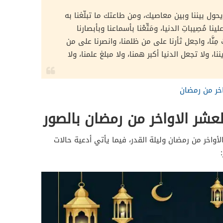
ول بيننا وبين معاصيك، ومن طاعتك ما تبلّغنا به
ينا مُصِيباتِ الدنيا، ومَتِّعْنا بأسماعنا وبأبصارنا
 مِنَّا، واجعل ثأرنا على من ظلمنا، وانصرنا على من
ا، ولا تجعل الدنيا أكبر همنا، ولا مبلغ علمنا، ولا
اخر من رمضان
عشر الاواخر من رمضان بالصور
أواخر من رمضان وليلة القدر، فيما يأتي أدعية حالات