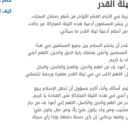
نظام جدا
لة القدر
كيف اس
وترية في الأيام العشر الأواخر من شهر رمضان المبارك،
 ينشر المسلمون أدعية هذه الليلة المباركة عبر حالات
من أعظم أدعية ليلة القدر ما سيأتي:
لقدر أن ينتشر السلام بين جميع المسلمين في هذا
زّ المسلمين وأعلى بفضلك راية الحق والدين، اللهم أعني
يا كريم.
ي أعوذ بك من الهم والحزن، والعجز والكسل، والبخل
جال، اللهم اكتب لي في ليلة القدر مغفرة ورحمة تشملني
ظيم، أسألك وأنت أكرم مسؤول أن تجعل الإسلام ربيع
عني في هذه الليلة المباركة على العبادة يا كريم.
در من الهم والحزن والكسل، اللهم إني أعوذ بك من جار
شيب، ومن ولد يكون عليّ ربًّا، ومن مال يكون عليّ
ني، وقلبه يرعاني؛ إن رأى حسنة دفنها، وإذا رأى سيئة