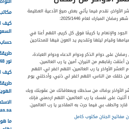
التواصل
شر الأواخر، نقدم فيما يأتي بعض صيغ الأدعية العظيمة
مكاتب 
مضان المبارك لعام 2025/1446:
كيف ا
السعودية
ا الجود والإنعام يا كريمًا فوق كل كريم، اللهم أعنا في
صيامها وقيام ليلها وتقديم يد العون فيها للمحتاجين
حساب ع
طريقة
 رمضان على دوام الذكر ودوام الدعاء ودوام العبادة،
نور 1448
 أعتقت رقابهم من النيران، آمين يا رب العالمين.
العشر الأواخر يا رب العالمين، اللهم اغفر لي، اللهم
كيف اس
من خلقك من الناس، اللهم اغفر لي ذنبي، وأدخلني يوم
طريقة 
شر الأواخر برضاك من سخطك وبمعافاتك من عقوبتك وبك
الهوية 48
ا أثنيت على نفسك يا رب العالمين، اللهم ارحمني فإنك
قارد والطف بي فيما جرت به المقادير يا رب العالمين.
yas.sa
ان مفاتيح الجنان مكتوب كامل