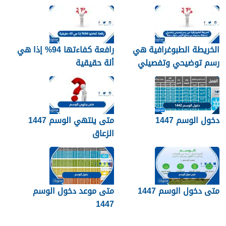
مبسّط وواضح
الخريطة الطبوغرافية هي
رافعة كفاءتها 94% إذا هي
رسم توضيحي وتفصيلي
ألة حقيقية
لمنطقة محدودة من سطح
الأرض. صواب خطأ
دخول الوسم 1447
متى ينتهي الوسم 1447
الزعاق
متى دخول الوسم 1447
متى موعد دخول الوسم
1447