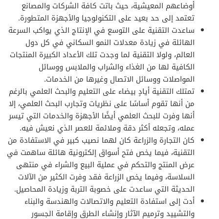
أوضاعهم المعيشية، حيث باتت كافة الشركات والمصانع
تعتمد إلى حد بعيد على التكنولوجيا والأجهزة المتطورة.
ساعدت التقنية على التوسع في الإنتاج الذي يواكب السرعة
الهائلة في زيادة معدلات النمو السكاني في كل دول
العالم، ولولا التقنية لما وجدت تلك الأعداد الكبيرة المنتجات
الكافية لها من الغذاء والشراب والملابس ووسائل
المواصلات ووسائل الاتصال وغيرها من الخدمات.
تمتلك التقنية أيادٍ بيضاء على التعليم والبحث العلمي بالرغم
من أنها تقوم أساسًا على نظريات وتجارب البحث العلمي، إلا
أنها وفرت للبحث العلمي أيضًا الأجهزة والخدمات التي تيسر
عمله، وتجعله أكثر دقة وملائمة للعصر الذي نعيش فيه.
كان التجارة والزراعة كان لهما نصيب كبير في الاستفادة من
التقنية، فيما يخص فتح أسواق إلكترونية هائلة ساهمت في
عرض المنتج والتحكم في عملية البيع والشراء في منتهى
السلاسة، وفيما يخص الزراعة فقد وفرت الكثير من الآلات
الحديثة التي ساعدت على خصوبة التربة وزيادة المحاصيل.
أدت إلى استفادة التعليم والاتصالات والهندسة والبناء
والتشييد وترميم الآثار وإنشاء الطرق وإقامة الجسور