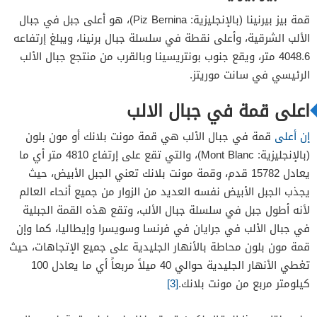
قمة بيز بيرنينا (بالإنجليزية: Piz Bernina)، هو أعلى جبل في جبال
الألب الشرقية، وأعلى نقطة في سلسلة جبال برنينا، ويبلغ إرتفاعه
4048.6 متر، ويقع جنوب بونتريسينا وبالقرب من منتجع جبال الألب
الرئيسي في سانت موريتز.
اعلى قمة في جبال الالب
إن أعلى
قمة في جبال الألب هي قمة مونت بلانك أو مون بلون
(بالإنجليزية: Mont Blanc)، والتي تقع على إرتفاع 4810 متر أي ما
يعادل 15782 قدم، وقمة مونت بلانك تعني الجبل الأبيض، حيث
يجذب الجبل الأبيض نفسه العديد من الزوار من جميع أنحاء العالم
لأنه أطول جبل في سلسلة جبال الألب، وتقع هذه القمة الجبلية
في جبال الألب في جرايان في فرنسا وسويسرا وإيطاليا، كما وإن
قمة مون بلون محاطة بالأنهار الجليدية على جميع الإتجاهات، حيث
تغطي الأنهار الجليدية حوالي 40 ميلاً مربعاً أي ما يعادل 100
كيلومتر مربع من مونت بلانك.
[3]