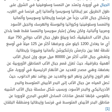
الجبال
في أوروبا، وتمتد من النمسا وسلوفينيا في الشرق على
طول الطريق عبر إيطاليا وسويسرا وألمانيا إلى فرنسا في الغرب،
وتشكل جبال الألب جزءاً من فرنسا وإيطاليا وسويسرا وألمانيا
والنمسا وسلوفينيا وكرواتيا والبوسنة والهرسك والجبل الأسود
وصربيا وألبانيا، ولكن يمكن إعتبار سويسرا والنمسا فقط هما بلدان
جبال الألب الحقيقية، كما ويبلغ طول جبال الألب حوالي 750 ميلا
أي ما يعادل 1200 كيلو متر، وعرضها أكثر من 125 ميلاً في أوسع
نقطة لها بين جارمش بارتنكيرشن بألمانيا وفيرونا بإيطاليا،
وتغطي جبال الألب أكثر من 80000 ميل مربع، وإن لجبال الألب
أهمية جغرافية، حيث تعزل قمم جبال الألب المناطق الأوروبية عن
بعضها، وهي مصدر للعديد من الأنهار الرئيسية في أوروبا، مثل
نهر الرون والراين ونهر البو والعديد من روافد نهر الدانوب، حيث
تصل المياه من جبال الألب إلى البحر الأبيض المتوسط ​​والبحر
الأدرياتيكي والبحر الأسود، وبسبب شكل سلسلة جبال الألب الشبيه
بالقوس، فإنها تفصل مناخات الساحل الغربي البحري لأوروبا عن
مناطق البحر الأبيض المتوسط ​​في فرنسا وإيطاليا ومنطقة البلقان.
[1]