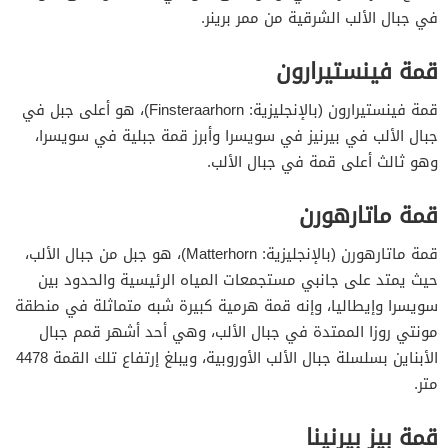
في جبال الألب الشرقية من ممر برينر.
قمة فينستيرارون
قمة فينستيرارون (بالإنجليزية: Finsteraarhorn)، هو أعلى جبل في
جبال الألب في بيرنيز في سويسرا وأبرز قمة جبلية في سويسرا،
وهو ثالث أعلى قمة في جبال الألب.
قمة ماتارهورن
قمة ماتارهورن (بالإنجليزية: Matterhorn)، هو جبل من جبال الألب،
حيث يمتد على جانبي مستجمعات المياه الرئيسية والحدود بين
سويسرا وإيطاليا، وإنه قمة هرمية كبيرة شبه متماثلة في منطقة
مونتي روزا الممتدة في جبال الألب، وهي أحد أشهر قمم جبال
الأبناين بسلسلة جبال الألب الأوروبية، ويبلغ إرتفاع تلك القمة 4478
متر.
قمة بيز بيرنينا