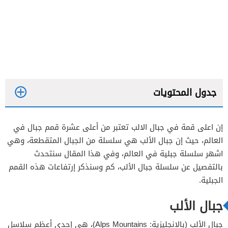
جدول المحتويات
إن اعلى قمة في جبال الالب تعتبر من أعلى عشرة قمم جبال في
العالم، حيث إن جبال الألب هي سلسلة من الجبال المتقطعة، وهي
قمة مونت بلانك
اشهر سلسلة جبلية في العالم، وفي هذا المقال سنتحدث
بالتفصيل عن سلسلة جبال الألب، كم وسنذكر إرتفاعات هذه القمم
قمة غروسغلوكنر
الجبلية.
قمة فينستيرارون
جبال الألب
قمة ماتارهورن
قمة بيز بيرنينا
جبال الألب (بالإنجليزية: Alps Mountains)، هي إحدى أعظم سلاسل