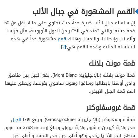
القمم المشهورة في جبال الألب
إن سلسلة جبال الألب كبيرة جداً، حيث تحتوي على ما لا يقل عن 50
قمة جبلية، والتي تمتد في الكثير من الدول الأوروبية، مثل فرنسا
وألمانيا، وإيطاليا، والنمسا، وهناك
قمم
مشهورة جداً في هذه
السلسلة الجبلية وهذه القمم هي:
[2]
قمة مونت بلانك
قمة مونت بلانك (بالإنجليزية: Mont Blanc)، يقع الجبل بين مناطق
وادي أوستا بإيطاليا وسافوا وهوت سافوي بفرنسا، ويطلق عليها
اسم قمة الجبل الأبيض.
قمة غروسغلوكنر
قمة غروسغلوكنر (بالإنجليزية: Grossglockner)، ويقع هذا
الجبل
في ولاية كيرنتن و شرق ولاية تيرول، ويبلغ إرتفاعه 3798 متر فوق
سطح البحر الأدرياتيكي، وهو أعلى جبل في النمسا و أعلى جبل