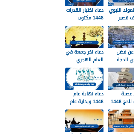
لمولد النبوي
دعاء اختبار القدرات
ف قصير
1448 مكتوب
عن فضل
دعاء اخر جمعة في
ي الحجة
العام الهجري
ويوم عرفة 1448 /
1447 ودخول العام
الجديد 1448
عصبة
دعاء نهاية عام
لحج 1448
1448 وبداية عام
1449