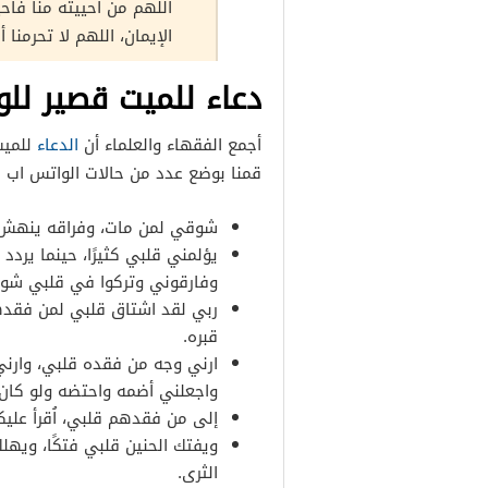
اللهم من أحييته منا فأحي
الإيمان، اللهم لا تحرمنا أ
دعاء للميت قصير لل
أجمع الفقهاء والعلماء أن
الدعاء
للميت
قمنا بوضع عدد من حالات الواتس اب ا
شوقي لمن مات، وفراقه ينهش
يؤلمني قلبي كثيرًا، حينما يردد
وفارقوني وتركوا في قلبي شوقًا
ربي لقد اشتاق قلبي لمن فقدهم 
قبره.
ارني وجه من فقده قلبي، وارني 
واجعلني أضمه واحتضه ولو كان
إلى من فقدهم قلبي، اُقرأ علي
ويفتك الحنين قلبي فتكًا، ويهل
الثرى.