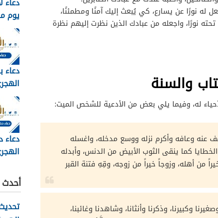
دعاء ل
ل له نورًا عن يسارع، كي يُبعث إليك آمنًا ومطمئنًا،
يوم م
تحته نورًا، واجعله من عبادك الذين نظرت إليهم نظرة
وبالصور 6
دعاء ب
تاب والسنة
مكتوب 
لأحياء له، وفيما يلي بعض من الأدعية للشخص الميت:
2026
دعاء د
عف عنه وعافه وأكرم نزله ووسع مدخله، واغسله
الهجري
ِ من الخطايا كما ينقى الثوب الأبيض من الدنس، وأبدله
1448
خيراً من أهله، وزوجاً خيراً من زوجه، وقِهِ فتنة القبر
أحدث ا
تحديث 
صغيرنا وكبيرنا، وذكرنا وأنثانا، وشاهدنا وغائبنا،