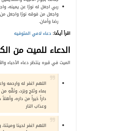
ربي اجعل له نورًا عن يمينه، واجع
واجعل من فوقه نورًا واجعل من 
رضا وأمان.
اقرأ أيضًا:
دعاء لامي المتوفيه
الدعاء للميت من الك
الميت في قبره ينتظر دعاء الأحباء وا
اللهم اغفر له وارحمه وا
بماء وثلج وبَرَد، ونَقِّه
داراً خيراً من داره، وأهلاً 
وعذاب النار
اللهم اغفر لحينا وميتنا، و