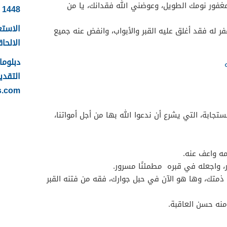
مغفور نومك الطويل، وعوضني الله فقدانك، يا من
1448
الاستع
فر له فقد أغلق عليه القبر والأبواب، وانفض عنه جميع
الالحاقي 
التقدي
s.com
تجابة، التي يشرع أن ندعوا الله بها من أجل أمواتنا،
مه واعف عنه.
 واجعله في قبره مطمئنًا مسرور.
ذمتك، وها هو الآن في حبل جوارك، فقه من فتنه القبر
 منه حسن العاقبة.