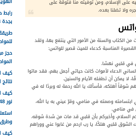
الهوية 1448 الرابط وا
ه على الإسلام، ومن توفيته منا فتوفَّهُ على
جره ولا تضلنا بعده.
رابط 
بجدة 1448
واتس
طريقة 
 من الكتاب والسنة من الأمور التي ينتفع بها، ولقد
للمواطن
لقصيرة المناسبة كدعاء للميت قصير للواتس:
الموا
 في قلبي نهشا.
 لساني الدعاء لأموات كانت حياتي أجمل بهم، فقد ماتوا
كيف اع
، لا يمكن أن تطفئه الأيام والسنين.
نتائج اخ
شوقاً أهلكه، فأسألك يا الله رحمة له وبردًا له في
كيف ا
نور 1448
ابتسامته وصمته في منامي، وقرّ عيني به يا الله،
 في منامي.
كم السلام، وأخبركم بأن قلبي قد مات من شدة شوقه.
وطرق 
ك الشوق قلبي هلكًا، يا رب ارحم من غابوا عني ووراهم
كيف ا