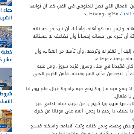
من الأعمال التي تصل للمتوفى في القبر، كما أن ثوابها
دعاء ا
 للميت
مكتوب ومستجاب:
الشري
2026 مكتوب
هله، وليس بما هو أهله، وأسألك أن تزيد من حسناته
له أن تجره عن إحسانه إحساناً وأن تضاعف له حسناته
ليك أن تغفر له وترحمه، وأن تآمنه من العذاب، وأن
خطبة 
شمله برحمتك ورضاك.
عشر ذ
ان فقيدنا في هناء وسرور فزده سرورًا، ومن عليه
 أن تنجه من عذاب القبر وفتنته، فأمن الكريم الغني
2026
لا ينفع فيه مال ولا ينفع فيه جاه ولا عيال، ولم يبق لنا
شروط 
يا متعال.
النساء ل
يا، ويا قريب ويا كريم يا من تجيب دعاء الداعي حين
يا لطيف يا رحيم يا رحمن، أنعم على موتانا من خيرك
.
وبيض وجهه، ويمن كتابه وثبت أقدامه، واسكنه فسيح
 والصالحين، واكتبه عندك مع عبادك الصابرين.