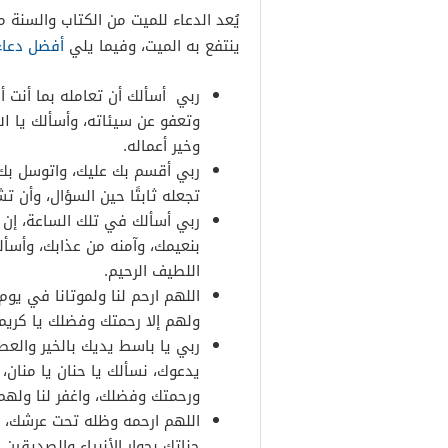
يُعد الدعاء للميت من الكتاب والسنة 
ينتفع به الميت، وفيما يلي
أفضل دعاء
ربي أسألك أن تعامله بما أنت أ
وتعفو عن سيئاته، وأسألك يا ال
وخير أعماله.
ربي أقسم بك عليك، واتوسل بك إ
تجعله ثابتًا حين السؤال، وأن ت
ربي أسألك في تلك الساعة، إن ك
بنعيمك، وآمنه من عذابك، وأسألك
اللطيف الرحيم.
اللهم ارحم لنا ولموتانا في يوم 
ولهم إلا رحمتك وفضلك يا كريم 
ربي يا باسط يديك بالخير والعطا
يدعوك، نسألك يا حنان يا منان، 
ورحمتك وفضلك، واغفر لنا ولهم
اللهم ارحمه وظله تحت عرشك، 
جناتك بجوار الأنبياء والصديقين