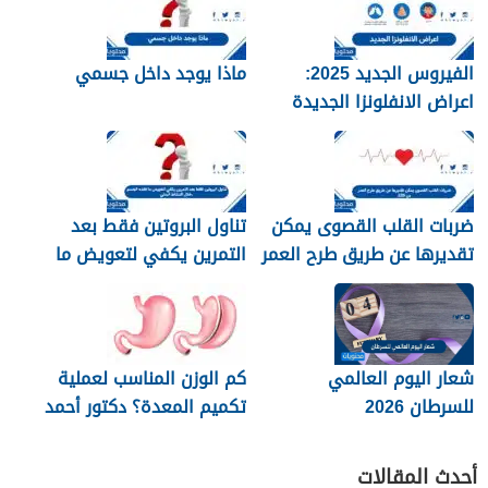
الفيروس الجديد 2025:
ماذا يوجد داخل جسمي
اعراض الانفلونزا الجديدة
وطرق العلاج
ضربات القلب القصوى يمكن
تناول البروتين فقط بعد
تقديرها عن طريق طرح العمر
التمرين يكفي لتعويض ما
من 220
فقده الجسم خلال النشاط
البدني
شعار اليوم العالمي
كم الوزن المناسب لعملية
للسرطان 2026
تكميم المعدة؟ دكتور أحمد
المصري استشاري جراحات
السمنة في مصر
أحدث المقالات