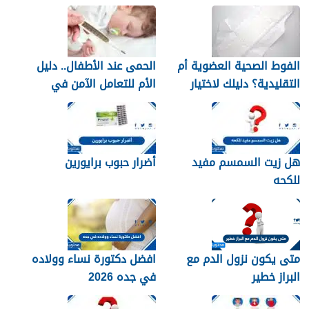
الفوط الصحية العضوية أم
الحمى عند الأطفال.. دليل
التقليدية؟ دليلك لاختيار
الأم للتعامل الآمن في
النوع الأنسب لبشرتك
المنزل
هل زيت السمسم مفيد
أضرار حبوب برايورين
للكحه
متى يكون نزول الدم مع
افضل دكتورة نساء وولاده
البراز خطير
في جده 2026