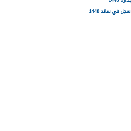
ره 1448
جل في ساند 1448