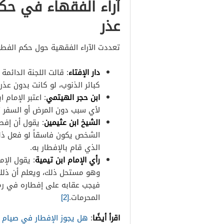
آراء الفقهاء في حك
عذر
تعددت الآراء الفقهية حول حكم الفطو
دار الإفتاء
: قالت اللجنة الدائم
كبائر الذنوب، لو كانت بدون عذ
ابن حجر الهيتمي
: اعتبر الإمام
لأي سبب دون المرض أو السفر يُع
الشيخ ابن عثيمين
: يقول أن إفط
الشخص يكون فاسقاً لو فعل ذلك،
الذي قام بالإفطار به.
رأي الإمام ابن تيمية
: يقول الإ
وهو مستحل ذلك، ويعلم أن ذلك 
فيجب عقابه على إفطاره في رم
المحرمات.
[2]
اقرأ أيضًا
:
هل يجوز الإفطار في صيام 