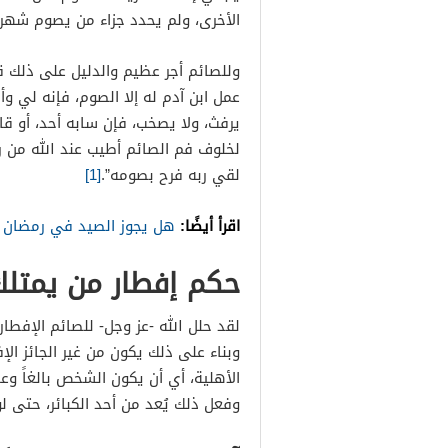
الأخرى، ولم يحدد جزاء من يصوم شهر ر
وللصائم أجر عظيم والدليل على ذلك 
عمل ابن آدم له إلا الصوم، فإنه لي وأ
يرفث، ولا يصخب، فإن سابه أحد، أو ق
لخلوف فم الصائم أطيب عند الله من ري
لقي ربه فرح بصومه”.
[1]
اقرأ أيضًا:
هل يجوز الصيد في رمضان
حكم إفطار من يمتلك
لقد حلل الله -عز وجل- للصائم الإفطا
وبناء على ذلك يكون من غير الجائز ا
الأهلية، أي أن يكون الشخص بالغاً وع
وفعل ذلك يُعد من أحد الكبائر، حتى ل