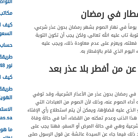
التواصل
فطار في رمضان
مكاتب 
كيف ا
ر يوماً في نهار الصوم بشهر رمضان بدون عذر شرعي،
السعودية
وبة تاب عليه الله تعالى، ولكن يجب أن تكون التوبة
علته، ويعزم على عدم معاودة ذلك، ويجب عليه
حساب ع
 اليوم الذي قام بالإفطار به.
طريقة
نور 1448
ن من أفطر بلا عذر بعد
كيف اس
طريقة 
م في رمضان بدون عذر من الأعذار الشرعية، وقد توفي
الهوية 48
أداء الصوم عنه، وذلك لأن الصوم من العبادات التي
لذي عليه قضاؤها، ويمكن أن يتم استطلاع رأي الإفتاء
yas.sa
ذا الذنب وعدم تمكنه من القضاء، أما في حالة وفاة
لشرعية وهي في حالة المرض أو السفر، فهنا يجب على
رد ذلك فيما جاء عن السيدة عائشة عن قول الرسول صلى