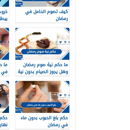
كيف تصوم الحامل في
خروج
رمضان
يبطل
ما حكم نية صوم رمضان
ما ح
وهل يجوز الصيام بدون نية
في ن
حكم بلع الحبوب بدون ماء
حكم 
في رمضان
نهار