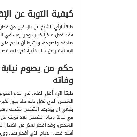
كيفية التوبة عن الإ
طبقاً لرأي الشيخ ابن باز، فإن من فط
فقد فعل منكراً كبيرا، ومن رغب في الت
صادقة ونصوحة، وبشرط أن يندم على ف
الاستغفار عن ذلك كثيراً، ثم عليه قضاء
حكم من يصوم نيابة ع
وفاته
طبقاً لآراء أهل العلم، فإن عدم الصو
الشخص الذي فعل ذلك فلا يجوز لغيره 
ينبغي أن يؤديها الشخص بنفسه وهو ا
في حالة وفاة الشخص بعد توبته من ه
الشخص، وقد أفطر لعذر من الأعذار ا
أهله قضاء الأيام التي أفطر بها، وو