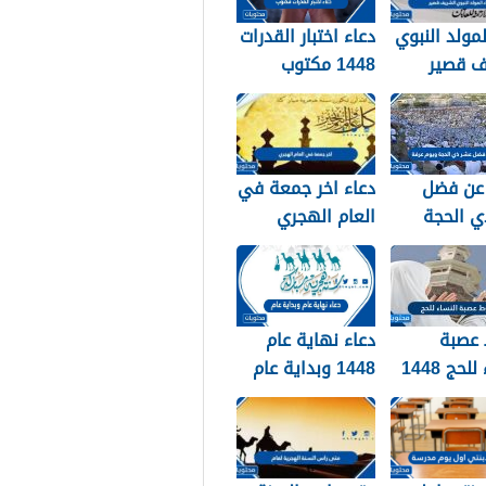
لمولد النبوي
دعاء اختبار القدرات
ف قصير
1448 مكتوب
عن فضل
دعاء اخر جمعة في
ي الحجة
العام الهجري
ويوم عرفة 1448 /
1447 ودخول العام
الجديد 1448
عصبة
دعاء نهاية عام
لحج 1448
1448 وبداية عام
1449