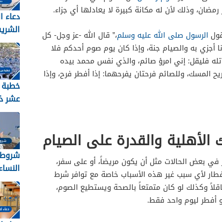
مضان، وذلك لأن له مكانة كبيرة لا يعادلها أي جزاء.
دعاء ا
الشري
قول
الرسول صلى الله عليه وسلم
،” قال الله -عز وجل- كل
2026 مكتوب
نا أجزي به والصيام جنة، وإذا كان يوم صوم أحدكم فلا
اتله فليقل: إني امرؤ صائم، والذي نفس محمد بيده
ح المسك، وللصائم فرحتان يفرحهما: إذا أفطر فرح، وإذا
خطبة 
عشر ذ
2026
 الأهلية والقدرة على الصيام
شروط 
ر في بعض الحالات مثل أن يكون مريضاً، أو على سفر،
النساء ل
لإفطار لأي سبب غير هذه الأسباب خاصة مع توافر شرط
اقلاً وكذلك لو كان متمتعاً بالصحة ويستطيع الصوم،
و أفطر ليوم واحد فقط.