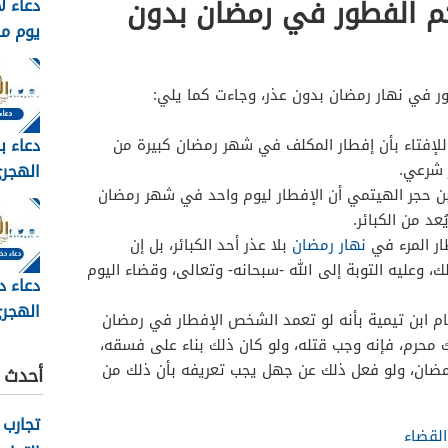
م الفطور في رمضان بدون
دعاء ل
يوم م
وبالصور 6
ر في نهار رمضان بدون عذر، وجاءت كما يلي:
دعاء ب
ة للإفتاء بأن إفطار المكلف في شهر رمضان كبيرة من
ر شرعي.
 ابن حجر الهيتمي أن الإفطار ليوم واحد في شهر رمضان
مكتوب 
د من الكبائر.
2026
ار المرء في
نهار رمضان
بلا عذر أحد الكبائر، بل إن
 وعليه التوبة إلى الله -سبحانه- وتعالى، وقضاء اليوم
دعاء د
الهجري
مام ابن تيمية بأنه لو تعمد الشخص الإفطار في رمضان
1448
محرم، فإنه وجب قتله، ولو كان ذلك بناء على فسقه،
ضان، ولو فعل ذلك عن جهل يجب تعريفه بأن ذلك من
أحدث ا
تجارب 
القضاء