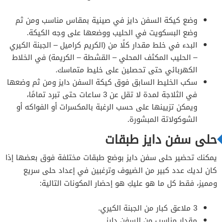
وضع كيكة السفن دايز في صينية بمقاس مناسب ومن ثم
وضع البسكويت في الحليب ووضعها على وجه الكيكة.
البدء في خلط مقدار كلًا من (الكريم كراميل – الجبنة الكيري
– الحليب المكثف المحلي – القشطة – الكريمة) في الخلاط
الكهربائي حتى تحصلين على خليط متماسك.
سكب الخليط السابق فوق كيكة السفن دايز ومن ثم وضعها
في الثلاجة لمدة لا تقل عن 3 ساعات حتى تبرد تمامًا،
ويمكن تزيينها على حسب الرغبة بالمكسرات أو الفواكه أو
الشوكولاتة المبشورة.
حلى سفن دايز طبقات
يمكنك تحضير حلى سفن دايز بوضع طبقات مختلفة فوق بعضها إذا
كان لديك عدد كبير من الضيوف وترغبين في إعداد حلى سريع
ومميز، فقط كل ما هو عليكِ هو إحضار المكونات التالية:
3 ملاعق كبار من الجبنة الكيري.
مقدار مناسب من السفن دايز.