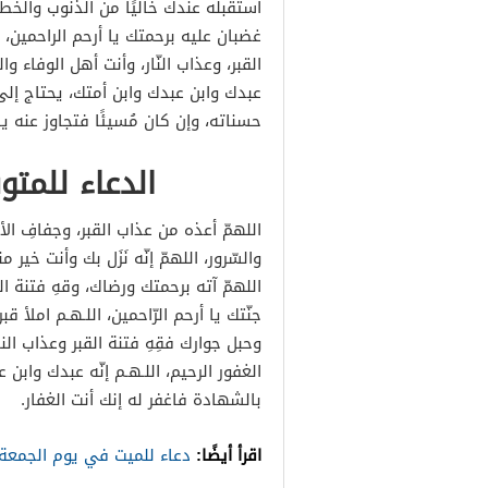
استقبله عندك خاليًا من الذنوب والخط
غضبان عليه برحمتك يا أرحم الراحمين، 
القبر، وعذاب النّار، وأنت أهل الوفاء وال
عبدك وابن عبدك وابن أمتك، يحتاج إلى
حسناته، وإن كان مُسيئًا فتجاوز عنه يا
الدعاء للمت
اللهمّ أعذه من عذاب القبر، وجفافِ الأر
والسّرور، اللهمّ إنّه نَزَل بك وأنت خير 
اللهمّ آته برحمتك ورضاك، وقهِ فتنة ا
جنّتك يا أرحم الرّاحمين، اللـهـم املأ ق
وحبل جوارك فقِهِ فتنة القبر وعذاب النا
الغفور الرحيم، اللـهـم إنّه عبدك واب
بالشهادة فاغفر له إنك أنت الغفار.
اقرأ أيضًا:
دعاء للميت في يوم الجمعة