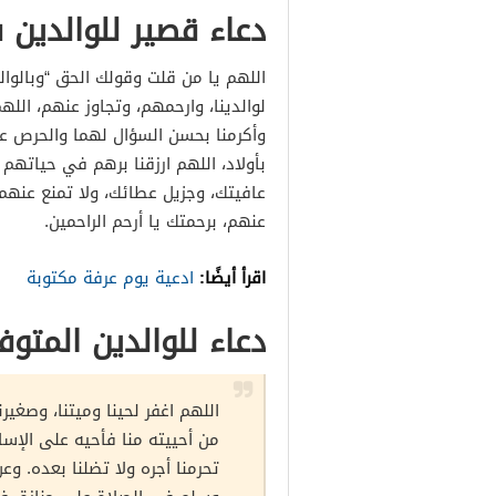
دعاء قصير للوالدين
اللهم يا من قلت وقولك الحق “وبالوالد
لوالدينا، وارحمهم، وتجاوز عنهم، اللهم
وأكرمنا بحسن السؤال لهما والحرص علي
بأولاد، اللهم ارزقنا برهم في حياته
عافيتك، وجزيل عطائك، ولا تمنع عنه
عنهم، برحمتك يا أرحم الراحمين.
اقرأ أيضًا:
ادعية يوم عرفة مكتوبة
دعاء للوالدين المتوف
اللهم اغفر لحينا وميتنا، وصغيرنا
من أحييته منا فأحيه على الإسلام
تحرمنا أجره ولا تضلنا بعده. وع