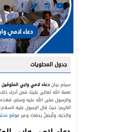
جدول المحتويات
دعاء لامي وابي المتوفين
سيتم بيان
نعمة الله تعالى علينا، فمن أدرك ذلك
والرسول صلى الله عليه وسلم، فهذه 
الكريم؛ حيث قال الرسول عليه السلام: (مَن سَرَ
والِدَيهِ، ولْيَصِلْ رحِمَه)، وعبر
موقع محتو