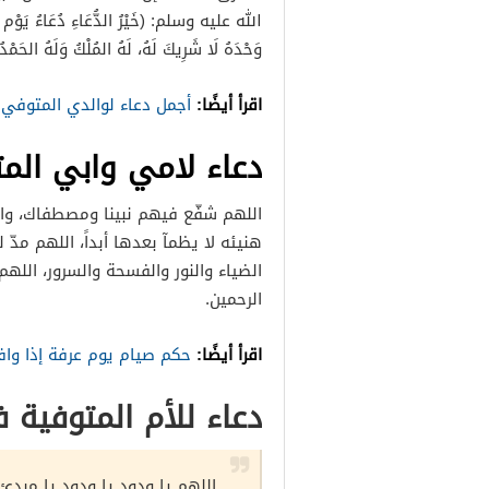
الله عليه وسلم: (خَيْرُ الدُّعَاءِ دُعَاءُ يَوْم عَرَفَةَ،
وَحْدَهُ لَا شَرِيكَ لَهُ، لَهُ المُلْكُ وَلَهُ الحَمْ
اقرأ أيضًا:
أجمل دعاء لوالدي المتوفي
دعاء لامي وابي الم
اللهم شفّع فيهم نبينا ومصطفاك، و
هنيئه لا يظمآ بعدها أبداً، اللهم مد
الضياء والنور والفسحة والسرور، الله
الرحمين.
اقرأ أيضًا:
حكم صيام يوم عرفة إذا واف
دعاء للأم المتوفية 
اللهم يا ودود يا ودود يا مبدئ ي