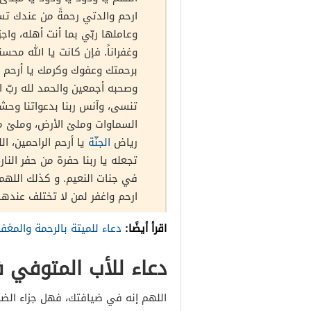
ارحم والدتي رحمةً من عندك تسع
وعاملها ربّي بما أنت أهله، واجز
وغفراناً. فإن كانت يا الله محس
برحمتك وعفوك وكرمك يا أرحم ال
وصحبه أجمعين والحمد لله ربّ ال
تنسى، وآنس ربنا بدعواتنا وحشت
السماوات وملئ الأرض، وملئ ما
رياض
الجنّة
يا أرحم الراحمين، ا
تجعله يا ربنا حفرة من حفر النا
في جنات النعيم. و كذلك اللهم ا
ارحم واغفر لمن لا تختلف عندها 
اقرأ أيضًا:
دعاء للميتة بالرحمة والمغفر
دعاء للأب المتوفي 
اللهم إنه في ضيافتك، فهل جزاء الضيف