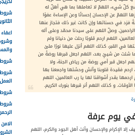
لخريجي ا
 كلّ شيء، اللهمّ لا تعاملها بما هي أهلٌ له
شروط 
ها اللهمّ عن الإحسان إحسانًا وعن الإساءة عفوًا
الثانوية 8
نةً فزد في حسناتها وإن كانت غير ذلك فتجاز عنها
راحمين. وصلّ اللهم على سيدنا محمّد وعلى آله
عالمين، اللهم ارحم قلوبًا رحلت من دنيانا ولم
وشروط
ها في القبر، كذلك اللهم أنزل عليها نورًا ملئ
والمس
 شئت من شيئٍ بعد، اللهم اجعل قبرها روضةً من
شروط ا
للهم اجعل قبر أمي روضة من رياض الجنة، ولا
ر، ارحم فقيدة قلوبنا وآنش وحشتها واجمعنا بها
شروط ا
رحمها بقدر أشواقنا لها يا رب العالمين، اللهم
العمل 448
الأوقات. و كذلك اللهم أنر قبرها بنورك الكريم.
شروط ق
ة
شروط ا
الرحمن 
في يوم عرفة
 إلا الإكرام والإحسان وأنت أهل الجود والكرم، اللهم
الشرو