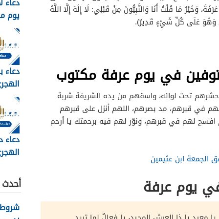
دعاء ل
 وَخَيْرُ مَا قُلْتُ أَنَا وَالنَّبِيُّونَ مِنْ قَبْلِي: لَا إِلَهَ إِلَّا اللَّهُ
يوم م
دُ وَهُوَ عَلَى كُلِّ شَيْءٍ قَدِيرٌ).
وبالصور 6
توفين في يوم عرفة مكتوب
دعاء ب
مكتوب 
احشرهم تحت لوائه، واسقهم من يده الشريفة شربة
2026
ّ لهم في قبرهم، مد بصرهم، اللهم أنزل على قبرهم
م افسح لهم في قبرهم، ونوّر لهم فيه برحمتك يا أرحم
دعاء د
الهجري
ق الجمعة ابن عثيمين
1448
في يوم عرفة
أحدث ا
شروط ك
ا معيد يا ذا العرش المجيد، يا فعالٌ لما تريد