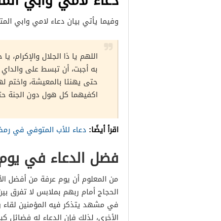
دعاء لامي وابي الم
وفيما يأتي بيان دعاء لامي وابي الم
اللهم يا ذا الجلال والإكرام، ي
به أجبت، أن تبسط على والداي 
حتى يهنئا بالمعيشة، واختم له
اكفيهما كل هول دون الجنة حتى تُ
اقرأ أيضًا:
دعاء للأب المتوفي في رمض
فضل الدعاء في يوم
من المعلوم أن يوم عرفة من أفضل ا
الحجاج أمام ربهم بملابس لا تفرق بين
في مشهد يتذكر فيه المؤمنين لقاء ر
الأخرى، لذلك فإن الدعاء له فضائل ك