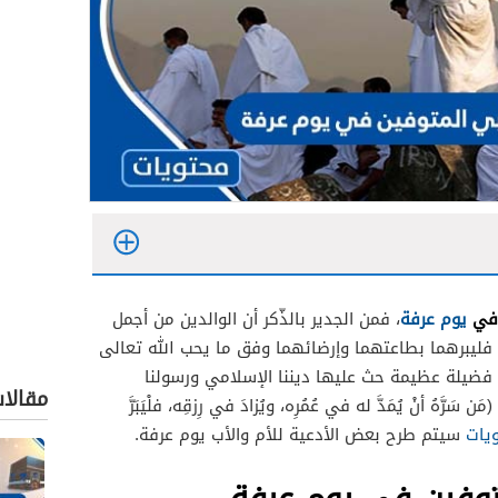
 في
يوم عرفة
، فمن الجدير بالذّكر أن الوالدين من أجمل
 فليبرهما بطاعتهما وإرضائهما وفق ما يحب الله تعالى
فضيلة عظيمة حث عليها ديننا الإسلامي ورسولنا
مقالا
ّهُ أنْ يُمَدَّ له في عُمُرِه، ويُزادَ في رِزقِه، فلْيَبَرَّ
يات
سيتم طرح بعض الأدعية للأم والأب يوم عرفة.