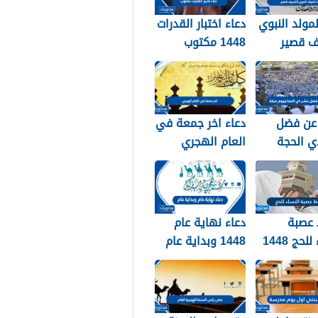
لمولد النبوي
دعاء اختبار القدرات
ف قصير
1448 مكتوب
عن فضل
دعاء اخر جمعة في
ي الحجة
العام الهجري
ويوم عرفة 1448 /
1447 ودخول العام
الجديد 1448
عصبة
دعاء نهاية عام
لحج 1448
1448 وبداية عام
1449