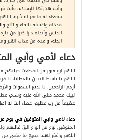
وسلم في الصلاة على جنازة، فقا
وأنت هديتها للإسلام، وأنت قبض
شفعاء له فاغفر له ذنبه، اللهم
مدخله واغسله بالماء والثلج وال
الدنس وأبدله دارا خيرا من داره
الجنة، واعذه من عذاب القبر ومن 
دعاء لأمي وأبي المت
اللهم اروِ قبور من انقطعت حيلتهم من
اللهم يا باسط اليدين بالعطايا، يا قريب
أرحم الراحمين، يا بديع السموات والأر
نبيك محمد صلى الله عليه وسلم، عطاء
عظيماً من رب عظيم، عطاء أنت له أه
دعاء لامي وابي المتوفين في يوم عر
المتوفين نوع من أنواع البرّ، فاللهم 
اللهم واغفر لهما جميع ما مضى من ذ