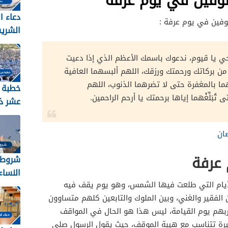
توفين في يوم عرفة
دعاء ا
توفين في يوم عرفة :
الشري
2026 مكتوب
ا حي يا قيوم، ندعوك باسمك الأعظم الذي إذا دعيت
من بركاتك ورحمتك ورزقك، اللهم ألبسهما العافية
ما بالمغفرة حتى لا تضرهما الذنوب، اللهم
خطبة 
بَلِّغْهما إياها برحمتك يا أرحم الراحمين.
عشر ذ
2026
ان
 عرفة
شروط 
النساء ل
لأيام التي طلعت فيها الشمس، وهو يوم يقف فيه
 الفقير والغني، وبين الملوك والتابعين كلهم متساوون
بهم يوم القيامة، ليس هذا هو الحال في المواقف
بيرة تتناسب مع هيبة الموقف، حيث يقول الرسول صلى