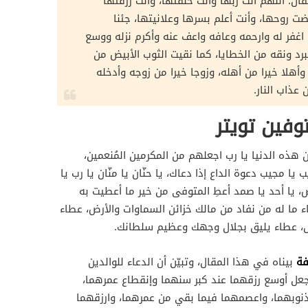
ل: اللهم أنت ربها وأنت خلقتها، وأنت رزقتها
ت روحها، وأنت أعلم بسرها وعلانيتها، جئنا
 اغفر له وارحمه وعافه واعف عنه وأكرم نزله ووسع
برد ونقه من الخطايا، كما نقيت الثوب الأبيض من
 وأهلا خيرا من أهله، وزوجا خيرا من زوجه وأدخله
عذاب النار.
وفين تويتر
 هذه الدنيا يا رب اجعلهم من المكرمين المُنعمين،
 يا مجيب دعوة الداع إذا دعاك، يا حنّان يا منّان يا رب يا
ض، يا أحد يا صمد أعطِ المتوفى من خير ما أعطيت به
 ما له من نفاد من مالك خزائن السماوات والأرض، عطاء
ل، عطاء يليق بجلال وجهك وعظيم سلطانك.
فة
بيناه في هذا المقال، وتبيّن أن الدعاء للوالدين
واجعل أوسع رزقهما عند كبر سنهما وإنقطاع عمرهما،
نوبهما، واعصمهما فيما بقي من عمرهما، وارزقهما