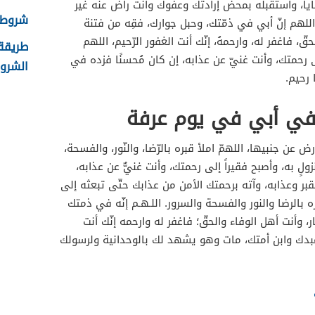
ايا، واستقبله بمحض إرادتك وعفوك وأنت راض عنه غير
شروط ال
اللهم إنّ أبي في ذمّتك، وحبل جوارك، فقِه من فتنة
حقّ، فاغفر له، وارحمهُ، إنّك أنت الغفور الرّحيم، اللهم
 رحمتك، وأنت غنيّ عن عذابه، إن كان مُحسنًا فزده في
الشروط
 رحيم.
وفي أبي في يوم عرفة
ض عن جنبيها، اللهمّ املأ قبره بالرّضا، والنّور، والفسحة،
منزولٍ به، وأصبح فقيراً إلى رحمتك، وأنت غنيٌّ عن عذابه،
لقبر وعذابه، وآته برحمتك الأمن من عذابك حتّى تبعثه إلى
بره بالرضا والنور والفسحة والسرور. اللـهـم إنّه في ذمتك
ر، وأنت أهل الوفاء والحقّ؛ فاغفر له وارحمه إنّك أنت
ن عبدك وابن أمتك، مات وهو يشهد لك بالوحدانية ولرسولك