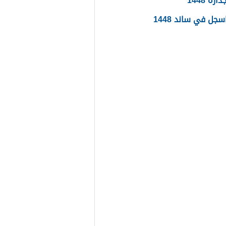
ره 1448
جل في ساند 1448