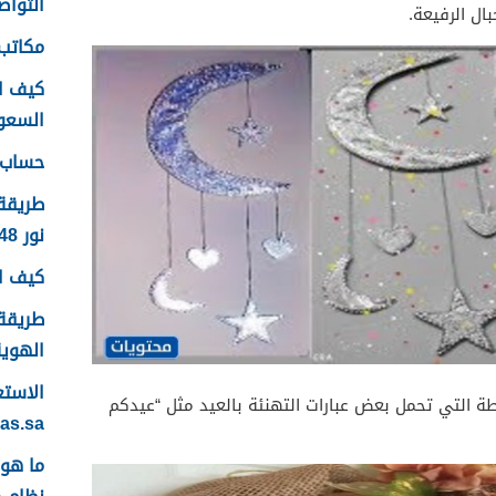
التواصل
ال الرفيعة.
مكاتب 
كيف ا
السعودية
حساب ع
طريقة
نور 1448
كيف اس
طريقة 
الهوية 48
ة التي تحمل بعض عبارات التهنئة بالعيد مثل “عيدكم
yas.sa