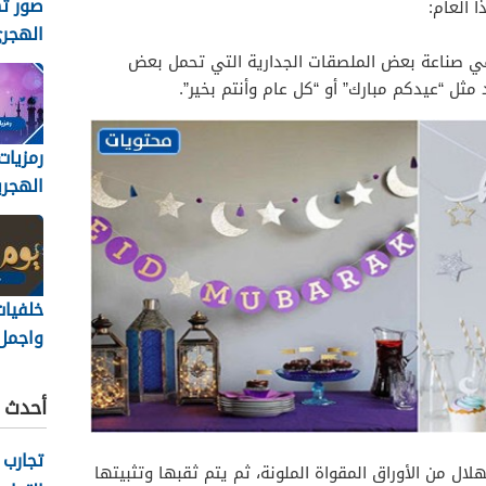
صور ته
 العام:
الهجري
1448
ي صناعة بعض الملصقات الجدارية التي تحمل بعض
 مثل “عيدكم مبارك” أو “كل عام وأنتم بخير”.
رمزيات
الهجري
1448
خلفيات
واجمل 
والرمز
عاشورا
أحدث ا
/2026
تجارب 
ال من الأوراق المقواة الملونة، ثم يتم ثقبها وتثبيتها