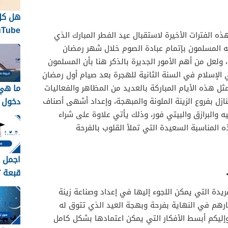
هل كل
ه الفترات الأخيرة لاستقبال عيد الفطر المبارك الذي
الاحتف
 به المسلمون بإتمام عبادة الصوم خلال شهر رمضان
نفسها
ولعل من أهم الأمور الجديرة بالذكر هنا بأن المسلمون
 الإسلام في السنة الثانية للهجرة بعد صيام أول رمضان
ما هي
ل هذه الأيام المباركة بالعديد من المظاهر والفعاليات
دخول ا
نازل بفروع الزينة الملونة والمبهجة، وإعداد أشهى أصناف
جسر ا
ه والبرازق والبيتي فور، وذلك يأتي علاوة على شراء
2026 / 1448
ه المناسبة السعيدة التي تملأ القلوب بالفرحة
اجمل ص
قبعة تخر
ريدة التي يمكن اللجوء إليها في إعداد وصناعة زينة
رهم في النهاية بفرحة وبهجة العيد الذي تتوق له
وإليكم أبسط الأفكار التي يمكن اعتمادها بشكل كامل