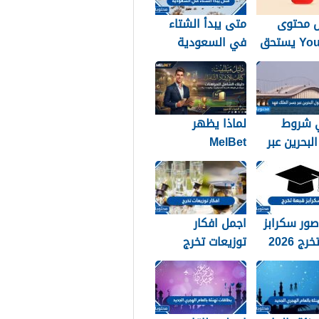
 محتوى
متى يبدأ الشتاء
YouTube يستحق
في السعودية
اظ بالطريقة
1448
؟
 شروط
لماذا يظهر
لبحرين عبر
MelBet
لملك فهد
Guidebook في
نتائج البحث أكثر
من صفحات كثيرة؟
ور سكرابز
اجمل افكار
ج 2026
توزيعات تخرج
2026 بالصور