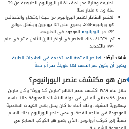
الطبيعة وفترة عمر نصف نظائر اليورانيوم الطبيعية من ٦٩
سنة و٤. ٥ مليار سنة.
العنصر المناظر لعنصر اليورانيوم من حيث الإشعاع والخصائص
هو يورانيوم-238، يحتوي على ١٤٦ نيوترون ويشكل حوالي
٩٩٪ من
اليورانيوم
الموجود في الطبيعة.
تم اكتشاف ذلك العنصر في أواخر القرن الثامن عشر في عام
١٧٨٩ بالتحديد.
شاهد أيضًا:
العناصر المشعة المستخدمة في العلاجات الطبية
يتعين أن يكون عمر النصف لها طويلاً. صح أم خطأ
من هو مكتشف عنصر اليورانيوم؟
خلال عام ١٧٨٩ اكتُشف عنصر العالم “مارتن كلا بروث” وكان مارتن
يعمل ككيميائي ألماني في دولة البتشبلند المعروفة حاليًا باسم
جمهورية التشيك، وذلك أثناء ما كان يحلل بعض العينات المعدنية
الموجودة في مناجم الفضة، وسمي عنصر اليورانيوم بذلك الاسم
نسبةً إلى كوكب أورانوس، الذي يعتبر هو الكوكب السابع في
المجموعة الشمسية.