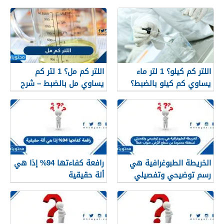
اللتر كم كيلو؟ 1 لتر ماء
اللتر كم مل؟ 1 لتر كم
يساوي كم كيلو بالضبط؟
يساوي مل بالضبط – شرح
مبسّط وواضح
الخريطة الطبوغرافية هي
رافعة كفاءتها 94% إذا هي
رسم توضيحي وتفصيلي
ألة حقيقية
لمنطقة محدودة من سطح
الأرض. صواب خطأ