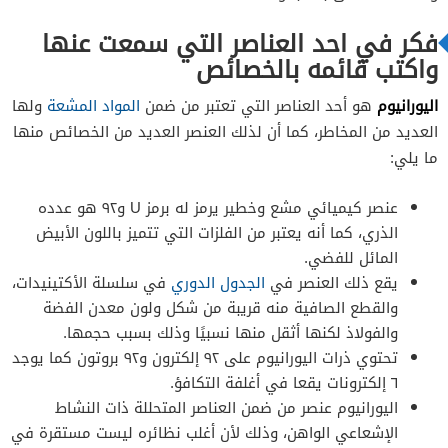
فكر في احد العناصر التي سمعت عنها
واكتب قائمه بالخصائص
اليورانيوم
هو أحد العناصر التي تعتبر من ضمن
المواد المشعة
ولها
العديد من المخاطر، كما أن لذلك العنصر العديد من الخصائص منها
ما يلي:
عنصر كيميائي مشع وخطير يرمز له برمز U و٩٢ هو عدده
الذري، كما أنه يعتبر من الفلزات التي تتميز باللون الأبيض
المائل للفضي.
يقع ذلك العنصر في
الجدول الدوري
في سلسلة الأكتينيدات،
والقطع الصافية منه قريبة من شكل ولون معدن الفضة
والفولاذ لكنها أثقل منها نسبيًا وذلك بسبب حجمها.
تحتوي ذرات اليورانيوم على ٩٢ إلكترون و٩٢ بروتون كما يوجد
٦ إلكترونات يقعا في أغلفة التكافؤ.
اليورانيوم عنصر من ضمن العناصر المتحللة ذات النشاط
الإشعاعي الواهن، وذلك لأن أغلب نظائره ليست مستقرة في