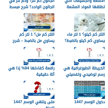
الأشعة والجسيمات التي
الجالون كم لتر؟ وكم لتر في
تطلقها المواد المشعة
الجالون الواحد؟ شرح مبسط
اللتر كم كيلو؟ 1 لتر ماء
اللتر كم مل؟ 1 لتر كم
يساوي كم كيلو بالضبط؟
يساوي مل بالضبط – شرح
مبسّط وواضح
الخريطة الطبوغرافية هي
رافعة كفاءتها 94% إذا هي
رسم توضيحي وتفصيلي
ألة حقيقية
لمنطقة محدودة من سطح
الأرض. صواب خطأ
دخول الوسم 1447
متى ينتهي الوسم 1447