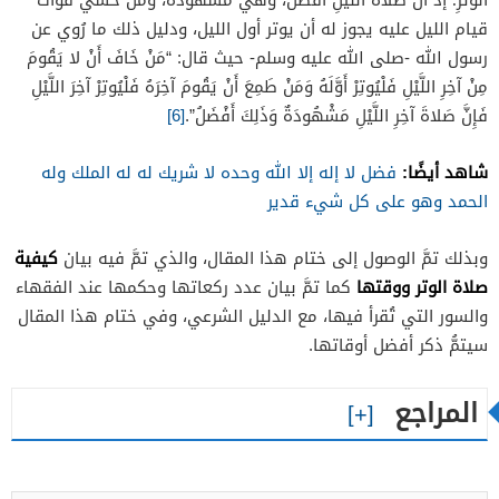
قيام الليل عليه يجوز له أن يوتر أول الليل، ودليل ذلك ما رُوي عن
رسول الله -صلى الله عليه وسلم- حيث قال: “مَنْ خَافَ أَنْ لا يَقُومَ
مِنْ آخِرِ اللَّيْلِ فَلْيُوتِرْ أَوَّلَهُ وَمَنْ طَمِعَ أَنْ يَقُومَ آخِرَهُ فَلْيُوتِرْ آخِرَ اللَّيْلِ
فَإِنَّ صَلاةَ آخِرِ اللَّيْلِ مَشْهُودَةٌ وَذَلِكَ أَفْضَلُ”.
[6]
شاهد أيضًا:
فضل لا إله إلا الله وحده لا شريك له له الملك وله
الحمد وهو على كل شيء قدير
كيفية
وبذلك تمَّ الوصول إلى ختام هذا المقال، والذي تمَّ فيه بيان
صلاة الوتر ووقتها
كما تمَّ بيان عدد ركعاتها وحكمها عند الفقهاء
والسور التي تُقرأ فيها، مع الدليل الشرعي، وفي ختام هذا المقال
سيتمُّ ذكر أفضل أوقاتها.
المراجع