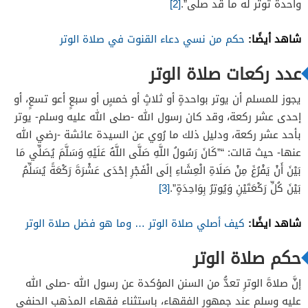
واحدة توتر له ما قد صلى”.
[2]
شاهد أيضًا:
حكم من نسي دعاء القنوت في صلاة الوتر
عدد ركعات صلاة الوتر
يجوز للمسلم أن يوتر بواحدةٍ أو ثلاثٍ أو خمسٍ أو سبعٍ أعو تسعٍ، أو
إحدى عشر ركعة، وقد كان رسول الله -صلى الله عليه وسلم- يوتر
بأحد عشر ركعة، ودليل ذلك ما رُوي عن السيدة عائشة -رضي الله
عنها- حيث قالت: “”كَانَ رَسُولُ اللَّهِ صَلَّى اللَّهُ عَلَيْهِ وَسَلَّمَ يُصَلِّي مَا
بَيْنَ أَنْ يَفْرُغَ مِنْ صَلَاةِ الْعِشَاءِ إلَى الْفَجْرِ إحْدَى عَشْرَةَ رَكْعَةً يُسَلِّمُ
بَيْنَ كُلِّ رَكْعَتَيْنِ وَيُوتِرُ بِوَاحِدَةٍ”.
[3]
شاهد ايضًا:
كيف أصلي صلاة الوتر … وما هو فضل صلاة الوتر
حكم صلاة الوتر
إنَّ صلاةَ الوترِ تعدُّ من السنن المؤكدة عن رسول الله -صلى الله
عليه وسلم عند جمهور الفقهاء، باستثناء فقهاء المذهب الحنفي