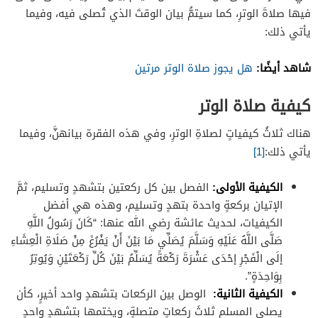
فيها صلاةَ الوترِ، كما سيتمُّ بيان الوقتَ الذي تُصلى فيه، وفيما
يأتي ذلك:
شاهد أيضًا:
هل يجوز صلاة الوتر مرتين
كيفية صلاة الوتر
هناك ثلاثُ كيفياتٍ لصلاةِ الوترِ، وفي هذه الفقرة بيانهنَّ، وفيما
يأتي ذلك:
[1]
الكيفية الأولى:
الفصل بين كل ركعتين بتشهدٍ وتسليم، ثمَّ
الإتيان بركعةٍ واحدة بتهدٍ وتسليم، وهذه هي أفضل
الكيفيات، لحديث عائشة رضي الله عنها: “كَانَ رَسُولُ اللَّهِ
صَلَّى اللَّهُ عَلَيْهِ وَسَلَّمَ يُصَلِّي مَا بَيْنَ أَنْ يَفْرُغَ مِنْ صَلَاةِ الْعِشَاءِ
إلَى الْفَجْرِ إحْدَى عَشْرَةَ رَكْعَةً يُسَلِّمُ بَيْنَ كُلِّ رَكْعَتَيْنِ وَيُوتِرُ
بِوَاحِدَةٍ”.
الكيفية الثانية:
الوصل بين الركعات بتشهدٍ واحد أخيرٍ، كأن
يصلي المسلم ثلاثَ ركعاتٍ متصلةٍ، ويختمها بتشهدٍ واحدٍ