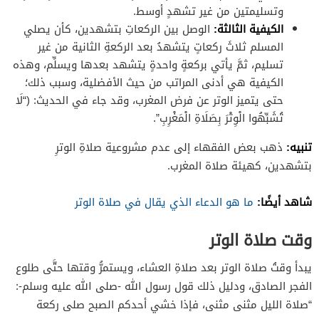
وتسليمتين من غير تشهدٍ أوسط.
الكيفية الثالثة:
الوصل بين الركعاتِ بتشهدين، كأن يصلي
المسلم ثلاثَ ركعاتٍ يتشهدُ بعد الركعةِ الثانية من غير
تسليم، ثمَّ يأتي بركعةٍ واحدةٍ يتشهد بعدها ويسلِّم، وهذه
الكيفية هي أدنى المراتب من حيث الأفضلية، وسبب ذلك؛
حتى يتميز الوتر عن فرض المغرب، وقد جاء في الحديث: (“لَا
تُشَبِّهُوا الْوِتْرَ بِصَلَاةِ الْمَغْرِبِ”.
تنبيه:
ذهب بعض الفقهاء إلى عدم مشروعية صلاةِ الوترِ
بتشهدين، كهيئة صلاة المغرب.
شاهد أيضًا:
ما هو الدعاء الذي يقال في صلاة الوتر
وقت صلاة الوتر
يبدأ وقتُ صلاة الوتر بعد صلاةِ العشاء، ويستمرُّ وقتها حتَّى طلوع
الفجر الصادق، ودليل ذلك قول رسول الله -صلى الله عليه وسلم-:
“صلاة الليل مثنى مثنى، فإذا خشي أحدكم الصبح صلى ركعة