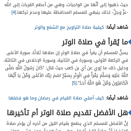
حيث ذهبوا إلى أنَّها من الواجبات، وهي من أعظم القربات إلى الله
-عزَّ وجلَّ- لذلك ينبغي للمسلم المحافظة عليها وعدم تركها.
[4]
شاهد أيضًا:
كيفية صلاة التراويح مع الشفع والوتر
ما يُقرأ في صلاة الوتر
يسنُّ للمسلم أن يقرأَ في صلاةِ الوترِ إن صلاها ثلاثًا، سورة الأعلى
في الركعة الأولى، وسورة في الثانية، وسورة الإخلاص في الثالثة،
ودليل ذلك ما رُوي عن أي بن كعب حيث قال: “كَانَ رَسُولُ اللَّهِ صَلَّى
اللَّهُ عَلَيْهِ وَسَلَّمَ يَقْرَأُ فِي الْوِتْرِ بِسَبِّحْ اسْمَ رَبِّكَ الأَعْلَى وَقُلْ يَا أَيُّهَا
الْكَافِرُونَ وَقُلْ هُوَ اللَّهُ أَحَدٌ”.
[5]
شاهد أيضًا:
كيف أصلي صلاة القيام في رمضان وما هو فضلها
هل الأفضل تقديم صلاة الوتر أم تأخيرها
إنَّ الأفضل للمسلم الذي يطمع بقيام الليل من آخره أن يؤخر صلاةَ
الوترِ؛ إذ أنَّ صلاةَ الليلِ أفضل، وهي مشهودةً، ومن خشي فوات