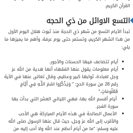
القرآن الكريم.
التسع الاوائل من ذي الحجه
تبدأ الأيام التسع من شهر ذي الحجة منذ ثبوت هلال اليوم الأول
من هذا الشهر الكريم، وتستمر حتى يوم عرفة، وأهم ما يميزها ما
يلي:
أيام تتضاعف فيها الحسنات والأجور.
أيام معلومات يقول عنها الفقهاء أنها هدية من الله عز
وجل لعبادة، ثوابها كبير وعظيم، وقال تعالى عنها في الآية
رقم 28 من سورة الحج: ” وَيَذْكُرُوا اسْمَ اللَّـهِ فِي أَيَّامٍ
مَّعْلُومَاتٍ.”
أيام أقسم الله بها، فهي الليالي العشر التي بدأت بها
سورة الفجر.
‏الأعمال الصالحة في هذه الأيام المباركة هي الأحب
والأقرب إلى الله عز وجل، حيث قال عنها الرسول صلى الله
عليه وسلم: “ما من أيام أعظم عند الله ولا أحب إليه من