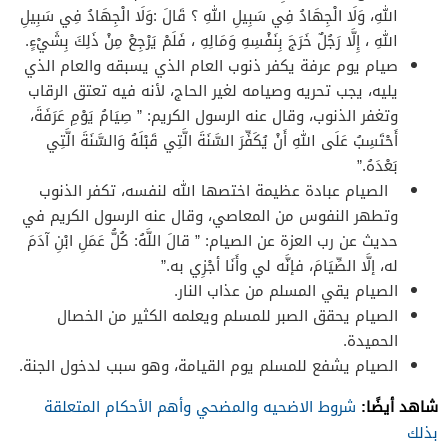
اللهِ، وَلَا الْجِهَادُ فِي سَبِيلِ اللهِ ؟ قَالَ :وَلَا الْجِهَادُ فِي سَبِيلِ
اللهِ ، إِلَّا رَجُلٌ خَرَجَ بِنَفْسِهِ وَمَالِهِ ، فَلَمْ يَرْجِعْ مِنْ ذَلِكَ بِشَيْءٍ.
صيام يوم عرفة يكفر ذنوب العام الذي يسبقه والعام الذي
يليه، يجب تحريه وصيامه لغير الحاج، لأنه فيه تعتق الرقاب
وتغفر الذنوب، وقال عنه الرسول الكريم: ” صِيَامُ يَوْمِ عَرَفَةَ،
أَحْتَسِبُ عَلَى اللهِ أَنْ يُكَفِّرَ السَّنَةَ الَّتِي قَبْلَهُ وَالسَّنَةَ الَّتِي
بَعْدَهُ.”
الصيام عبادة عظيمة اختصها الله لنفسه، تكفر الذنوب
وتطهر النفوس من المعاصي، وقال عنه الرسول الكريم في
حديث عن رب العزة عن الصيام: ” قالَ اللَّهُ: كُلُّ عَمَلِ ابْنِ آدَمَ
له، إلَّا الصِّيَامَ، فإنَّه لي وأَنَا أجْزِي به.”
الصيام يقي المسلم من عذاب النار.
الصيام يحقق الصبر للمسلم ويعلمه الكثير من الخصال
الحميدة.
الصيام يشفع للمسلم يوم القيامة، وهو سبب لدخول الجنة.
شاهد أيضًا:
شروط الاضحيه والمضحي وأهم الأحكام المتعلقة
بذلك