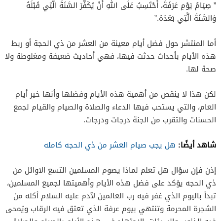
” صِيَامُ يَوْمِ عَرَفَةَ، أَحْتَسِبُ عَلَى اللهِ أَنْ يُكَفِّرَ السَّنَةَ الَّتِي قَبْلَهُ
وَالسَّنَةَ الَّتِي بَعْدَهُ.”
أما المنتشر حول فضل أيام معينة من العشر من ذي الحجة أو ربط
هذه الأيام بأحداث حدثت فيها، فهي أحاديث ضعيفة ومغلوطة ولا
صحة لها.
لكن هذا لا ينقص من أهمية هذه الأيام وفضلها وأنها خير أيام
العام، والتي يستحب فيها الدعاء والصلاة والصيام والقيام لجمع
الحسنات والتقرب من الجنة درجات ودرجات.
شاهد أيضًا:
هل يجب صيام العشر من ذي الحجه كامله
إذن فإن سؤال هل تعلم لماذا يصوم المسلمين التسع الاوائل من
ذي الحجه يؤكد على فضل هذه الأيام وأهميتها لجميع المسلمين،
تبدأ باليوم الذي غفر فيه رب العالمين لآدم عليه السلام أكله من
الشجرة المحرمة وتنتهي بيوم عرفة الذي تعتق فيه الرقاب ويُمحى