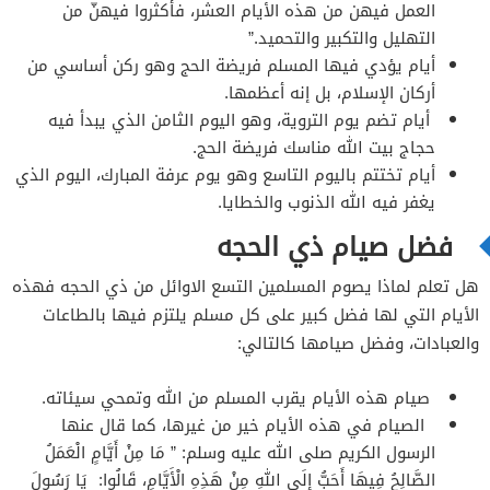
العمل فيهن من هذه الأيام العشر، فأكثروا فيهنّ من
التهليل والتكبير والتحميد.”
أيام يؤدي فيها المسلم فريضة الحج وهو ركن أساسي من
أركان الإسلام، بل إنه أعظمها.
أيام تضم يوم التروية، وهو اليوم الثامن الذي يبدأ فيه
حجاج بيت الله مناسك فريضة الحج.
أيام تختتم باليوم التاسع وهو يوم عرفة المبارك، اليوم الذي
يغفر فيه الله الذنوب والخطايا.
فضل صيام ذي الحجه
هل تعلم لماذا يصوم المسلمين التسع الاوائل من ذي الحجه فهذه
الأيام التي لها فضل كبير على كل مسلم يلتزم فيها بالطاعات
والعبادات، وفضل صيامها كالتالي:
صيام هذه الأيام يقرب المسلم من الله وتمحي سيئاته.
الصيام في هذه الأيام خير من غيرها، كما قال عنها
الرسول الكريم صلى الله عليه وسلم: ” مَا مِنْ أَيَّامٍ الْعَمَلُ
الصَّالِحُ فِيهَا أَحَبُّ إِلَى اللهِ مِنْ هَذِهِ الْأَيَّامِ، قَالُوا: يَا رَسُولَ