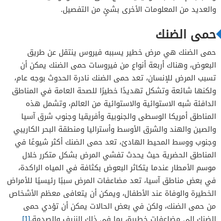
والعديد من المعلومات الأخرى بشئٍ من التفصيل.
حمى الضنك
حمى الضنك هي مرض خطير يسببه فيروس ينتقل عن طريق
البعوض، وهناك أربعة أنواع من فيروسات حمى الضنك يمكن أن
تسبب المرض للإنسان، تعد حمى الضنك نادرة الحدوث بوجه عام،
ولكنها شائعة وتشكل تهديدًا خطيرًا للصحة العامة في المناطق
الدافئة شبه الاستوائية والاستوائية من العالم، وتشمل هذه
المناطق أمريكا الوسطى والجنوبية وأفريقيا وجنوب شرق آسيا
والصين والهند والشرق الأوسط وأستراليا ومنطقة البحر الكاريبي
وجنوب ووسط المحيط الهادئ، تعد حمى الضنك أكثر شيوعًا في
المناطق الحضرية حيث يحدث تفشي المرض بشكل متكرر خلال
موسم الأمطار عندما يتكاثر البعوض بكثافة في المياه الراكدة،
في بعض مناطق آسيا، تعد مضاعفات المرض سببًا رئيسيًا للأمراض
الخطيرة والوفاة عند الأطفال، ويمكن أن يتعافى معظم الأشخاص
من حمى الضنك، ولكن في بعض الحالات يمكن أن تؤدي حمى
الضنك إلى مضاعفات خطيرة، بما في ذلك النزيف والصدمة.
[1]