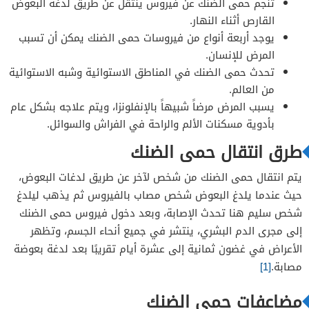
تنجم حمى الضنك عن فيروس ينتقل عن طريق لدغة البعوض
القارص أثناء النهار.
يوجد أربعة أنواع من فيروسات حمى الضنك يمكن أن تسبب
المرض للإنسان.
تحدث حمى الضنك في المناطق الاستوائية وشبه الاستوائية
من العالم.
يسبب المرض مرضاً شبيهاً بالإنفلونزا، ويتم علاجه بشكل عام
بأدوية مسكنات الألم والراحة في الفراش والسوائل.
طرق انتقال حمى الضنك
يتم انتقال حمى الضنك من شخص لآخر عن طريق لدغات البعوض،
حيث عندما يلدغ البعوض شخص مصاب بالفيروس ثم يذهب ليلدغ
شخص سليم هنا تحدث الإصابة، وبعد دخول فيروس حمى الضنك
إلى مجرى الدم البشري، ينتشر في جميع أنحاء الجسم، وتظهر
الأعراض في غضون ثمانية إلى عشرة أيام تقريبًا بعد لدغة بعوضة
مصابة.
[1]
مضاعفات حمى الضنك