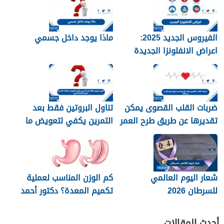
الفيروس الجديد 2025:
ماذا يوجد داخل جسمي
اعراض الانفلونزا الجديدة
وطرق العلاج
ضربات القلب القصوى يمكن
تناول البروتين فقط بعد
تقديرها عن طريق طرح العمر
التمرين يكفي لتعويض ما
من 220
فقده الجسم خلال النشاط
البدني
شعار اليوم العالمي
كم الوزن المناسب لعملية
للسرطان 2026
تكميم المعدة؟ دكتور أحمد
المصري استشاري جراحات
السمنة في مصر
أحدث المقالات