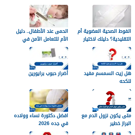
الفوط الصحية العضوية أم
الحمى عند الأطفال.. دليل
التقليدية؟ دليلك لاختيار
الأم للتعامل الآمن في
النوع الأنسب لبشرتك
المنزل
هل زيت السمسم مفيد
أضرار حبوب برايورين
للكحه
متى يكون نزول الدم مع
افضل دكتورة نساء وولاده
البراز خطير
في جده 2026