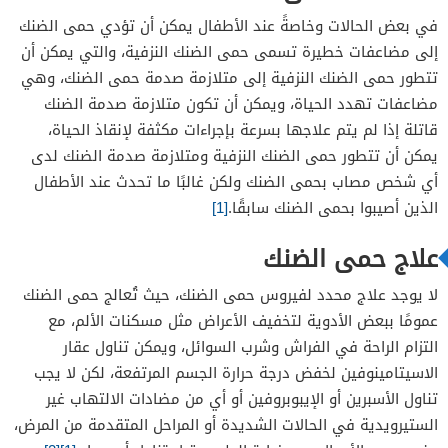
في بعض الحالات وخاصةً عند الأطفال يمكن أن تؤدي حمى الضنك
إلى مضاعفات خطيرة تسمى حمى الضنك النزفية، والتي يمكن أن
تتطور حمى الضنك النزفية إلى متلازمة صدمة حمى الضنك، وهي
مضاعفات تهدد الحياة، ويمكن أن تكون متلازمة صدمة الضنك
قاتلة إذا لم يتم علاجها بسرعة بإجراءات مكثفة لإنقاذ الحياة،
يمكن أن تتطور حمى الضنك النزفية ومتلازمة صدمة الضنك لدى
أي شخص مصاب بحمى الضنك ولكن غالبًا ما تحدث عند الأطفال
الذين أصيبوا بحمى الضنك سابقًا.
[1]
علاج حمى الضنك
لا يوجد علاج محدد لفيروس حمى الضنك، حيث تُعالج حمى الضنك
عمومًا ببعض الأدوية لتخفيف الأعراض مثل مسكنات الألم، مع
التزام الراحة في الفراش وشرب السوائل، ويمكن تناول عقار
الاسيتامينوفين لخفض درجة حرارة الجسم المرتفعة، لكن لا يجب
تناول الأسبرين أو الإيبوبروفين أو أي من مضادات الالتهاب غير
الستيرويدية في الحالات الشديدة أو المراحل المتقدمة من المرض،