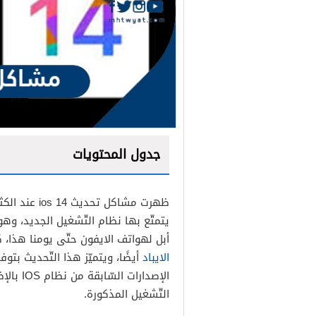
جدول المحتويات
ظهرت مشاكل ت
يتمتّع بها نظام التّشغيل الجديد، وه
أبل لهواتف الايفون حتّى يومنا هذا،
الايباد
أيضًا، ويتميّز هذا التّحديث بتوف
الإصدارا
التحديث من داخل الايفون
التّشغيل المذكورة.
التحديث من برنامج الآيتونز