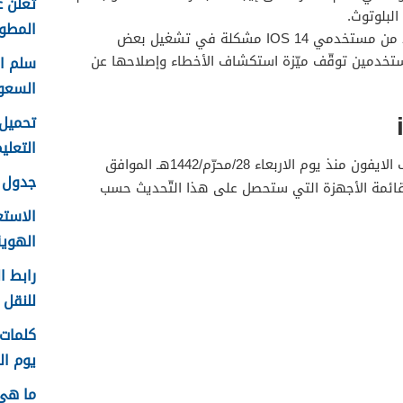
تعلن ع
لبلوتوث.
المطور 
يواجه العديد من مستخدمي IOS 14 مشكلة في تشغيل بعض
ستخدمين توقّف ميّزة استكشاف الأخطاء وإصلاحها عن
السعو
التعليم f
بدأت شركة ابل بتوفير IOS 14 لهواتف الايفون منذ يوم الاربعاء 28/محرّم/1442هـ الموافق
جدول ع
20م، وفيما يأتي قائمة الأجهزة التي ستحصل على هذا التّحديث حسب
الاستع
الهوية 48
رابط ا
للنقل 1448 في الرياض
يوم الم
ما هي