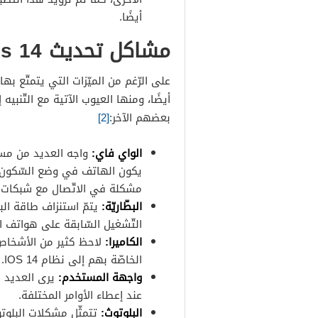
أيضًا.
مشاكل تحديث ios 14
أيضًا، ومنها العيوب الآتية مع التّن
بعضهم الآخر:
[2]
الواي فاي:
يكون الهاتف في وضع السّكون، 
مشكلة في الاتّصال مع شبكات ا
البطّاريّة:
التّشغيل السّابقة على هواتف ا
الكاميرا:
لاحظ كثير من الأشخاص 
الخاصّة بهم إلى نظام IOS 14.
واجهة المستخدم:
يرى العديد م
عند إعطاء الأوامر المختلفة.
البلوتوث:
تتمثّل مشكلات البلوت