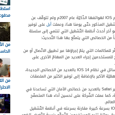
استطل
مدفوع
بدأت شركة أبل الأمريكيّة بإطلاق نظام IOS لهواتفها الذّكيّة عام 2007م ولم تتوقّف عن
السعو
تّشغيل المذكور حتّى يومنا هذا، وعملت
أبل
على توفير
تكسب 
لال العام الحاليّ 2020م، وهو آخر أحدث أنظمة التّشغيل التي تنتمي إلى سلسلة
iPolls
من ال
رض المصغّر للمكالمات التي يتمّ إجراؤها عبر تطبيق الاتّصال أو من
الحاس
FaceTime مما يتيح للمستخدمين إجراء العديد من المهامّ الأخرى على
المفاج
أكثر 
عملت ابل على تزويد تطبيق الرّسائل في نظام IOS 14 بالعديد من الخصائص الجديدة،
مّيّة الأكبر بالإضافة إلى توفير الكثير من الملصقات
لا تُن
من ال
الاحتر
تمّ تزويد متصفّح الانترنت الشّهير Safari بالعديد من خصائص الأمان التي تساعدنا في
ة، كما عملت الشّركة على تحسين أداء هذا المتصفّح
للمست
عالم.
السوري
يتمتّع تطبيق الكاميرا في IOS 14 بسرعة كبيرة مقارنة بسرعته في أنظمة التّشغيل
بيق بميّزة تتيح للمستخدمين التّحكّم بنسبة التّعرض للضوء