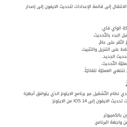
انتقال إلى قائمة الإعدادات لتحديث الايفون إلى إصدار
كة
ا
لواي فاي.
ل البدء بالتّحديث.
النّقر على عامّ.
ّغط على التنزيل والتثبيت.
ّحديث الجديد.
مليّة التّحديث.
 تنتهي العمليّة تلقائيّاً.
نظام التّشغيل عبر برنامج الايتونز الذي يتوافق أجهزة
فون إلى IOS 14 من الايتونز:
ن بالكمبيوتر.
 واجهة البرنامج.