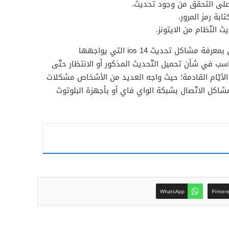
ط على التحقق من وجود تحديث.
تابة رمز المرور.
ث النّظام من الايتونز.
يرغب الكثير من مالكي هواتف الايفون بمعرفة مشاكل تحديث ios 14 التي يواجهها
اسب في شأن تحميل التّحديث المذكور أو الانتظار حتّى
لأيّام القادمة؛ حيث واجه العديد من الأشخاص مشكلات
 مشاكل الاتّصال بشبكة الواي فاي أو بأجهزة البلوتوث
WhatsApp
Pinter