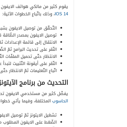
يقوم كثير من مالكي هواتف الايفون ال
IOS 14
، وذلك باتّباع الخطوات الآتية:
التّحقّق من توصيل الايفون بشب
توصيل الايفون بمصدر الطّاقة قب
الانتقال إلى قائمة الإعدادات ثمّ 
النّقر على تحديث البرامج ثمّ الض
الانتظار حتّى تحميل الملفّات الت
النّقر على أيقونة التّثبيت لتبدأ ع
اتّباع التّعليمات ثمّ الانتظار حتّى
التحديث من برنامج الآيتونز
يفضّل كثير من مستخدمي الايفون تحدي 
الحاسوب
المختلفة، وفيما يأتي خطوات تحديث الاي
تشغيل الايتونز ثمّ توصيل الايفو
الضّغط على الايفون المطلوب من