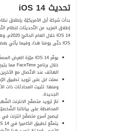
تحديث iOS 14
إطلاق المزيد من التّحديثات لنظام ال
IOS 14 خ
IOS حتّى يومنا هذا، وفيما يأتي بعضاً من الخصائص التي يتمتّع بها هذا التّحديث:
يوفّر IOS 14 ميّزة الع
خلال برنامج 
الهاتف عند الاتّصال مع الآخرين.
ومنها: تثبيت المحادثات ذات الأه
الجديدة.
المحافظة على بياناتنا الشّخصيّ
ليصبح أسرع متصفّح انترنت في ال
الأخرى، كما تمّ تزويد هذا التّط