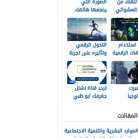
تنقلك من
الصورة التي
 العشوائي
يصنعها هاتفك
منافسة
خلف ظهرك
 استخدام
التحول الرقمي
قات الرقمية
وتأثيره على تجربة
 على هواتف
عشاق الرياضة في
يد
الجزائر
يرت
تردد قناة نشنل
لوجيا
جغرفك ابو ظبي
ة طريقة
2026 الجديد
 المصريين
لمقالات
ة
الموارد البشرية والتنمية الاجتماعية