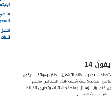
الإجتما
ما هي
السعودية
افضل ا
للبنات 1448
فون 14
تخدامها تحديث نظام التّشغيل الخاصّ بهواتف الايفون
ير من الخصائص الجديدة؛ حيث شملت هذه الخصائص معظم
ن كتطبيق الرّسائل ومتصفّح الانترنت وتطبيق الخرائط،
 على تحديث الايفون.