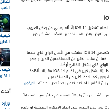
نصائح 
اللعب
إلى ال
على الرّغم من الميّزات التي يتمتّع بها نظام تشغيل IOS 14 إلّا أنّه يعاني من بعض العيوب
بيه إلى تعرّض بعض المستخدمين لهذه المشاكل دون
كيفية
التطبي
بأمان
واجه العديد من مستخدمي IOS 14 مشكلة في اتّصال الواي فاي عندما
الأندرو
كما أنّ هناك الكثير من المستخدمين الذين واجهوا
لواي فاي بشكل تلقائيّ أيضًا.
كيف غ
يتمّ استنزاف طاقة البطّاريّة بشكل كبير في نظام IOS 14 مقارنة بأنظمة
التكنو
لايفون كما لاحظ كثير من المستخدمين.
الحديث
بأنّ الكاميرا لم تعد تعمل بعد تحديث هواتف
الايفون
متابعة
أحدث ا
للرياض
ن الأشخاص بأنّ واجهة المستخدم تتأخّر في الاستجابة
وزارة 
وث في عدم القدرة على إيجاد الأجهزة المختلفة او بعدم