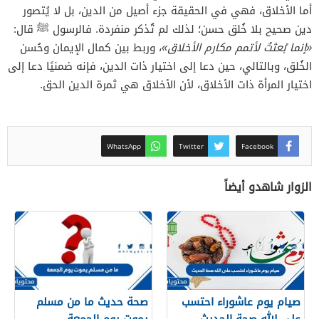
أما الأخلاق، فهي في الحقيقة جزء أصيل من الدين، بل لا يُتصور
دين صحيح بلا خُلق حسن؛ لذلك لم تُذكر منفردة. فالرسول ﷺ قال:
«إنما بُعثتُ لأتمم مكارم الأخلاق»
، وربط بين كمال الإيمان وحُسن
الخُلق، وبالتالي، حين دعا إلى اختيار ذات الدين، فإنه ضمنيًا دعا إلى
اختيار المرأة ذات الأخلاق، لأن الأخلاق هي ثمرة الدين الحق.
WhatsApp
Twitter
Facebook
الزوار شاهدو أيضاً
صيام يوم عاشوراء احتسب
صحة حديث ما من مسلم
على الله صحة الحديث
يموت يوم الجمعة