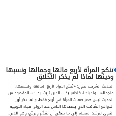
تنكح المرأة لأربع مالها وجمالها ونسبها
ودينها لماذا لم يذكر الأخلاق
الحديث الشريف يقول: «تُنكَح المرأة لأربع: لمالها، ولحسبها،
ولجمالها، ولدينها، فاظفر بذات الدين تَرِبَتْ يداك»، المقصود من
الحديث ليس حصر صفات المرأة في أربع فقط، وإنما ذكر أبرز
الدوافع الشائعة التي يقصدها الناس عند الزواج، فجاء التوجيه
النبوي ليُرشد المسلم إلى ما ينبغي أن يُقدَّم ويُرجَّح، وهو الدين،