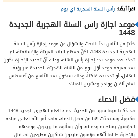
اقرأ أيضًا:
رأس السنة الهجرية اي يوم
موعد اجازة راس السنة الهجرية الجديدة
1448
كثيرٌ من النّاس بدأ بالبحث والسّؤال عن موعد إجازة رأس السنة
الهجرية الجديدة 1448، لكنّ معظم البلاد العربيّة والإسلاميّة، لم
تحدّد بعد موعد بدء إجازة رأس السّنة، وذلك أنّ تحديد الإجازة يكون
بعد معرفة موعد أوّل يومٍ من السّنة الهجريّة الجديدة عبر رؤية
الهلال، أو تحديده فلكيّاً، وذلك سيكون بعد التّاسع من أغسطس
لعام ألفين وواحدٍ وعشرين للميلاد.
فضل الدعاء
قد ذكرنا فيما سبق من الحديث، دعاء العام الهجري الجديد 1448
مكتوباً، وسنتحدّث هنا عن فضل الدعاء، فلقد أمر الله تعالى عباده
المؤمنين بمناجاته ودعائه، وأن يسألوه ما يريدون، ووعدهم
بالإجابة طالما أنّهم مؤمنون عابدون شاكرين مطيعين له، قال