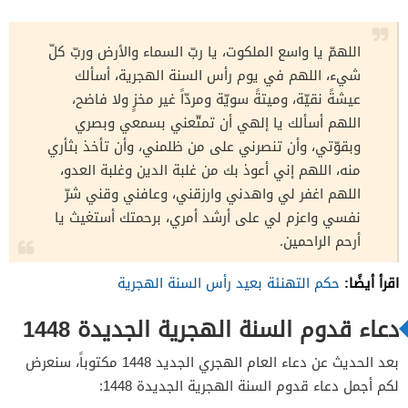
اللهمّ يا واسع الملكوت، يا ربّ السماء والأرض وربّ كلّ
شيء، اللهم في يوم رأس السنة الهجرية، أسألك
عيشةً نقيّة، وميتةً سويّة ومردّاً غير مخزٍ ولا فاضح،
اللهم أسألك يا إلهي أن تمتّعني بسمعي وبصري
وبقوّتي، وأن تنصرني على من ظلمني، وأن تأخذ بثأري
منه، اللهم إني أعوذ بك من غلبة الدين وغلبة العدو،
اللهم اغفر لي واهدني وارزقني، وعافني وقني شرّ
نفسي واعزم لي على أرشد أمري، برحمتك أستغيث يا
أرحم الراحمين.
اقرأ أيضًا:
حكم التهنئة بعيد رأس السنة الهجرية
دعاء قدوم السنة الهجرية الجديدة 1448
بعد الحديث عن دعاء العام الهجري الجديد 1448 مكتوباً، سنعرض
لكم أجمل دعاء قدوم السنة الهجرية الجديدة 1448: