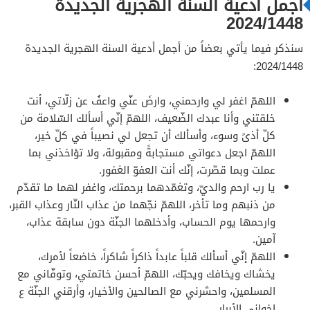
أجمل أدعية السنة الهجرية الجديدة
2024/1448
سنذكر فيما يأتي بعضاً من أجمل أدعية السنة الهجرية الجديدة
2024/1448:
اللهمّ اغفر لي وارحمني، وارضَ عنّي واعفُ عن زلّاتي، أنت
خلقتني وأنا عبدك الضّعيف، اللهمّ إنّي أسألك السّلامة من
كلّ أذىً وسوء، وأسألك أن تجعل لي نصيباً في كلّ خير،
اللهمّ اجعل دعواتي مستجابةً ومقبولة، ولا تؤاخذني بما
عملت وبما قصّرت، إنّك أنت العفوّ الغفور.
يا رب ارحم والديّ، وتغمّدهما برحمتك، واغفر لهما ما تقدّم
من ذنبهم وما تأخر، اللهمّ نجّهما من عذاب النّار وعذاب القبر،
وارحمها يوم الحساب، وأدخلهما الجنّة دون سابقة عذاب،
آمين.
اللهمّ إنّي أسألك قلباً عابداً ذاكراً شاكراً، خاضعاً لأمرك،
يخشاك ويخافك ويحبّك، اللهمّ أحسن خاتمتي، وتوفّاني مع
المسلمين، واحشرني مع الصالحين والأخيار، وأرقني الجنّة ع
إخواني الأبرار.