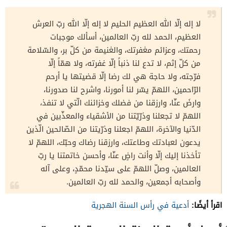
لا إله إلّا الله العظيم الحليم لا إله إلّا الله ربّ العرش
العظيم، الحمد لله ربّ العالمين، أسألك موجبات
رحمتك، وعزائم مغفرتك، والغنيمة من كلّ بر، والسّلامة
من كلّ إثم، لا تدع لنا ذنباً إلّا غفرته، ولا همّاً إلّا
فرّجته، ولا حاجة هي لك رضا إلّا قضيتها يا أرحم
الرّاحمين، اللهمّ يسّر لنا أمورنا، واشرح لنا صدورنا،
وارضَ عنّا، وارزقنا من فضلك وخزائنك الّتي لا تنفذ،
اللهمّ لا تجعلنا وذرّيّتنا من الأشقياء والمعذّبين في
الدّنيا والآخرة، اللهمّ اجعلنا وذرّيتنا من الصّالحين الّذين
يدعون لعبادتك وطاعتك، وارزقنا رضاك وحبّك، اللهمّ لا
تأخذنا إليك إلّا وأنت راضٍ عنّا، وأحسن خاتمتنا يا ربّ
العالمين، وصلّ اللهمّ على سيّدنا محمّدٍ، وعلى آله
وأصحابه أجمعين، والحمد لله ربّ العالمين.
اقرأ أيضًا:
أدعية في رأس السنة الهجرية