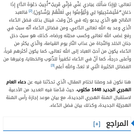
تعالى: {وَإِذَا سَأَلَكَ عِبَادِي عَنِّي فَإِنِّي قَرِيبٌ ۖ أُجِيبُ دَعْوَةَ الدَّاعِ إِذَا
[2]
دَعَانِ ۖ فَلْيَسْتَجِيبُوا لِي وَلْيُؤْمِنُوا بِي لَعَلَّهُمْ يَرْشُدُونَ}.
فالعبد
الصّالح هو الّذي يدعو ربّه في كلّ وقت، فينال بذلك فضل الدّعاء
الّذي وعد به الله تعالى الدّاعي، ومن فضائل الدّعاء أنّه سببٌ في
رفع غضب الله تعالى وكسب محبّته ورضاه، كذلك هو سببٌ دخل
جنان الخلد والنّجاة من عذاب النّار يوم القيامة، والّذي يكثر من
الدّعاء يكون من أحبّ العباد إلى الله تعالى، كما يكون أكثرهم قرباً،
وأعلى درجةً، كما أنّ في الدّعاء تكفيراً للذّنوب والخطايا، وغيرها من
[3]
الفضائل الكثيرة الّتي لا تعدّ، والله أعلم.
دعاء العام
هنا نكون قد وصلنا لختام المقال، الّذي تحدّثنا فيه عن
الهجري الجديد 1448 مكتوب
، حيث قدّمنا فيه العديد من الأدعية
لاستقبال السّنة الهجري الجديدة، مع بيان موعد إجازة رأس السّنة
الهجريّة الجديدة، وكذلك بيان فضل الدّعاء.
المراجع