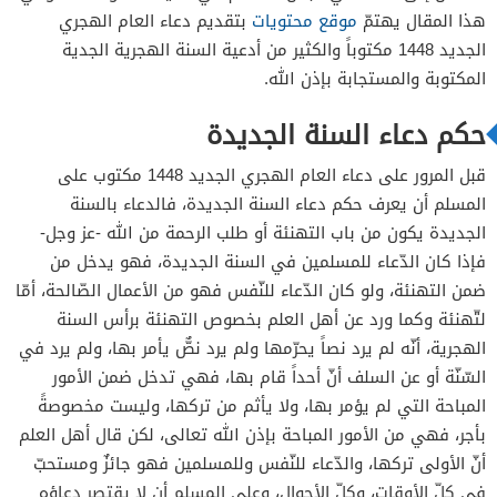
هذا المقال يهتمّ
موقع محتويات
بتقديم دعاء العام الهجري
الجديد 1448 مكتوباً والكثير من أدعية السنة الهجرية الجدية
المكتوبة والمستجابة بإذن الله.
حكم دعاء السنة الجديدة
قبل المرور على دعاء العام الهجري الجديد 1448 مكتوب على
المسلم أن يعرف حكم دعاء السنة الجديدة، فالدعاء بالسنة
الجديدة يكون من باب التهنئة أو طلب الرحمة من الله -عز وجل-
فإذا كان الدّعاء للمسلمين في السنة الجديدة، فهو يدخل من
ضمن التهنئة، ولو كان الدّعاء للنّفس فهو من الأعمال الصّالحة، أمّا
لتّهنئة وكما ورد عن أهل العلم بخصوص التهنئة برأس السنة
الهجرية، أنّه لم يرد نصاً يحرّمها ولم يرد نصٌّ يأمر بها، ولم يرد في
السّنّة أو عن السلف أنّ أحداً قام بها، فهي تدخل ضمن الأمور
المباحة التي لم يؤمر بها، ولا يأثم من تركها، وليست مخصوصةً
بأجر، فهي من الأمور المباحة بإذن الله تعالى، لكن قال أهل العلم
أنّ الأولى تركها، والدّعاء للنّفس وللمسلمين فهو جائزٌ ومستحبّ
في كلّ الأوقات، وكلّ الأحوال، وعلى المسلم أن لا يقتصر دعاؤه