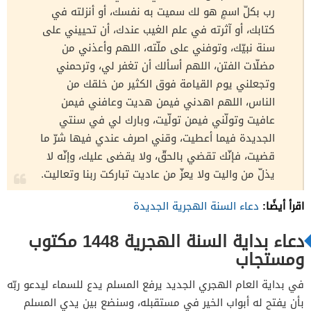
رب بكلّ اسمٍ هو لك سميت به نفسك، أو أنزلته في
كتابك، أو آثرته في علم الغيب عندك، أن تحييني على
سنة نبيّك، وتوفني على ملّته، اللهم وأعذني من
مضلّات الفتن، اللهم أسألك أن تغفر لي، وترحمني
وتجعلني يوم القيامة فوق الكثير من خلقك من
الناس، اللهم اهدني فيمن هديت وعافني فيمن
عافيت وتولّني فيمن تولّيت، وبارك لي في سنتي
الجديدة فيما أعطيت، وقني اصرف عندي فيها شرّ ما
قضيت، فإنّك تقضي بالحقّ، ولا يقضى عليك، وإنّه لا
يذلّ من واليت ولا يعزّ من عاديت تباركت ربنا وتعاليت.
اقرأ أيضًا:
دعاء السنة الهجرية الجديدة
دعاء بداية السنة الهجرية 1448 مكتوب
ومستجاب
في بداية العام الهجري الجديد يرفع المسلم يدع للسماء ليدعو ربّه
بأن يفتح له أبواب الخير في مستقبله، وسنضع بين يدي المسلم