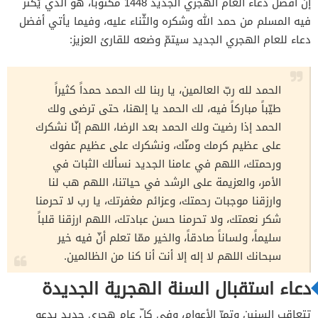
إنّ أفضل دعاء العام الهجري الجديد 1448 مكتوباً، هو الذي يُكثر
فيه المسلم من حمد الله وشكره والثّناء عليه، وفيما يأتي أفضل
دعاء للعام الهجري الجديد سيتمّ وضعه للقارئ العزيز:
الحمد لله ربّ العالمين، يا ربنا لك الحمد حمداً كثيراً
طيّباً مباركاً فيه، لك الحمد يا إلهنا، حتى ترضى ولك
الحمد إذا رضيت ولك الحمد بعد الرضا، اللهم إنّا نشكرك
على عظيم كرمك ومنّك، ونشكرك على عظيم عفوك
ورحمتك، اللهم في عامنا الجديد نسألك الثبات في
الأمر، والعزيمة على الرشد في حياتنا، اللهم هب لنا
وارزقنا موجبات رحمتك، وعزائم مغفرتك، يا رب لا تحرمنا
شكر نعمتك، ولا تحرمنا حسن عبادتك، اللهم ارزقنا قلباً
سليماً، ولساناً صادقاً، والخير ممّا تعلم أنّ فيه خير
سبحانك اللهم لا إله إلا أنت أنا كنا من الظالمين.
دعاء استقبال السنة الهجرية الجديدة
تتعاقب السنين وتمرّ الأعوام، وفي كلّ عامٍ هجري جديد يدعو