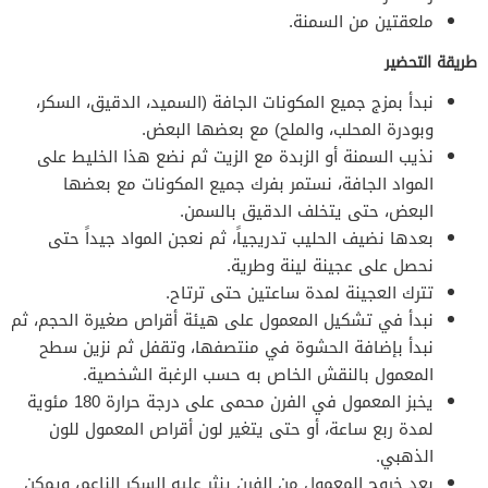
ملعقتين من السمنة.
طريقة التحضير
نبدأ بمزج جميع المكونات الجافة (السميد، الدقيق، السكر،
وبودرة المحلب، والملح) مع بعضها البعض.
نذيب السمنة أو الزبدة مع الزيت ثم نضع هذا الخليط على
المواد الجافة، نستمر بفرك جميع المكونات مع بعضها
البعض، حتى يتخلف الدقيق بالسمن.
بعدها نضيف الحليب تدريجياً، ثم نعجن المواد جيداً حتى
نحصل على عجينة لينة وطرية.
تترك العجينة لمدة ساعتين حتى ترتاح.
نبدأ في تشكيل المعمول على هيئة أقراص صغيرة الحجم، ثم
نبدأ بإضافة الحشوة في منتصفها، وتقفل ثم نزين سطح
المعمول بالنقش الخاص به حسب الرغبة الشخصية.
يخبز المعمول في الفرن محمى على درجة حرارة 180 مئوية
لمدة ربع ساعة، أو حتى يتغير لون أقراص المعمول للون
الذهبي.
بعد خروج المعمول من الفرن ينثر عليه السكر الناعم، ويمكن