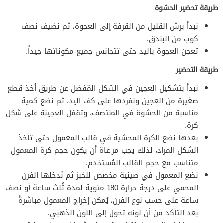
طريقة تحضير الحشوة
نبدأ برش القليل من القرفة إلى العجوة، ثم نضيف نصف
كوب من البندق.
تعجن العجوة باليد حتى تتجانس جميع مكوناتها جيداً.
طريقة التحضير
نبدأ بتشكيل العجين في الشكل المٌفضل عن طريق أخذ قطع
صغيرة من العجين ونفردها على كف اليد، ثم نضع كمية
مناسبة من الحشوة في المنتصف، وتقفل العجينة على شكل
كرة.
بعدها نضع الكرة المحشية في قالب المعمول حتى تأخذ
الشكل المراد، لذلك يجب مراعاة أن يكون حجم كرة المعمول
متناسب مع حجم القالب المُستخدم.
نضع المعمول في صينية مخصص للخبز ثم نُدخلها الفرن
المحمي على درجة حرارة 180 مئوية لمدة ثُلث ساعة أو نصف
ساعة على حسب نوع الفرن، يٌمكن إخراج المعمول مباشرةً
بعد التأكد من أن لونه تحول إلى اللون الذهبي.