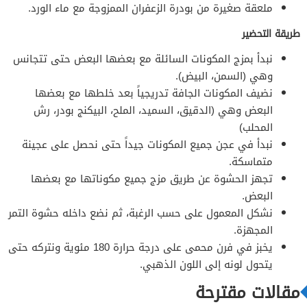
ملعقة صغيرة من بودرة الزعفران الممزوجة مع ماء الورد.
طريقة التحضير
نبدأ بمزج المكونات السائلة مع بعضها البعض حتى تتجانس
وهي (السمن، البيض).
نضيف المكونات الجافة تدريجياً بعد خلطها مع بعضها
البعض وهي (الدقيق، السميد، الملح، البيكنج بودر، رش
المحلب)
نبدأ في عجن جميع المكونات جيداً حتى نحصل على عجينة
متماسكة.
تجهز الحشوة عن طريق مزج جميع مكوناتها مع بعضها
البعض.
نشكل المعمول على حسب الرغبة، ثم نضع داخله حشوة التمر
المجهزة.
يخبز في فرن محمى على درجة حرارة 180 مئوية ونتركه حتى
يتحول لونه إلى اللون الذهبي.
مقالات مقترحة