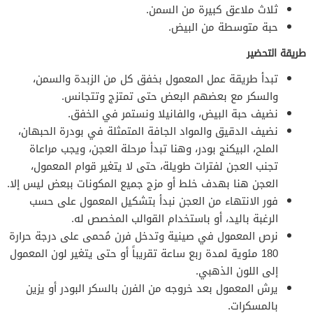
ثلاث ملاعق كبيرة من السمن.
حبة متوسطة من البيض.
طريقة التحضير
تبدأ طريقة عمل المعمول بخفق كل من الزبدة والسمن،
والسكر مع بعضهم البعض حتى تمتزج وتتجانس.
نضيف حبة البيض، والفانيلا ونستمر في الخفق.
نضيف الدقيق والمواد الجافة المتمثلة في بودرة الحبهان،
الملح، البيكنج بودر، وهنا تبدأ مرحلة العجن، ويجب مراعاة
تجنب العجن لفترات طويلة، حتى لا يتغير قوام المعمول،
العجن هنا بهدف خلط أو مزج جميع المكونات ببعض ليس إلا.
فور الانتهاء من العجن نبدأ بتشكيل المعمول على حسب
الرغبة باليد، أو باستخدام القوالب المخصص له.
نرص المعمول في صينية وتدخل فرن مُحمى على درجة حرارة
180 مئوية لمدة ربع ساعة تقريباً أو حتى يتغير لون المعمول
إلى اللون الذهبي.
يرش المعمول بعد خروجه من الفرن بالسكر البودر أو يزين
بالمسكرات.