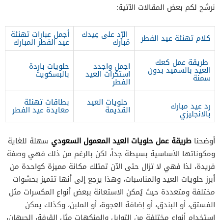
نرشح لكم بعض المقالات الآتية:
الرّد على عِيدك
أجمل عبارات تهنئة
كلام تهنئة عيد الفطر
مُبارك
عيد الفطر المبارك
طريقة عمل كعك
اجمل واجدد
حلويات باردة
العيد بالسميد بدون
استكرات العيد
بالبسكويت
سمنة
الفطر
حلويات العيد
بطاقات تهنئة
رد عيد مبارك
القديمة
معايدة عيد الفطر
بالانجليزي
طريقة عمل حلويات العيد المعمول السعودي
أوضحنا
سهلة للغاية
ومكوناتها الأساسية بسيطة جداً، لكن بالرغم من ذلك فهي وصفة
فريدة، لذا فهي لا تزال حتى الآن تمتلك مكانة مميزة كواحدة من
أبرز حلويات العيد والمناسبات، وهذا يرجع إلى أنها تتميز بحشوات
مختلفة ومتعددة حيث يُمكن الاستعانة ببعض أنواع المكسرات مثل
الفستق، أو البندق، أو إضافة العجوة، أو الملبن، وكذلك يمكن
استخدام أنواع مختلفة من التوابل والمنكهات مثل القرفة، الحبهان،