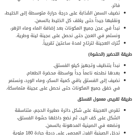
فاتر.
نضيف السمن المُذابة على درجة حرارة متوسطة إلى الخليط،
ونقلبها جيداً حتى يغلف كل الخليط بالسمن.
نبدأ في عجن جميع المكونات بعد إضافة الماء وماء الزهر،
ونستمر في العجن حتى نحصل على عجينة لينة وطرية.
تُترك العجينة لترتاح لمدة ساعتين تقريباً.
طريقة التحضير (الحشوة)
نبدأ بتنظيف وتجهيز كيلو الفستق.
بعدها نطحنه ناعماً جداً بواسطة محضرة الطعام.
نضيف إلى الفستق باقي كمية السكر، وماء الورد، ونستمر
في خفق جميع المكونات حتى نحصل على عجينة متماسكة.
طريقة تقريص معمول الفستق
تقرص العجينة على شكل دائرة صغيرة الحجم، متناسقة
الشكل على كف اليد، ثم نضع داخلها حشوة الفستق،
ونضعه في الصينية المدهونة بالسمن.
ندخل الصينية الفرن المحمي على درجة حرارة 180 مئوية