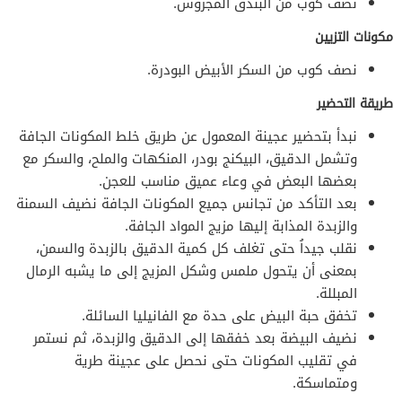
نصف كوب من البندق المجروش.
مكونات التزيين
نصف كوب من السكر الأبيض البودرة.
طريقة التحضير
نبدأ بتحضير عجينة المعمول عن طريق خلط المكونات الجافة
وتشمل الدقيق، البيكنج بودر، المنكهات والملح، والسكر مع
بعضها البعض في وعاء عميق مناسب للعجن.
بعد التأكد من تجانس جميع المكونات الجافة نضيف السمنة
والزبدة المذابة إليها مزيج المواد الجافة.
نقلب جيداُ حتى تغلف كل كمية الدقيق بالزبدة والسمن،
بمعنى أن يتحول ملمس وشكل المزيج إلى ما يشبه الرمال
المبللة.
تخفق حبة البيض على حدة مع الفانيليا السائلة.
نضيف البيضة بعد خفقها إلى الدقيق والزبدة، ثم نستمر
في تقليب المكونات حتى نحصل على عجينة طرية
ومتماسكة.