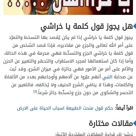
هل يجوز قول كلمة يا خراشي
يجوز قول كلمة يا خراشي إذا لم يكن يُقصد بها التسخط والتمرّد
على أمر الله تعالى والجزع من مقاديره، فإذا قصد الشخص من
قول كلمة يا خراشي الجزع والتسخّط فهي محرمة في هذه الحالة،
وأما إذا كان استعمالها لمجرد الاستغراب والتحسّر والتعبير عن الحزن
والألم على أمر من الأمور فهي جائزة في ميزان الشرع، وقد ثبت
عن صحابة
النبي
أنهم عبّروا عن آلامهم وأوجاعهم بعدد من الألفاظ
والكلمات، وهذا لا ينافي الشرع الحنيف ولا يُخالفه، فالتعبير عن
[3]
التحسر والشكوى من دون جزع وتسخّط جائز شرعاً.
اقرأ أيضاً:
حكم قول منحت الطبيعة اسباب الحياة على الارض
مقالات مختارة
نرشح لك قراءة المقالات المقترحة الآتية: