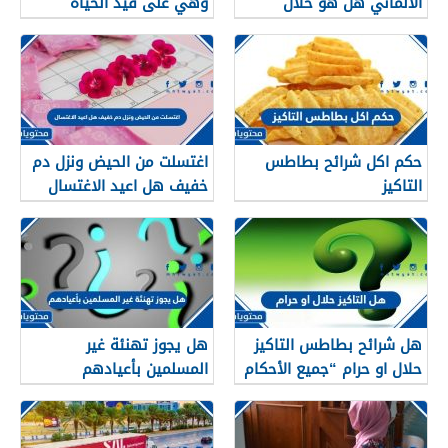
الالماني هل هو حلال
وهي على قيد الحياة
حكم اكل شرائح بطاطس
اغتسلت من الحيض ونزل دم
التاكيز
خفيف هل اعيد الاغتسال
هل شرائح بطاطس التاكيز
هل يجوز تهنئة غير
حلال او حرام “جميع الأحكام
المسلمين بأعيادهم
الشرعية”