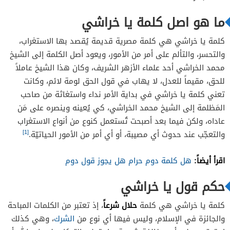
ما هو اصل كلمة يا خراشي
كلمة يا خراشي هي كلمة مصرية قديمة يُقصد بها الاستغراب،
والتحسر، والتألم على أمر من الأمور، ويعود أصل الكلمة إلى الشيخ
محمد الخراشي أحد علماء الأزهر الشريف، وكان هذا الشيخ عاملاً
للحق، مقيماً للعدل، لا يهاب في قول الحق لومة لائم، وكانت
تعني كلمة يا خراشي في بداية الأمر نداء واستغاثة من صاحب
المَظلمة إلى الشيخ محمد الخراشي، كي يُعينه وينصره على مَن
عاداه، ولكن فيما بعد أصبحت تُستعمل كنوع من أنواع الاستغراب
[1]
والتعجّب عند حدوث أي مصيبة، أو أي أمر من الأمور الحياتيّة.
اقرأ أيضاً:
هل كلمة دوم حرام هل يجوز قول دوم
حكم قول يا خراشي
حلال شرعاً
كلمة يا خراشي هي كلمة
، إذ تعتبر من الكلمات المباحة
والجائزة في الإسلام، وليس فيها أي نوع من
الشرك
، وهي كذلك