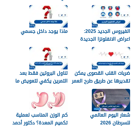
الفيروس الجديد 2025:
ماذا يوجد داخل جسمي
اعراض الانفلونزا الجديدة
وطرق العلاج
ضربات القلب القصوى يمكن
تناول البروتين فقط بعد
تقديرها عن طريق طرح العمر
التمرين يكفي لتعويض ما
من 220
فقده الجسم خلال النشاط
البدني
شعار اليوم العالمي
كم الوزن المناسب لعملية
للسرطان 2026
تكميم المعدة؟ دكتور أحمد
المصري استشاري جراحات