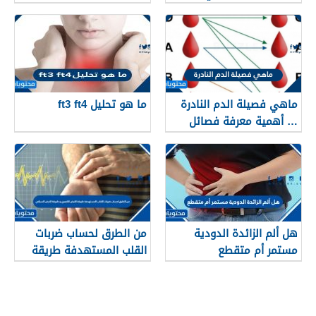
السكري؟
والوقاية من حدوثه
ماهي فصيلة الدم النادرة
ما هو تحليل ft3 ft4
… أهمية معرفة فصائل
الدم
هل ألم الزائدة الدودية
من الطرق لحساب ضربات
مستمر أم متقطع
القلب المستهدفة طريقة
النبض الكعبري و طريقة
النبض السباتي