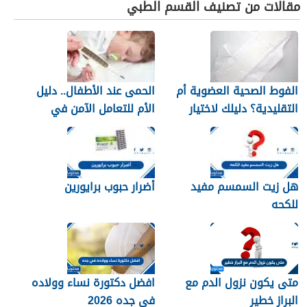
مقالات من تصنيف القسم الطبي
الفوط الصحية العضوية أم
الحمى عند الأطفال.. دليل
التقليدية؟ دليلك لاختيار
الأم للتعامل الآمن في
النوع الأنسب لبشرتك
المنزل
هل زيت السمسم مفيد
أضرار حبوب برايورين
للكحه
متى يكون نزول الدم مع
افضل دكتورة نساء وولاده
البراز خطير
في جده 2026