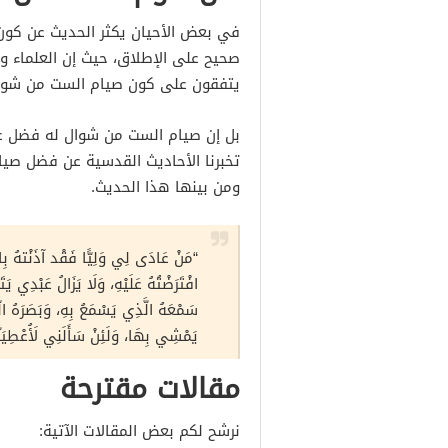
في بعض الأحيان يكثر الحديث عن كون
صحيح على الإطلاق، حيث إن العلماء و
يتفقون على كون صيام الست من شوا
بل إن صيام الست من شوال له فضل عظ
تخبرنا الأحاديث القدسية عن فضل صيا
ومن بينها هذا الحديث.
“مَنْ عَادَى لِي وَلِيًّا فَقْد آذَنْتهُ بِالْ
افْتَرَضْتُهُ عَلَيْهِ، وَلَا يَزَالُ عَبْدِي يَتَق
سَمْعَهُ الَّذِي يَسْمَعُ بِهِ، وَبَصَرَهُ الّ
يَمْشِي بِهَا، وَلَئِنْ سَأَلَنِي لَأُعْطِيَنَّ
مقالات مقترحة
نرشح لكم بعض المقالات الآتية: