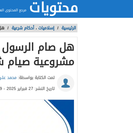
مرجع المحتوى الع
الرئيسية
/
إسلاميات
،
أحكام شرعية
/
هل 
هل صام الرسول ا
مشروعية صيام ش
تمت الكتابة بواسطة:
محمد علي
تاريخ النشر:
27 فبراير 2025 - 11:59ص