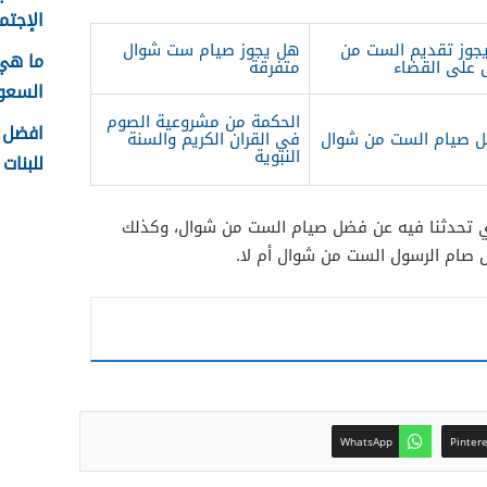
الإجتما
جوز تقديم الست من
هل يجوز صيام ست شوال
ما هي
 على القضاء
متفرقة
السعودية
الحكمة من مشروعية الصوم
افضل ا
ل صيام الست من شوال
في القران الكريم والسنة
النبوية
للبنات 1448
ي تحدثنا فيه عن فضل صيام الست من شوال، وكذلك
ل صام الرسول الست من شوال أم لا.
WhatsApp
Pinter