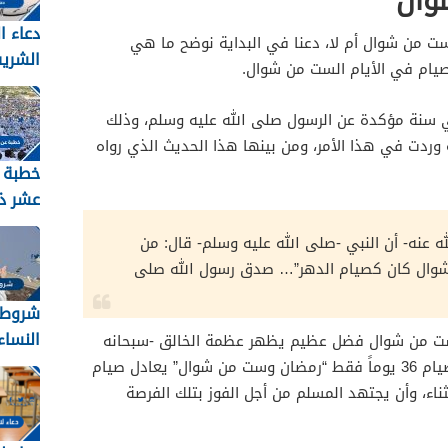
وال
دعاء ا
ت من شوال أم لا، دعنا في البداية نوضح ما هي
الشري
ام في الأيام الست من شوال.
2026 مكتوب
 سنة مؤكدة عن الرسول صلى الله عليه وسلم، وذلك
وردت في هذا الأمر، ومن بينها هذا الحديث الذي رواه
خطبة 
عشر ذ
ه عنه- أن النبي -صلى الله عليه وسلم- قال: من
2026
 شوال كان كصيام الدهر”… صدق رسول الله صلى
شروط 
النساء ل
ست من شوال فضل عظيم يظهر عظمة الخالق -سبحانه
وتعالى- والذي مني عليها بأن جعل صيام 36 يوماً فقط “رمضان وست من شوال” يعادل صيام
ناء، وأن يجتهد المسلم من أجل الفوز بتلك الفرصة