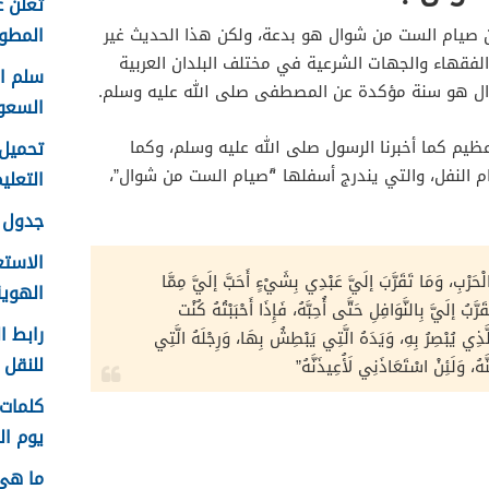
تعلن ع
المطور 
 صيام الست من شوال هو بدعة، ولكن هذا الحديث غير
الفقهاء والجهات الشرعية في مختلف البلدان العربية
ل هو سنة مؤكدة عن المصطفى صلى الله عليه وسلم.
السعو
يم كما أخبرنا الرسول صلى الله عليه وسلم، وكما
م النفل، والتي يندرج أسفلها “ًصيام الست من شوال”،
التعليم f
جدول ع
الاستع
حَرْبِ، وَمَا تَقَرَّبَ إلَيَّ عَبْدِي بِشَيْءٍ أَحَبَّ إلَيَّ مِمَّا
الهوية 48
َرَّبُ إلَيَّ بِالنَّوَافِلِ حَتَّى أُحِبَّهُ، فَإِذَا أَحْبَبْتُهُ كُنْت
رابط ا
َذِي يُبْصِرُ بِهِ، وَيَدَهُ الَّتِي يَبْطِشُ بِهَا، وَرِجْلَهُ الَّتِي
للنقل 1448 في الرياض
هُ، وَلَئِنْ اسْتَعَاذَنِي لَأُعِيذَنَّهُ”
يوم الم
ما هي