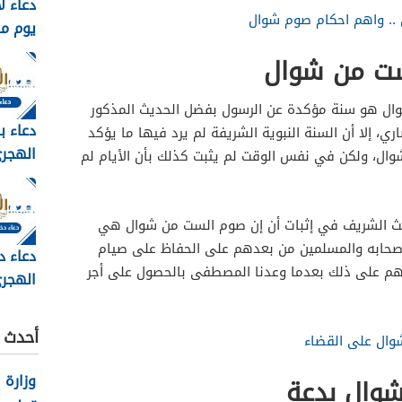
دعاء ل
.. واهم احكام صوم شوال
يوم م
وبالصور 6
ست من شوال
ال هو سنة مؤكدة عن الرسول بفضل الحديث المذكور
دعاء ب
ري، إلا أن السنة النبوية الشريفة لم يرد فيها ما يؤكد
وال، ولكن في نفس الوقت لم يثبت كذلك بأن الأيام لم
مكتوب 
2026
ديث الشريف في إثبات أن إن صوم الست من شوال هي
صحابه والمسلمين من بعدهم على الحفاظ على صيام
دعاء د
م على ذلك بعدما وعدنا المصطفى بالحصول على أجر
الهجري
1448
أحدث ا
وال على القضاء
وزارة 
وال بدعة