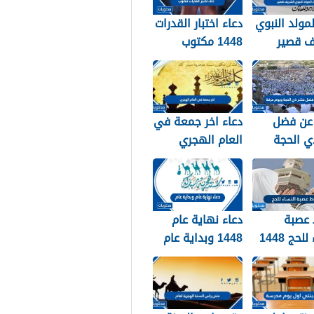
لمولد النبوي
دعاء اختبار القدرات
ف قصير
1448 مكتوب
عن فضل
دعاء اخر جمعة في
ي الحجة
العام الهجري
ويوم عرفة 1448 /
1447 ودخول العام
الجديد 1448
عصبة
دعاء نهاية عام
لحج 1448
1448 وبداية عام
1449