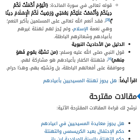
قوله تعالى في سورة المائدة:
{الْيَوْمَ أَكْمَلْتُ لَكُمْ
دِينَكُمْ وَأَتْمَمْتُ عَلَيْكُمْ نِعْمَتِي وَرَضِيتُ لَكُمُ الْإِسْلَامَ دِينًا
[3]
ۚ}
، فقد أنعم الله تعالى على المسلمين بأكبر النعم؛
وهي نعمة
الإسلام
، ولم يُجز لهم تهنئة غيرهم
بأعيادهم وشعائرهم الباطلة.
الدليل من الأحاديث النبوية
قول النبي صلى الله عليه وسلم:
(من تشبَّهَ بقومٍ فَهوَ
[4]
مِنهم)
، فتهنئة الكفار بأعيادهم هو مشاركة لهم،
وموافقة على أفعالهم الباطلة، بل وتشبّه بهم، وهذا حرام.
اقرأ أيضاً
:
هل يجوز تهنئة المسيحيين بأعيادهم
مقالات مقترحة
نرشح لك قراءة المقالات المقترحة الآتية:
هل يجوز معايدة المسيحيين في اعيادهم
حكم الإحتفال بعيد الكريسمس والتهنئة
حكم التهنئة بالسنة الميلادية ابن باز