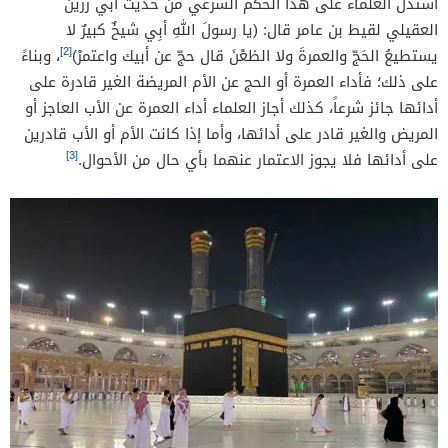
استدل العلماء على هذا الحكم الشرعي من حديث أبي رزين
العقيلي لقيط بن عامر قال: (يا رسولَ اللهِ أبِي شيخٌ كبيرٌ لا
[2]
يستطيعُ الحَجّ والعمرةَ ولا الظعْنَ قال حجّ عن أبيك واعتمرْ)
، وبناءً
على ذلك؛ فأداء العمرة أو الحج عن الأم المريضة الغير قادرة على
أدائها جائز شرعاً، كذلك أجاز العلماء أداء العمرة عن الأب العاجز أو
المريض والغير قادر على أدائها، وأما إذا كانت الأم أو الأب قادرين
[3]
على أدائها فلا يجوز الاعتمار عنهما بأي حال من الأحوال.