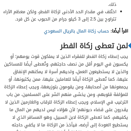
ذلك.
اختُلف في مقدار الحد الأدنى لزكاة الفطر، ولكن معظم الآراء
تتراوح بين 2.5 إلى 3 كيلو جرام من الحبوب عن كل فرد.
اقرأ أيضًا:
حساب زكاة المال بالريال السعودي
لمن تعطى زكاة الفطر
يجب إعطاء زكاة الفطر للفقراء الذين لا يملكون قوت يومهم؛ أو
يكسبون في اليوم أقل من نصف حاجتهم، و
تُعطى أيضًا للمساكين
والذين لا يستطيعون العمل، ولديهم أسرة لا يمكنهم الإنفاق
عليها، كما تُعطى
الزكاة أيضًا للعاملين عليها، ممن يكتبونها، أو
يجمعونها من أصحابها، ومن يقومون بتوزيعها،
و
يجب إعطاء الزكاة
للمؤلفة قلوبهم، ومن يخشى منهم الشر على المسلمين، من باب
الترغيب في الإسلام،
ويجب إعطاء الزكاة للرقاب والغارمين الذين لا
يقدرون على قضاء ديونهم؛ لأن هؤلاء ليس لديهم من المال ما
يكفيهم، كما
تعطى الزكاة لابن السبيل، وهو المسافر الذي لا
يستطيع العودة إلى أرضه، فيأخذ من الزكاة ما لا يكفي حاجته