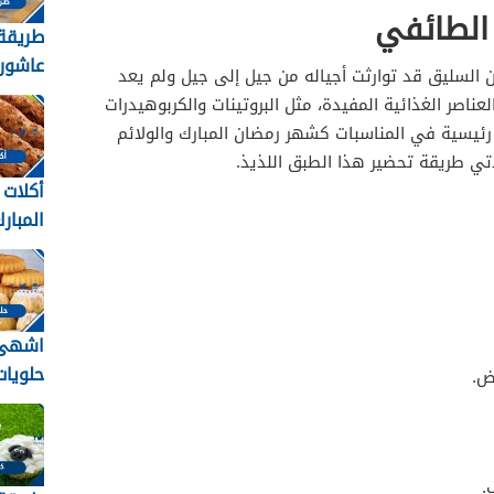
الطائفي
طريقة
عاشورا
السليق قد توارثت أجياله من جيل إلى جيل ولم يعد
ومصري
عناصر الغذائية المفيدة، مثل البروتينات والكربوهيدرات
ئيسية في المناسبات كشهر رمضان المبارك والولائم
سيدتي طريقة تحضير هذا الطبق اللذيذ.
أكلات 
المبا
وصفات
2026
اشهى
حلويات
ض.
الأضحى
2026 / 1447
.