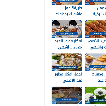
 عمل
طريقة عمل
ء تركية
عاشوراء بخطوات
ة
بسيطة
عيد الأضحى
افكار فطور العيد
رك واشهى
2026 .. أشهى
 العيد
وصفات لفطور عيد
الاضحى المبارك
1447
 وصفات
اجمل افكار فطور
 عيد
عيد الاضحى
 المبارك
المبارك سهلة
ولذيذة 2026