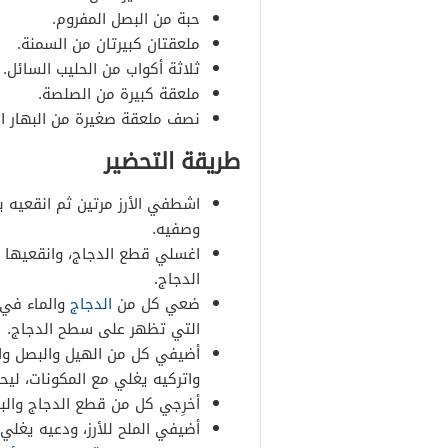
المقادير
حبة من البصل المفروم.
ملعقتان كبيرتان من السمنة.
طريقة التحضير
ثلاثة أكواب من الحليب السائل.
ملعقة كبيرة من الصلصة.
نصف ملعقة صغيرة من البهار ا
المقادير
طريقة التحضير
طريقة التحضير
اشطفي الأرز مرتين ثم انقعيه ب
المقادير
وصفيه.
اغسلي قطع الدجاج، وانقعيها با
طريقة التحضير
الدجاج.
ضعي كل من
الدجاج
والماء في 
التي تظهر على سطح الدجاج.
أضيفي كل من الهيل والبصل والم
واتركيه يغلي مع المكونات، ليح
أخرِجي كل من قطع الدجاج والبها
أضيفي الملح للأرز، ودعيه يغلي