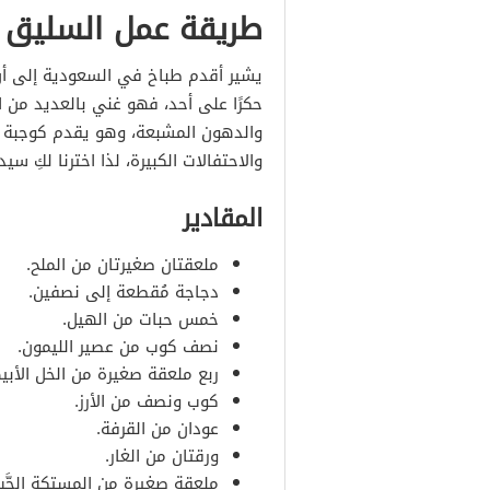
طريقة عمل السليق 
مقادير
يشير أقدم طباخ في السعودية إلى أن 
طريقة التحضير
حكرًا على أحد، فهو غني بالعديد من ال
والدهون المشبعة، وهو يقدم كوجبة ر
والاحتفالات الكبيرة، لذا اخترنا لكِ 
المقادير
المقادير
طريقة التحضير
ملعقتان صغيرتان من الملح.
المقادير
دجاجة مُقطعة إلى نصفين.
خمس حبات من الهيل.
طريقة التحضير
نصف كوب من عصير الليمون.
ربع ملعقة صغيرة من الخل الأبي
المقادير
كوب ونصف من الأرز.
عودان من القرفة.
طريقة التحضير
ورقتان من الغار.
ملعقة صغيرة من المستكة الحَّب