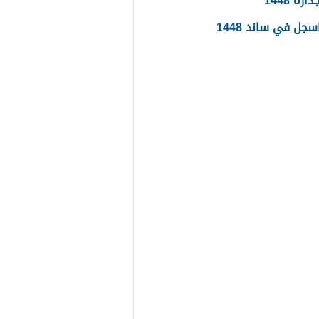
ره 1448
جل في ساند 1448