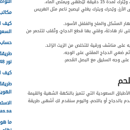
التواصل
 ويُترك لمدة 15 دقيقة ليُطهى ويمتص الماء.
 الأرز، ويُحرك ويترك يغلي ليصبح ناعم مثل الهريس
مكاتب 
كيف ا
هار المشكل والملح والفلفل الأسود.
ى نار هادئة، وقلي بها قطع الدجاج، وتُقلب لتتحمر من
السعودية
حساب ع
ه على مناشف ورقية للتخلص من الزيت الزائد.
ثم ضعي الدجاج المقلي على الوجه.
طريقة
لى وجه السليق مع البصل المُحمر.
نور 1448
كيف اس
لحم
طريقة 
الهوية 48
 الأطباق السعودية التي تتميز بالنكهة الشهية والقيمة
ُقدم بالدجاج أو باللحم، واليوم سنقدم لكِ أشهى طريقة
yas.sa