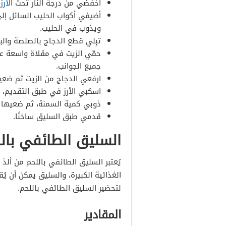
اخفضي من درجة النار تحت
الأرز
،
أضيفي أكواب الحليب السائل إلى
ويذوب في الحليب.
تبِلي قطع الدجاج بالصلصة والب
حمّي الزيت في مقلاة واسعة عل
جميع الجوانب.
ارفعي الدجاج من الزيت ثم ضعي
اسكبي الأرز في طبق التقديم، 
ذوبي كمية السمنة، ثم ضعيها ع
قدمي طبق السليق ساخنًا.
السليق الطائفي بال
يُعتبر السليق الطائفي باللحم من ألذ
الغذائية الكبيرة، والسليق يمكن أن ي
لتحضير السليق الطائفي باللحم.
المقادير