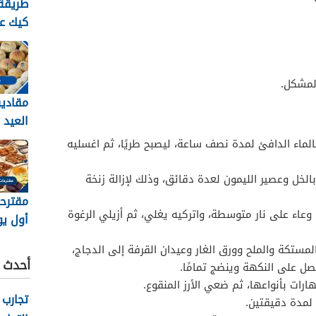
طريقة
كيك ع
واماك
1447
لمشكل.
مقادير
العيد 2026
الماء الدافئ لمدة نصف ساعة، ليصبح طريًا، ثم اغسليه
لخل وعصير الليمون لعدة دقائق، وذلك لإزالة زنخة
مقترح
وعاء على نار متوسطة، واتركيه يغلي، ثم أزيلي الرغوة
أول ي
ستكة والملح وورق الغار وعيدان القرفة إلى الدجاج،
أحدث ا
صل على النكهة وينضج تمامًا.
رمضان
رات بأنواعها، ثم ضعي الأرز المنقوع.
تجارب 
 لمدة دقيقتين.