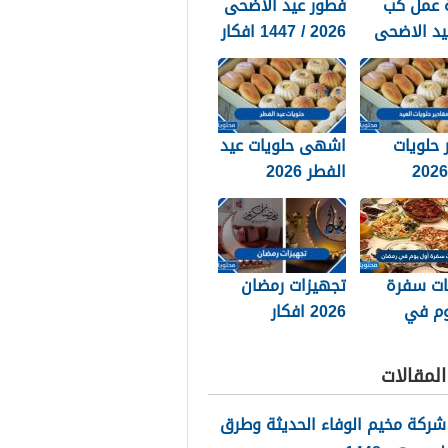
 عمل كب
فطور عيد الاضحى
يد الاضحى
2026 / 1447 افكار
ن بيعها في
مميزة لفطور العيد
السعودية 2026 /
 حلويات
اشهى حلويات عيد
الفطر 2026
ات سفرة
تجهيزات رمضان
وم في
2026 افكار
رمضان 2026 ..
للتجهيز لرمضان
افكار سفرة 1
1447 القائمة
لمقالات
كاملة
شركة مخيم الوفاء الحديثة وطرق