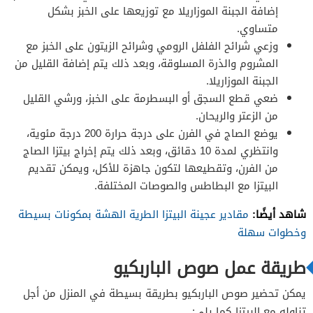
إضافة الجبنة الموزاريلا مع توزيعها على الخبز بشكل
متساوي.
وزعي شرائح الفلفل الرومي وشرائح الزيتون على الخبز مع
المشروم والذرة المسلوقة، وبعد ذلك يتم إضافة القليل من
الجبنة الموزاريلا.
ضعي قطع السجق أو البسطرمة على الخبز، ورشي القليل
من الزعتر والريحان.
يوضع الصاج في الفرن على درجة حرارة 200 درجة مئوية،
وانتظري لمدة 10 دقائق، وبعد ذلك يتم إخراج بيتزا الصاج
من الفرن، وتقطيعها لتكون جاهزة للأكل، ويمكن تقديم
البيتزا مع البطاطس والصوصات المختلفة.
شاهد أيضًا:
مقادير عجينة البيتزا الطرية الهشة بمكونات بسيطة
وخطوات سهلة
طريقة عمل صوص الباربكيو
يمكن تحضير صوص الباربكيو بطريقة بسيطة في المنزل من أجل
تناوله مع البيتزا كما يلي: