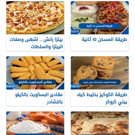
طريقة المسخن ١٥ ثانية
بيتزا رانش .. اشهى وصفات
البيتزا والسلطات
طريقة الكوكيز بخليط كيك
مقادير البسكويت بالكيلو
بيتي كروكر
بالنشادر