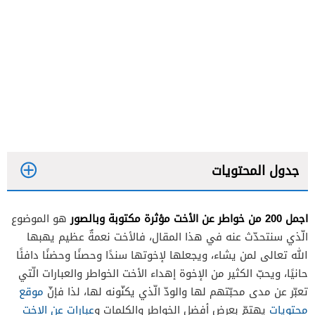
جدول المحتويات
اجمل 200 من خواطر عن الأخت مؤثرة مكتوبة وبالصور
هو الموضوع
الّذي سنتحدّث عنه في هذا المقال، فالأخت نعمةٌ عظيم يهبها
الله تعالى لمن يشاء، ويجعلها لإخوتها سندًا وحصنًا وحضنًا دافئًا
حانيًا، ويحبّ الكثير من الإخوة إهداء الأخت الخواطر والعبارات الّتي
تعبّر عن مدى محبّتهم لها والودّ الّذي يكنّونه لها، لذا فإنّ
موقع
محتويات
يهتمّ بعرض أفضل الخواطر والكلمات و
عبارات عن الاخت