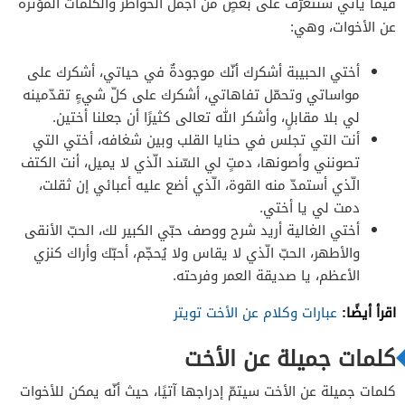
فيما يأتي سنتعرّف على بعضٍ من أجمل الخواطر والكلمات المؤثرة
عن الأخوات، وهي:
أختي الحبيبة أشكرك أنّك موجودةٌ في حياتي، أشكرك على
مواساتي وتحمّل تفاهاتي، أشكرك على كلّ شيءٍ تقدّمينه
لي بلا مقابلٍ، وأشكر الله تعالى كثيرًا أن جعلنا أختين.
أنت التي تجلس في حنايا القلب وبين شغافه، أختي التي
تصونني وأصونها، دمتٍ لي السّند الّذي لا يميل، أنت الكتف
الّذي أستمدّ منه القوة، الّذي أضع عليه أعبائي إن ثقلت،
دمت لي يا أختي.
أختي الغالية أريد شرح ووصف حبّي الكبير لك، الحبّ الأنقى
والأطهر، الحبّ الّذي لا يقاس ولا يُحجّم، أحبّك وأراك كنزي
الأعظم، يا صديقة العمر وفرحته.
اقرأ أيضًا:
عبارات وكلام عن الأخت تويتر
كلمات جميلة عن الأخت
كلمات جميلة عن الأخت سيتمّ إدراجها آتيًا، حيث أنّه يمكن للأخوات