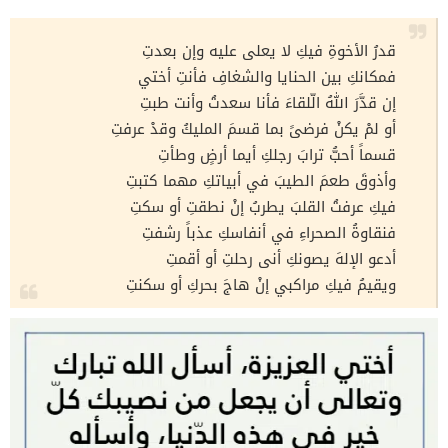
قدرُ الأخوةِ فيكِ لا يعلى عليه وإن بعدتِ
فمكانكِ بين الحنايا والشغافِ فأنتِ أختي
إن قدَّرَ اللهُ الّلقاءَ فأنا سعدتُ وأنت طبتِ
أو لمْ يكنْ فرضىً بما قسمَ المليكُ وقدْ عرفتِ
قسماً أحبُّ ترابَ رجلكِ أيما أرضٍ وطأتِ
وأذوقَ طعمَ الطيبَ في أبياتكِ مهما كتبتِ
فيكِ عرفتُ القلبَ يطربُ إنْ نطقتِ أو سكتِ
فنقاوةُ الصحراءِ في أنفاسكِ عذباً رشفتِ
أدعو الإلهَ يصونكِ أنى رحلتِ أو أقمتِ
ويقيمُ فيكِ مراكبي إنْ هاجَ بحركِ أو سكنتِ