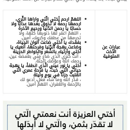
اللهمّ ارحم أختي الّتي واراها الثّرى،
ارحمها رحمةً لا تذوق بعدها عذابًا ولا
حسابًا يا رحمن الدّنيا ورحيم الآخرة
، اللهمّ اغفر لها ذنوبها كلّها، ولا
تحرمها من عطفك وكرمك، آمين.
بفقدك يا أختي ضاعت ألوان الحياة،
عبارات عن
وضاعت بهجة الدّنيا وفرحتها، أنعيك يا
الأخت
أختي وأرثيك بالشّعر والخواطر الحزينة
المتوفية
، أنت كنزي الّذي ضاع منّي بغمضة عين،
رحمك الله وعوّضك الجنّة.
أختي يا نور عيني الّذي انطفأ، يا بهجة
حياتي الّتي خبت، يا فرحة عمري الّتي
انقلبت حزنًا في يومٍ وليلة
، قدّر الله وما شاء فعل، أدعو لك
بالرّحمة والغفران، اللهمّ آمين.