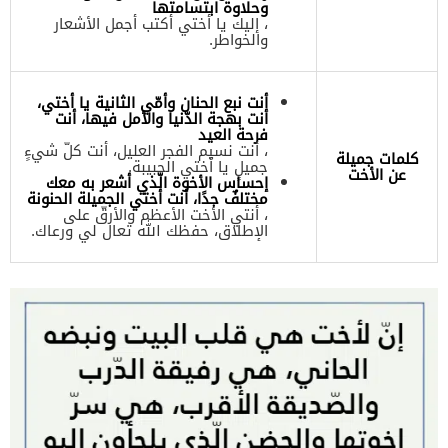
وحلاوة ابتسامتها
، إليك يا أختي أكتب أجمل الأشعار
والخواطر.
أنت نبع الحنان وأمّي الثانية يا أختي،
أنت بهجة الدّنيا والأمل فيها، أنت
فرحة العيد
، أنت نسيم الفجر العليل، أنت كلّ شيءٍ
كلمات جميلة
جميلٍ يا أختي الحبيبة.
عن الأخت
إحساس الأخوة الّذي أشعر به معك
مختلفٌ جدًا، أنت أختي الجميلة الحنونة
، أنتي الأخت الأعظم والأرقّ على
الإطلاق، حفظك الله تعال لي ورعاك.