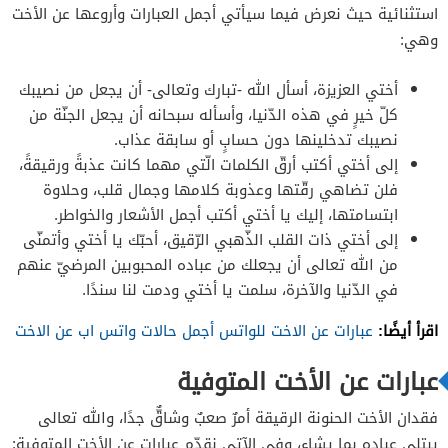
استثنائية حيث نعرض فيما سيأتي أجمل العبارات وأروعها عن الأخت
وهي:
أختي العزيزة، أسأل الله -تبارك وتعالى- أن يجعل من نصيبك
كلّ خيرٍ في هذه الدّنيا، وأسأله سبحانه أن يجعل الجنّة من
نصيبك تدخلينها دون حسابٍ أو سابقة عذاب.
إلى أختي أكتب أرقّ الكلمات الّتي مهما كانت عذبةً ورقيقةً،
فلن تضاهي رقّتها وعذوبة كلامها وجمال قلب، وحلاوة
ابتسامتها، إليك يا أختي أكتب أجمل الأشعار والخواطر.
إلى أختي ذات القلب الذّهبي الرّقيق، أحبّك يا أختي وأتمنّى
من الله تعالى أن يجعلك من عباده المحبوبين المرضيّ عنهم
في الدّنيا والآخرة، سلمت يا أختي ودمت لنا سندًا.
اقرأ أيضًا:
عبارات عن الاخت للواتس أجمل حالات واتس اب عن الاخت
عبارات عن الأخت المتوفية
فقدان الأخت الحنونة الرقيقة أمرٌ صعبٌ وشاقٌّ جدًا، والله تعالى
يبتلي عباده بما يشاء، وفي الآتي نقدّم عبارات عن الأخت المتوفية: