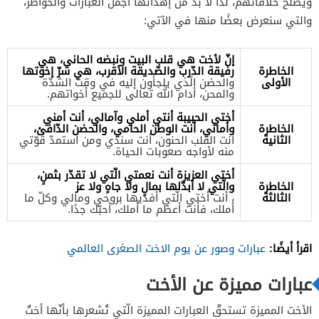
ويصلح خلافاتهم، لذا لا بدّ من إهدائها أجمل العبارات والخواطر،
والتي سنعرض بعضًا منها في الآتي:
إنّ لأخت هي قلب البيت ونبضه الحاني، هي
الخاطرة
رفيقة الدّرب والصّديقة الأقرب، هي سرّ إخوتها
الأولى
والحضن الّذي يلجأون إليه في وقت الشدّة
والمحن، أدام الله تعالى للجميع أخواتهم.
أختي الحبيبة أنتي أملي وآمالي، أنت أمني
الخاطرة
وأماني، أنت الوطن الحامي، والحضن الدّافئ،
الثانية
أنت القلب الحنون، أنت سندي ومن أستمدّ قوّتي
منه لأواجه صعوبات الحياة.
أختي العزيزة أنت نعمتي الّتي لا تقدّر بثمنٍ،
الخاطرة
والّتي لا أبدّلها بمالٍ ولا جاهٍ ولا عز
الثالثة
، أنت أختي الّتي أفديها بروحي ومالي وكلّ ما
أملك، فأنت أعظم ما أملك، أحبّك جدًا.
اقرأ أيضًا:
عبارات وصور عن يوم الاخت الصغرى العالمي
عبارات مميزة عن الأخت
الأخت المميزة تستحقّ العبارات المميزة الّتي تُشعرها بأنّها أختٌ