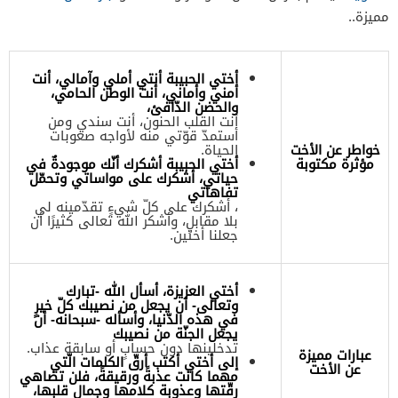
مميزة..
أختي الحبيبة أنتي أملي وآمالي، أنت
أمني وأماني، أنت الوطن الحامي،
والحضن الدّافئ،
أنت القلب الحنون، أنت سندي ومن
أستمدّ قوّتي منه لأواجه صعوبات
خواطر عن الأخت
الحياة.
مؤثرة مكتوبة
أختي الحبيبة أشكرك أنّك موجودةٌ في
حياتي، أشكرك على مواساتي وتحمّل
تفاهاتي
، أشكرك على كلّ شيءٍ تقدّمينه لي
بلا مقابلٍ، وأشكر الله تعالى كثيرًا أن
جعلنا أختين.
أختي العزيزة، أسأل الله -تبارك
وتعالى- أن يجعل من نصيبك كلّ خيرٍ
في هذه الدّنيا، وأسأله -سبحانه- أن
يجعل الجنّة من نصيبك
تدخلينها دون حسابٍ أو سابقة عذاب.
عبارات مميزة
إلى أختي أكتب أرقّ الكلمات الّتي
عن الأخت
مهما كانت عذبةً ورقيقةً، فلن تضاهي
رقّتها وعذوبة كلامها وجمال قلبها،