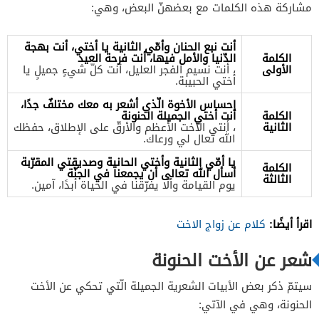
مشاركة هذه الكلمات مع بعضهنّ البعض، وهي:
أنت نبع الحنان وأمّي الثانية يا أختي، أنت بهجة
الكلمة
الدّنيا والأمل فيها، أنت فرحة العيد
الأولى
، أنت نسيم الفجر العليل، أنت كلّ شيءٍ جميلٍ يا
أختي الحبيبة.
إحساس الأخوة الّذي أشعر به معك مختلفٌ جدًا،
الكلمة
أنت أختي الجميلة الحنونة
الثانية
، أنتي الأخت الأعظم والأرقّ على الإطلاق، حفظك
الله تعال لي ورعاك.
يا أمّي الثانية وأختي الحانية وصديقتي المقرّبة
الكلمة
أسأل الله تعالى أن يجمعنا في الجنّة
الثالثة
يوم القيامة وألّا يفرّقنا في الحياة أبدًا، آمين.
اقرأ أيضًا:
كلام عن زواج الاخت
شعر عن الأخت الحنونة
سيتمّ ذكر بعض الأبيات الشعرية الجميلة الّتي تحكي عن الأخت
الحنونة، وهي في الآتي: