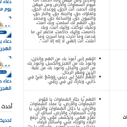
والأرض ومن فيهن ولك الحمد، أنت
دعاء ل
قيوم السماوات والأرض ومن فيهن
يوم م
ولك الحمد، أنت الحق، ووعدك الحق،
ولقاؤك حق، والجنة حق، والنار حق،
وبالصور 6
والنبيون حق، والساعة حق، ومحمد
حق، اللهم لك أسلمت، وبك آمنت،
وعليك توكلت، وإليك أنبت، وبك
خاصمت، وإليك حاكمت، فاغفر لي ما
قدمت وما أخرت، وما أسررت وما
دعاء ب
أعلنت، أنت إلهي لا إله إلا أنت.”.
مكتوب 
اللهم إني أعوذ بك من الهم والحَزن،
2026
وأعوذ بك من العجز والكسل، وأعوذ بك
من الجبن والبخل، وأعوذ بك من غلبة
الدين وقهر الرجال.
اللَّهُمَّ أَصْلِحْ لِي دِينِي، وَوَسِّعْ عَلَيَّ فِي
دعاء د
ذَاتِي، وَبَارِكْ لِي فِي رِزْقِي.
الهجري
1448
اللهم ّيا جبّار السّماوات يا قيّوم
السّماوات والأرض، يا عماد السّماوات
أحدث ا
والأرض، يا ديّان السّماوات والأرض، يا
وارث السماوات والأرض، أسألك أن
ات
تفرّج همّي، وتكشف غمّي، وأن ترفع
تحديث 
البلاء والوباء عنّي، وأسألك قضاء
حاجاتي، وتيسير أموري، وأسألك يا ربّ