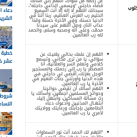
عن رحمة من سواك، اللهم إنّي أسألك
قضاء حاجتي “ويسمي الداعي حاجته”،
كتوب
دعاء ا
سبحانك اللهم لا إله إلا أنت السميع
الحليم رب العرش العظيم، ربنا آتنا في
الشري
الدنيا حسنة، وفي الآخرة حسنة وقنا
عذاب النار، وصلّ اللهم على سيدنا
2026 مكتوب
محمّد، وعلى آله وصحبه وسلم، والحمد
لله رب العالمين.
خطبة 
اللهم إن علمك بحالي يغنيـك عن
سؤالي، يا من ترى مكاني، وتسمع
عشر ذ
كلامي وتعلم السر والعلانية، أنا
المضطر يا رب إلى رحمتك والمستجير
الوجل بعزتك، أقضي لي حاجتي في
2026
هذه الدنيا وأورثني جنات النعيم في
الآخرة يا رب العالمين.
اللهم أسألك أن تقضي حوائجنا
وحوائج المسلمين أجمعين، وأسألك يا
شروط 
ربّ مسألة المساكين، وأبتهل إليك
ابتهـال المذنبين وأدعوك دعاء
النساء ل
الطامعين بإجابتك ورعايتك وولايتك
لأمري يا رب العالمين.
“اللهم لك الحمد أنت نور السماوات