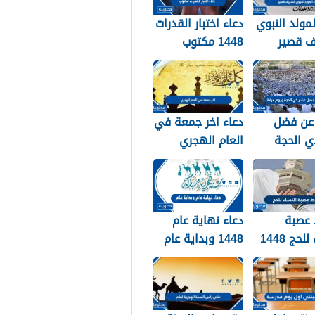
لمولد النبوي
دعاء اختبار القدرات
ف قصير
1448 مكتوب
عن فضل
دعاء اخر جمعة في
ي الحجة
العام الهجري
ويوم عرفة 1448 /
1447 ودخول العام
الجديد 1448
عصبة
دعاء نهاية عام
لحج 1448
1448 وبداية عام
1449