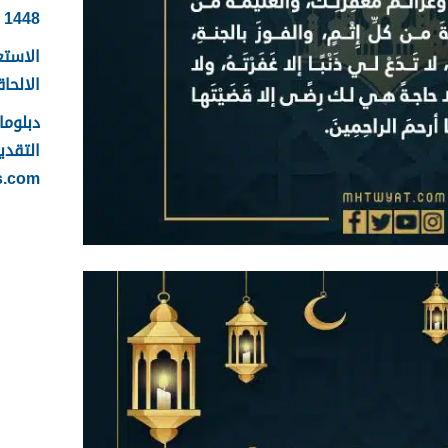
1448
الاستع
الالحاقي 
التقدي
s.com