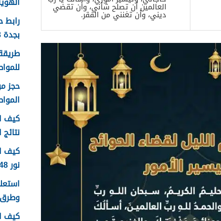
الهوية 1448 الرابط وا
العالمين أن تصلح شأني، وأن تقضي
ديني، وأن تغنني من الفقر.
رابط 
بجدة 1448
طريقة 
للمواطن
الموا
كيف اع
نتائج اخ
كيف ا
نور 1448
وطرق 
كيف ا