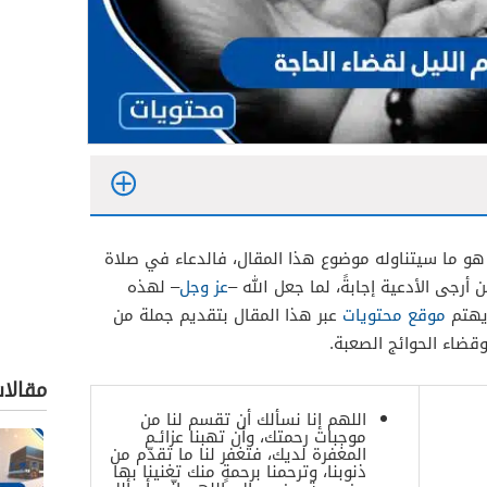
هو ما سيتناوله موضوع هذا المقال، فالدعاء في صلاة
 أرجى الأدعية إجابةً، لما جعل الله –
عز وجل
– لهذه
ويهتم
موقع محتويات
عبر هذا المقال بتقديم جملة من
وقضاء الحوائج الصعبة.
مقالا
اللهم إنا نسألك أن تقسم لنا من
موجبات رحمتك، وأن تهبنا عزائـم
المغفرة لديك، فتغفر لنا ما تقدّم من
ذنوبنا، وترحمنا برحمةٍ منك تغنينا بها