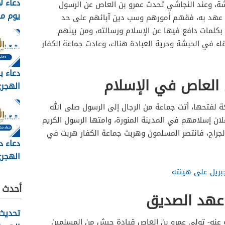
دعاء ل
شة، وعند النجاشي تحدث عمرو بن العاص عن الرسول
يوم م
 عهد به، فقسّم أمورهم وسب دين آبائهم على حد
وبالصور 6
بكلمات دافع فيها عن الإسلام ورسالته، ومن بينهم
اء في الحبشة وحرية العبادة هناك، وعادت جماعة الكفار
دعاء ب
 العاص في الإسلام
مكتوب 
لفتحها، أتت جماعة من الرجال إلى الرسول صلى الله
2026
ان إسلامهم في المدينة المنورة، وامتها الرسول الكريم
الجراح، فانتصر المسلمون وهربت جماعة الكفار هربت في
دعاء د
الهجري
1448
بريل على هيئته
أحدث ا
عهد الصديق
تحديث 
 عنه- تولى عمرو بن العاص قيادة جيش من المسلمين