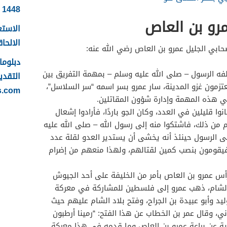
1448
و بن العاص
الاستع
الالحاقي 
ابي الجليل عمرو بن العاص رضي الله عنه:
فه الرسول – صلى الله عليه وسلم – بمهمة التفريق بين
التقدي
تزمون غزو المدينة، سار عمرو بسر اسمه “سر السلاسل”،
s.com
 هذه المهمة وإدارة شؤون المقاتلين.
ا قليلين في العدد، وكان الجو باردًا، فأرادوا إشعال
م من ذلك، فاشتكوا منه إلى رسول الله – صلى الله عليه
ى الرسول حينئذ أنه يخشى أن يستدير العدو لقلة عدد
فيقومون بنصب كمين لقتالهم، ولهذا منعهم من إضرام
رأس عمرو بن العاص بأمر من الخليفة على أحد الجيوش
 الشام، ذهب عمرو إلى فلسطين للمشاركة في معركة
ليد وأبو عبيدة بن الجراح، وفتح بلاد الشام عليهم حيث
ي، وقال عمر بن الخطاب عن هذا الفتح: “رمينا أرطبون
اية عن براعة عمرو بن العاص وما قدمه في هذا معركة