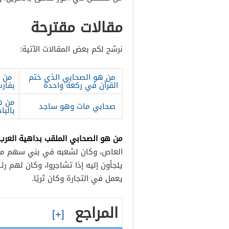
مقالات مقترحة
نرشح لكم بعض المقالات الآتية:
من هو الصحابي الذي ختم
من ه
القرآن في ركعة واحدة
بفار
من ه
صحابي مات وهو ساجد
بالبا
من هو الصحابي الملقب بداهية العرب
العاص، وكان لشعبه في بني سهم مكا
يلجأون إليه إذا تشاجروا، وكان لهم ر
يعمل في التجارة وكان ثريًا.
المراجع