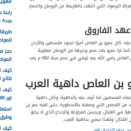
الهوية 1448 الرابط وا
كة اليرموك التي انتهت بالهزيمة من الرومان وانتصار
رابط 
بجدة 1448
عهد الفاروق
طريقة 
للمواطن
ه- كان عمرو بن العاص أميرًا لجنود فلسطين والأردن
ما غزا عمرو بلاد مصر وحررها من الرومان معاوية
الخلافة، ومن الجدير بالذّكر أن عمرو بن العاص رضي الله عنه توفي في مصر سنة 682 م بعد
الموا
كيف اع
نتائج اخ
 بن العاص داهية العرب
كيف ا
نور 1448
ماء المسلمين لما عُرف عنه بالداهية، وكان داهية
عديد من القصص التي وصفته بالأسطورة، حتى لقبه عمر بن
رًا في القتال، ويحسن المراوغة والخداع الذي لا يخلو
وطرق 
ن القتال؛ ولهذا سمي بداهية العرب.
كيف ا
بي بحفر الخندق هو