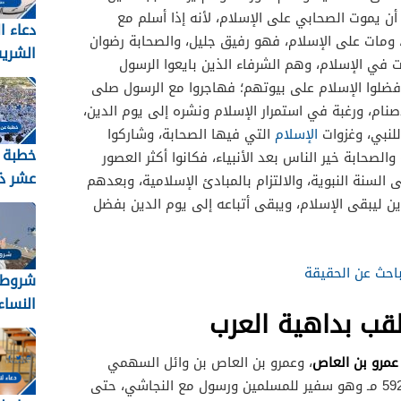
ن يموت الصحابي على الإسلام، لأنه إذا أسلم مع
دعاء ا
ومات على الإسلام، فهو رفيق جليل، والصحابة رضوان
الشري
 في الإسلام، وهم الشرفاء الذين بايعوا الرسول
2026 مكتوب
ضلوا الإسلام على بيوتهم؛ فهاجروا مع الرسول صلى
لأصنام، ورغبة في استمرار الإسلام ونشره إلى يوم الدين،
لنبي، وغزوات
الإسلام
التي فيها الصحابة، وشاركوا
خطبة 
صحابة خير الناس بعد الأنبياء، فكانوا أكثر العصور
عشر ذ
ى السنة النبوية، والالتزام بالمبادئ الإسلامية، وبعدهم
لدين ليبقى الإسلام، ويبقى أتباعه إلى يوم الدين بفضل
2026
احث عن الحقيقة
شروط 
النساء ل
قب بداهية العرب
 عمرو بن العاص
، وعمرو بن العاص بن وائل السهمي
الكناني القرشي من مواليد مكة عام 592 مـ وهو سفير للمسلمين ورسول مع النجاشي، حتى