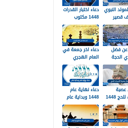
لمولد النبوي
دعاء اختبار القدرات
ف قصير
1448 مكتوب
عن فضل
دعاء اخر جمعة في
ي الحجة
العام الهجري
ويوم عرفة 1448 /
1447 ودخول العام
الجديد 1448
عصبة
دعاء نهاية عام
لحج 1448
1448 وبداية عام
1449