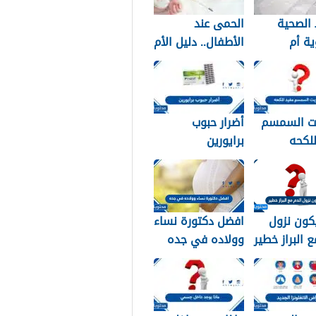
الصحية
الحمى عند
ة أم
الأطفال.. دليل الأم
دية؟ دليلك
للتعامل الآمن في
 النوع
المنزل
ب لبشرتك
ت السمسم
أضرار حبوب
لكحه
برايورين
كون نزول
افضل دكتورة نساء
ع البراز خطير
وولاده في جده
2026