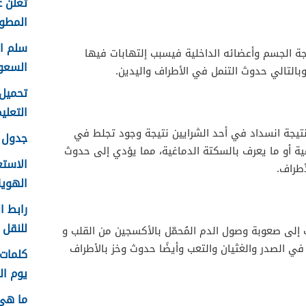
تعلن ع
المطور 
 الجسم وأعضائه الداخلية فيسبب إلتهابات فيها
السعو
بالتالي حدوث التنمل في الأطراف واليدين.
التعليم f
تيجة انسداد في أحد الشرايين نتيجة وجود تجلط في
جدول ع
غية أو ما يعرف بالسكتة الدماغية، مما يؤدي إلى حدوث
الاستع
أطراف.
الهوية 48
رابط ا
للنقل 1448 في الرياض
إلى صعوبة وصول الدم المُحمّل بالأكسجين من القلب و
في الصدر والغثيان والتعب وأيضًا حدوث وخز بالأطراف
يوم الم
ما هي