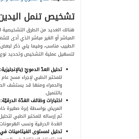
تشخيص تنمل اليدين ا
هنالك العديد من الطرق التشخيصية ا
المباشر أو الغير مباشر الذي أدى للشعو
الطبيب مناسب، وفيما يلي ذكر لبعض 
لتسهيل عملية التشخيص وتحديد نوع ا
تحليل العدّ الدمويّ (بالإنجليزية: Blood count)
للمختبر الطبي لإجراء مسح عام ل
والحمراء ومنها قد يستشف ال
بالتنميل.
اختبارات وظائف الغدّة الدرقيّة:
و
المريض بواسطة إبرة صغيرة خا
ثم إرساله للمختبر الطبي لتحل
الغدة الدرقية ونسب الهرمونات 
تحليل لمستوى الفيتامينات في