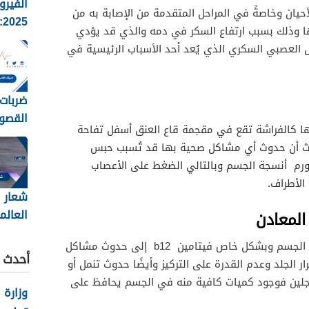
الفيرو
ان وخاصةً في المراحل المتقدمة من الإصابة به من
5
ها وذلك بسبب ارتفاع السكر في دمه والذي قد يؤدي
الانفلو
ال العصبي السكري الذي يُعد أحد الأسباب الرئيسية في
وطرق ا
ضربات 
القصو
ا كالفراشة تقع في مقجمة قاع العنق أسفل تفاحة
تقدير
يث أن حدوث أي مشاكل صحية بها قد تُسبب حبس
طرح الع
ورم أنسجة الجسم وبالتالي الضغط على الأعصاب
الأطراف.
شعار ا
العالم
المعادن
2026
يُؤدي نقص الفيتامينات والمعادن في الجسم وبشكل خاص فيتامين b12 إلى حدوث مشاكل
أحدث ا
ار الجلد وعدم القدرة على التركيز وأيضًا حدوث تنمل أو
لرجلين فوجود كميات كافية منه في الجسم يحافظ على
وزارة 