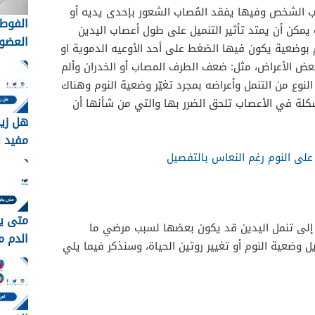
 الشخص وفيها يفقد المُصاب الشعور بإحدى يديه أو
الفوط 
يمكن أن يمتد تأثير التنميل على طول أعصاب اليدين
العضوي
 بوضعية يكون فيها الضغط على أحد الأوعيه الدموية او
التقلي
عض الأعراض، مثل: ضعف الطرف المصاب أو الخدران وألم
لاختيار
النوع من التنمل وأعراضه بمجرد تغيّر وضعية النوم وهناك
الأنس
كلة في الأعصاب تلحق الضرر بها والتي من شأنها أن
هل زي
مفيد ل
على النوم رغم النعاس بالتفصيل
متى ي
 إلى تنمل اليدين قد يكون بعضها لسبب مرضي ما
الدم م
وضعية النوم أو تغيير روتين الحياة، وسنذكر فيما يلي