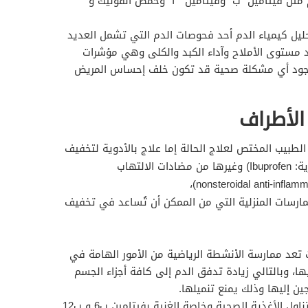
 مثل فيتامين “ب” وفيتامين “أ” وحمض الفوليك و
يل كيمياء الدم أحد فحوصات الدم التي تشمل العديد
 مستوى الأملاح وآداء الكبد والكلى وهي مؤشرات
جود أي مشكلة صحية قد تكون خلف إحساس المريض
الأطراف
الطبيب المختص لعلاج الحالة إما علاج بالأدوية لتخفيف
الإلتهابات مثل الأيبو بروفين (بالإنجليزية: Ibuprofen) وغيرها من مضادات الالتهاب
ممارسات المنزلية التي من الممكن أن تُساعد في تخفيف
تعد ممارسة الأنشطة الرياضية من الأمور الهامة في
، وبالتالي زيادة تدفق الدم إلى كافة أجزاء الجسم
ن إليها وذلك يمنع تنميلها.
يؤدي تناول الأغذية الصحية وخاصة الغنية بفيتامين ب6 و ب12