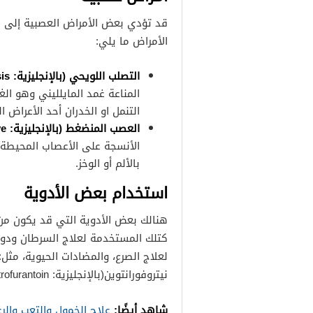
قد تؤدي بعض الأمراض العصبية إلى ال
الأمراض ما يلي:
التصلب اللويحي (بالإنجليزية: Multiple sclerosis):
المناعة غمد المايلليني وهو الغ
التنمل او الخدران أحد الأعراض
العصب المنضغط (بالإنجليزية: Pinched nerve):
الأنسجة على الأعصاب المحيطة 
بالألم أو الوخز.
استخدام بعض الأدوية
هنالك بعض الأدوية التي قد يكون من 
نيتروفورانتوين(بالإنجليزية: Nitrofurantoin) عند أخذها لأشهر عديدة.
شاهد أيضًا:
علاج الخمول والتعب والر