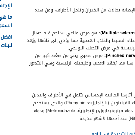
الإجتما
إصابة بحالات من الخدران وتنمل الأطراف، ومن هذه
ما هي
السعودية
هو مرض مناعي يهاجم فيه جهاز
افضل ا
طاء المحيط بالخلايا العصبية مما يؤدي إلى تلفها ويُعد
للبنات 1448
 الرئيسية في مرض التصلب اللويحي.
مرض عصبي ينتج من ضغط كبير من
بها مما يُفقد العصب وظيفيته الرئيسية وهي الشعور
آثارها الجانبية الإحساس بتنمل في الأطراف واليدين
كتلك المستخدمة لعلاج السرطان ودواء الفينيتوين (بالإنجليزية: Phenytoin) والذي يستخدم
لعلاج الصرع، والمضادات الحيوية، مثل: دواء ميترونيدازول(بالإنجليزية: Metronidazole) ودواء
غبة الشديدة في النوم