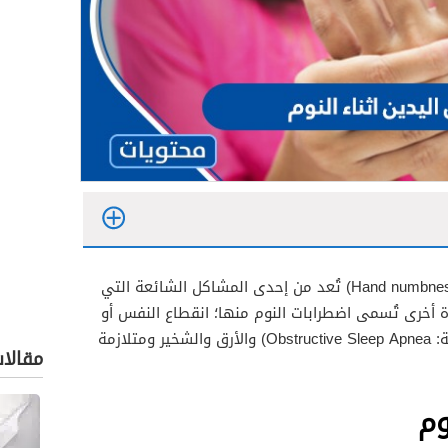
(بالإنجليزية: Hand numbness) تُعد من إحدى المشاكل الشائعة التي
ة أخرى تُسمى اضطرابات النوم منها؛ انقطاع النفس أو
كما يُسمى بالإختناق الليلي(بالإنجليزية: Obstructive Sleep Apnea) والأرق والشخير ومتلازمة
مقالا
لمعادن
وم