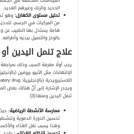
الفيتامنات المختلفة في الجسم
الحديد والزنك وغيرهم العديد.
تحليل مستوى الكهارل:
وهو تحل
من المركبات في الجسم، لتحديد
هامة يستدل بها الطبيب عن و
بالوخز والتنميل بيديه وأطرافه.
علاج تنمل اليدين أو 
يجب أولًا معرفة السبب وذلك بمراجعة 
اللاستيرويدية (بالإنجليزية: nonsteroidal anti-inflammatory drug)،
ويجدر الإشارة إلى أنّ هنالك بعض ال
تنمل اليدين ومنها:
[3]
ممارسة الأنشطة الرياضية:
حيث 
تحسين الدورة الدموية وتنشطيها
وهذا يسبب نقل الغذاء والأكسجي
تحسين النظام الغذائي: