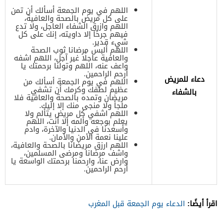
اللهم في يوم الجمعة أسألك أن تمن
على كل مريض بالصحة والعافية،
اللهم وازرق الشفاء العاجل، ولا تدع
فيهم جرحًا إلا داويته، إنك على كل
شيء قدير.
اللهم ألبس مرضانا ثوب الصحة
والعافية عاجلًا غير آجل، اللهم اشفه
واعف عنه، اللهم وتولنا برحمتك يا
أرحم الراحمين.
دعاء للمريض
اللهم في يوم الجمعة أسألك من
عظيم لطفك وكرمك أن تشفي
بالشفاء
مريضان وتمده بالصحة والعافية فلا
ملجأ ولا منجى منك إلا إليك.
اللهم اشفي كل مريض يتألم ولا
يعلم بوجعه وألمه إلا أنت، اللهم
وأسعدنا في الدنيا والآخرة، وادم
علينا نعمة الأمن والأمان.
اللهم ارزق مريضانا بالصحة والعافية،
واشف مرضانا ومرضى المسلمين،
وارض عنا، وارحمنا برحمتك الواسعة يا
أرحم الراحمين.
اقرأ أيضًا:
الدعاء يوم الجمعة قبل المغرب