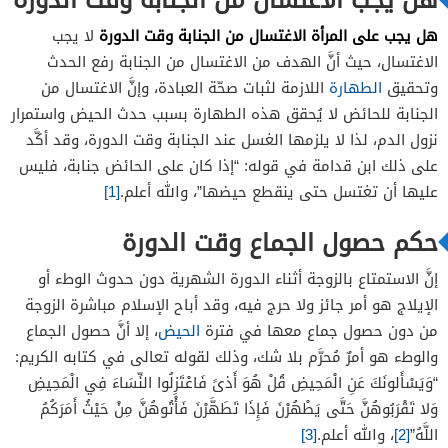
هل يجب على المرأة الاغتسال من الجنابة وقت الدورة
لا يجب
الاغتسال، حيث أنَّ الهدف من الاغتسال من الجنابة رفع الحدث
وتحقيق
الطهارة
اللازمة لثبات صحّة العبادة، وإنَّ الاغتسال من
الجنابة للحائض لا يُحقق هذه الطهارة بسبب حدث الحيض واستمرار
نزول الدم، لذا لا يلزمها الغسل عند الجنابة وقت الدورة، وقد أكَّد
على ذلك ابن قدامة في قوله: “إذا كان على الحائض جنابة، فليس
عليها أن تغتسل حتى ينقطع حيضها”، والله أعلم.
[1]
حكم حصول الجماع وقت الدورة
إنَّ الاستمتاع بالزوجة أثناء الدورة الشهرية دون حدوث الوطء أو
الإيلاج هو أمر جائز ولا حرج فيه، وقد أباح الإسلام مباشرة الزوجة
من دون حصول جماع معها في فترة
الحيض
، إلا أنَّ حصول الجماع
والوطء هو أمرٌ مُحرَّم بلا شك، وذلك لقوله تعالى في كتابه الكريم:
“وَيَسْأَلونَكَ عَنِ الْمَحِيضِ قُلْ هُوَ أَذىً فَاعْتَزِلُوا النِّسَاءَ فِي الْمَحِيضِ
وَلا تَقْرَبُوهُنَّ حَتَّى يَطْهُرْنَ فَإِذَا تَطَهَّرْنَ فَأْتُوهُنَّ مِنْ حَيْثُ أَمَرَكُمُ
اللَّهُ”
[2]
، والله أعلم.
[3]