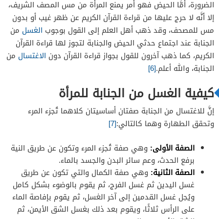
الضرورة، أمَّا الحيض فهو أمر يمنع المرأة من مس المصف الشريف،
إلا أنَّه لا حرج عليها من قراءة القرآن الكريم عن ظهر غيب أو بدون
مس للمصحف، وقد ذهب أهل العلم إلى القول بوجوب
الغسل
من
الجنابة عند اجتماع حدثي الحيض والجنابة لتجوز لها قراءة القرآن
الكريم، كما ذهب آخرون للقول بجواز قراءة القرآن دون
الاغتسال
من
الجنابة، والله أعلم.
[6]
كيفية الغسل من الجنابة للمرأة
إنَّ للاغتسال من الجنابة صفتان أساسيتان كلاهما تُجزء المرء
وتحقق الطهارة وهما كالتالي:
[7]
الصفة الأولى:
وهي صفة تُجزء المرء وتكون عن طريق النية
برفع الحدث، وعم سائر البدن والجسد بالماء.
الصفة الثانية:
وهي صفة الكمال والتي تكون عن طريق
غسل اليدين ثم غسل الفرج، ثم يقوم بالوضوء بشكل كامل
ويُجل غسل القدمين إلى آخر الغسل، ثم يقوم بإفاصة الماء
على الرأس ثلاثًا، ويقوم بعد ذلك بغسل الشق الأيمن، ثم