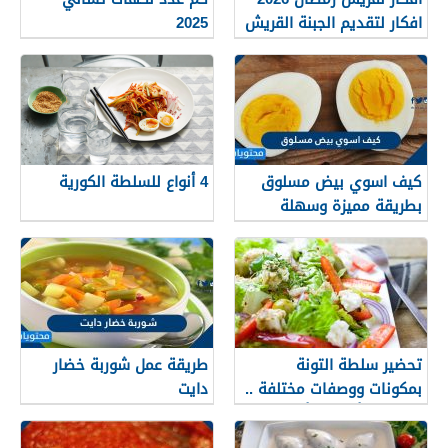
افكار لتقديم الجبنة القريش
2025
للسحور
كيف اسوي بيض مسلوق
4 أنواع للسلطة الكورية
بطريقة مميزة وسهلة
تحضير سلطة التونة
طريقة عمل شوربة خضار
بمكونات ووصفات مختلفة ..
دايت
اكتشفي أسهل وأفضل
الطرق