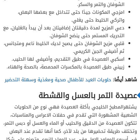
الشوفان والتمر والسكر.
امزجي المكونات جيدًا حتى تتداخل مع بعضها البعض،
واتركي الخليط حتى يغلي.
دعي المزيج لمدة دقيقتان إضافيتان بعد أن يبدأ بالغليان، مع
التحريك المستمر حتى ينضج الشوفان.
قلبي مزيج الشوفان حتى يصبح لديك الخليط ناعم ومتجانس،
ثم أضيفي الجبن الكريمي.
اسكبي العصيدة في طبق التقديم، وأضيفي لها الحليب.
زييني طبق العصيدة بالمكسرات المحمصة، بالصحة والهناء.
شاهد أيضًا:
حلويات العيد للأطفال صحية ومغذية وسهلة التحضير
عصيدة التمر بالعسل والقشطة
يشتهرالمطبخ الخليجي بأكلة العصيدة فهي نوع من الحلويات
الشعبية المشهورة التي تقدم في حفلات الاعراس والمناسبات،
تتكون العصيدة من الدقيق والحليب أو الماء والعسل أو دبس التمر،
وتختلف طريقة تحضيرها من بلد لآخر، كما أنها تقدم عند البعض
في أسبوع المولود الاول وفي عيد المولد النبوي وتصنع على شكل