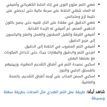
ضعي التمر منزوع النوى في إناء الخلط الكهربائي وأضيفي
له الماء، شغلي الخلاط على سرعة عالية حتى تحصلي على
خليط لزج ومتجانس.
ضعي الدقيق في مقلاة على النار، قلبيه حتى يصبح باللون
الذهبي المحمر، ثم أضيفي له الزبدة المُذابة.
أضيفي القرفة والهيل المطحون والعسل والملح واليانسون
إلى مزيج الدقيق.
أضيفي التمر المضروب في الخلاط إلى الدقيق.
امزجي التمر والدقيق والبهارات جيدًا، حتى تتداخل المكونات
مع بعضها البعض.
اسكبي عصيدة التمر في أطباق التقديم الصغيرة، وزيينيهم
بالفستق الحلبي والجوز.
اسكبي السمن المذاب على أوجه أطباق التقديم، بالصحة
والعافية.
شاهد أيضًا:
طريقة عمل التمر الهندي مثل المحلات بطريقة سهلة
وبسيطة