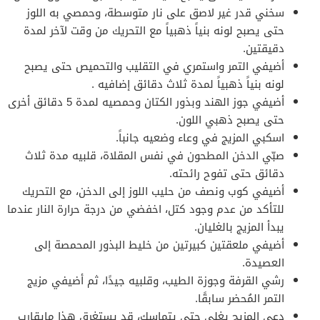
سخني قدر غير لاصق على نار متوسطة، وحمصي به اللوز
حتى يصبح لونه بنياً ذهبياً مع التحريك من وقت لآخر لمدة
دقيقتين.
أضيفي التمر واستمري في التقليب والتحميص حتى يصبح
لونه بنياً ذهبياً لمدة ثلاث دقائق إضافيه .
أضيفي جوز الهند وبذور الكتان وحمصيه لمدة 5 دقائق أخرى
حتى يصبح ذهبي اللون.
اسكبي المزيج في وعاء وضعيه جانباً.
صبّي الدخن المطحون في نفس المقلاة، قلبيه مدة ثلاث
دقائق حتى تفوح رائحته.
أضيفي كوب ونصف من حليب اللوز إلى الدخن، مع التحريك
للتأكد من عدم وجود كتل، اخفضي من درجة حرارة النار عندما
يبدأ المزيج بالغليان.
أضيفي ملعقتين كبيرتين من خليط البذور المحمصة إلى
العصيدة.
رشي القرفة وجوزة الطيب، وقلبيه جيدًا، ثم أضيفي مزيج
التمر المُحضر سابقًا.
دعي المزيج يغلي حتى يتماسك، قد يستغرق هذا مايقارب