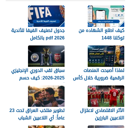
كيف اطلع الشهاده من
جدول تصنيف الفيفا للأندية
توكلنا 1448
2026 pdf بالكامل
لماذا أصبحت المنصات
سباق لقب الدوري الإنجليزي
الرقمية ضرورية خلال كأس
2025-2026: كيف حسم
العالم؟
أرسنال اللقب في النهاية؟
الأثر الاقتصادي لاعتزال
تطوير منتخب العراق تحت 23
اللاعبين البارزين
عاماً: أي اللاعبين الشباب
جاهزون للاختراق الدولي؟