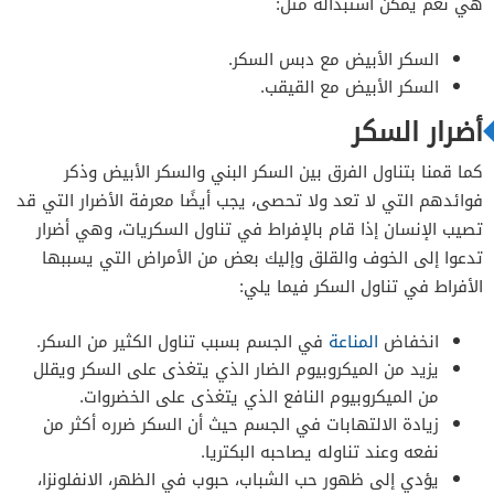
هي نعم يمكن استبداله مثل:
السكر الأبيض مع دبس السكر.
السكر الأبيض مع القيقب.
أضرار السكر
كما قمنا بتناول الفرق بين السكر البني والسكر الأبيض وذكر
فوائدهم التي لا تعد ولا تحصى، يجب أيضًا معرفة الأضرار التي قد
تصيب الإنسان إذا قام بالإفراط في تناول السكريات، وهي أضرار
تدعوا إلى الخوف والقلق وإليك بعض من الأمراض التي يسببها
الأفراط في تناول السكر فيما يلي:
انخفاض
المناعة
في الجسم بسبب تناول الكثير من السكر.
يزيد من الميكروبيوم الضار الذي يتغذى على السكر ويقلل
من الميكروبيوم النافع الذي يتغذى على الخضروات.
زيادة الالتهابات في الجسم حيث أن السكر ضرره أكثر من
نفعه وعند تناوله يصاحبه البكتريا.
يؤدي إلى ظهور حب الشباب، حبوب في الظهر، الانفلونزا،