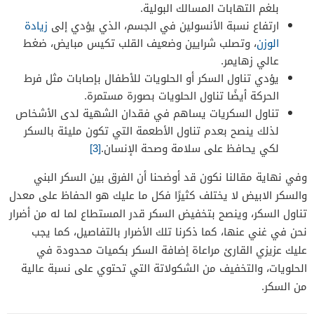
بلغم التهابات المسالك البولية.
ارتفاع نسبة الأنسولين في الجسم، الذي يؤدي إلى
زيادة
الوزن
، وتصلب شرايين وضعيف القلب تكيس مبايض، ضغط
عالي زهايمر.
يؤدي تناول السكر أو الحلويات للأطفال بإصابات مثل فرط
الحركة أيضًا تناول الحلويات بصورة مستمرة.
تناول السكريات يساهم في فقدان الشهية لدى الأشخاص
لذلك ينصح بعدم تناول الأطعمة التي تكون مليئة بالسكر
لكي يحافظ على سلامة وصحة الإنسان.
[3]
وفي نهاية مقالنا نكون قد أوضحنا أن الفرق بين السكر البني
والسكر الابيض لا يختلف كثيرًا فكل ما عليك هو الحفاظ على معدل
تناول السكر، وينصح بتخفيض السكر قدر المستطاع لما له من أضرار
نحن في غني عنها، كما ذكرنا تلك الأضرار بالتفاصيل، كما يجب
عليك عزيزي القارئ مراعاة إضافة السكر بكميات محدودة في
الحلويات، والتخفيف من الشكولاتة التي تحتوي على نسبة عالية
من السكر.