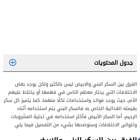
جدول المحتويات
الفرق بين السكر البني والابيض ليس بالكثير ولكن يوجد بعض
القيمة الغذائية للسكر البني والأبيض
الاختلافات التي يحتار معظم الناس في فهمها أو يختلط عليهم
استخدامات السكر البني والسكر الأبيض
الأمر، حيث يوجد فوائد واستخدامات لكلًا منهما، كما يتميز كل سكر
بقيمته الغذائية الخاص به فالسكر البني يتم استخدامه أثناء
مصدر السكر البني والسكر الأبيض
الرجيم، أما السكر الأبيض فأكثر استخدامه في تحلية المشروبات
السعرات الحرارية في السكر البني والسكر الأبيض
وتتوالى الاختلافات وسنوضحها بشيء من التفصيل فيما يلي.
طعم السكر البني والسكر الأبيض