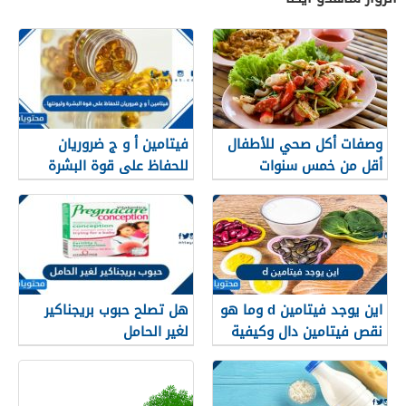
وصفات أكل صحي للأطفال
فيتامين أ و ج ضروريان
أقل من خمس سنوات
للحفاظ على قوة البشرة
وليونتها .
اين يوجد فيتامين d وما هو
هل تصلح حبوب بريجناكير
نقص فيتامين دال وكيفية
لغير الحامل
علاجه